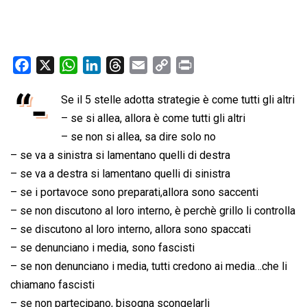
F
X
W
L
T
E
C
P
a
h
i
h
m
o
r
“-
Se il 5 stelle adotta strategie è come tutti gli altri
c
a
n
r
a
p
i
e
– se si allea, allora è come tutti gli altri
t
k
e
i
y
n
b
s
e
a
l
L
t
– se non si allea, sa dire solo no
o
A
d
d
i
– se va a sinistra si lamentano quelli di destra
o
p
I
s
n
– se va a destra si lamentano quelli di sinistra
k
p
n
k
– se i portavoce sono preparati,allora sono saccenti
– se non discutono al loro interno, è perchè grillo li controlla
– se discutono al loro interno, allora sono spaccati
– se denunciano i media, sono fascisti
– se non denunciano i media, tutti credono ai media…che li
chiamano fascisti
– se non partecipano, bisogna scongelarli