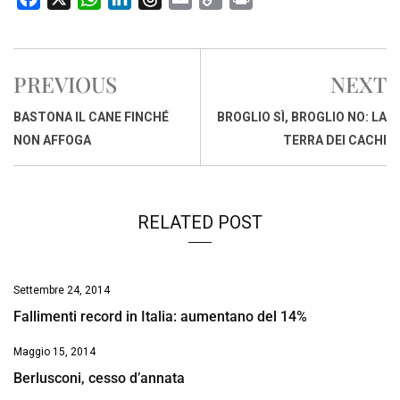
a
h
i
h
m
o
r
c
a
n
r
a
p
i
e
t
k
e
i
y
n
PREVIOUS
NEXT
b
s
e
a
l
L
t
o
A
d
d
i
BASTONA IL CANE FINCHÉ
BROGLIO SÌ, BROGLIO NO: LA
o
p
I
s
n
NON AFFOGA
TERRA DEI CACHI
k
p
n
k
RELATED POST
Settembre 24, 2014
Fallimenti record in Italia: aumentano del 14%
Maggio 15, 2014
Berlusconi, cesso d’annata