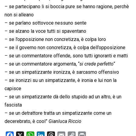
– se partecipano li si boccia pure se hanno ragione, perchè
non si alleano
– se parlano sottovoce nessuno sente
– se alzano la voce tutti si spaventano
– se l’opposizione non concretizza, è colpa loro
– se il governo non concretizza, è colpa dell’opposizione
– se un commentatore offende, sono tutti ignoranti e matti
– se un commentatore argomenta, “
si crede perfetto
“
– se un simpatizzante ironizza, è sarcasmo offensivo
– se ironizzi su un simpatizzante, è ironia e lui non la
capisce
– se un simpatizzante dà dello stupido ad un altro, è un
fascista
– se un detrattore tratta un simpatizzante come un
decerebrato, è cool”
Gianluca Riccio
F
X
W
L
T
E
C
P