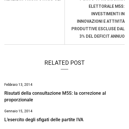
o
p
I
s
n
ELETTORALE M5S:
k
p
n
k
INVESTIMENTI IN
INNOVAZIONI E ATTIVITÀ
PRODUTTIVE ESCLUSE DAL
3% DEL DEFICIT ANNUO
RELATED POST
Febbraio 13, 2014
Risutati della consultazione M5S: la correzione al
proporzionale
Gennaio 15, 2014
L’esercito degli sfigati delle partite IVA