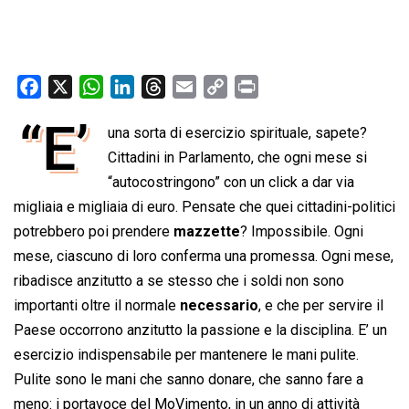
F
X
W
L
T
E
C
P
a
h
i
h
m
o
r
“E’
una sorta di esercizio spirituale, sapete?
c
a
n
r
a
p
i
e
t
Cittadini in Parlamento, che ogni mese si
k
e
i
y
n
b
s
e
a
l
L
t
“autocostringono” con un click a dar via
o
A
d
d
i
migliaia e migliaia di euro. Pensate che quei cittadini-politici
o
p
I
s
n
potrebbero poi prendere
mazzette
? Impossibile. Ogni
k
p
n
k
mese, ciascuno di loro conferma una promessa. Ogni mese,
ribadisce anzitutto a se stesso che i soldi non sono
importanti oltre il normale
necessario
, e che per servire il
Paese occorrono anzitutto la passione e la disciplina. E’ un
esercizio indispensabile per mantenere le mani pulite.
Pulite sono le mani che sanno donare, che sanno fare a
meno: i portavoce del MoVimento, in un anno di attività