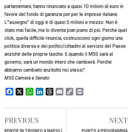
parlamentare, hanno rinunciato a quasi 10 milioni di euro in
favore del fondo di garanzia per per le imprese italiane.
L'”assegno” di oggi è di quasi 5 milioni e mezzo. Non è
stato mai facile, ma lo diventa pian piano di più. Perché quel
click, quella difficile rinuncia, costruiscono ogni giorno una
politica diversa e dei politici/cittadini al servizio del Paese
anziché delle proprie tasche. E quando il M5S sarà al
governo, sarà un mondo intero che cambierà. Perché
abbiamo cambiato anzitutto noi stessi”.
M5S Camera e Senato
F
X
W
L
T
E
C
P
a
h
i
h
m
o
r
c
a
n
r
a
p
i
e
t
k
e
i
y
n
PREVIOUS
NEXT
b
s
e
a
l
L
t
o
A
d
d
i
RENZIE IN TRIONFO A NAPOLI
PUNTO 4 PROGRAMMA