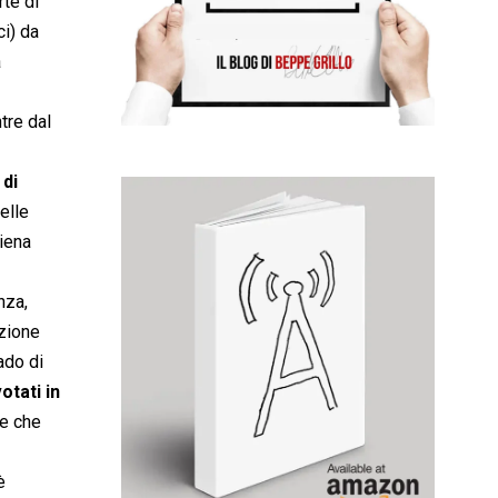
rte di
ci) da
a
tre dal
 di
elle
iena
nza,
uzione
ado di
otati in
e che
è