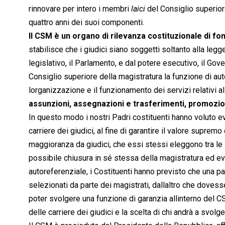
rinnovare per intero i membri 
laici
 del Consiglio superio
quattro anni dei suoi componenti.
Il CSM è un organo di rilevanza costituzionale di 
stabilisce che i giudici siano soggetti soltanto alla le
legislativo, il Parlamento, e dal potere esecutivo, il Gov
Consiglio superiore della magistratura la funzione di aut
lorganizzazione e il funzionamento dei servizi relativi a
assunzioni, assegnazioni e trasferimenti, promozioni
In questo modo i nostri Padri costituenti hanno voluto evi
carriere dei giudici, al fine di garantire il valore supr
maggioranza da giudici, che essi stessi eleggono tra le l
possibile chiusura in sé stessa della magistratura ed 
autoreferenziale, i Costituenti hanno previsto che una pa
selezionati da parte dei magistrati, dallaltro che dovesse
poter svolgere una funzione di garanzia allinterno del C
delle carriere dei giudici e la scelta di chi andrà a svolge