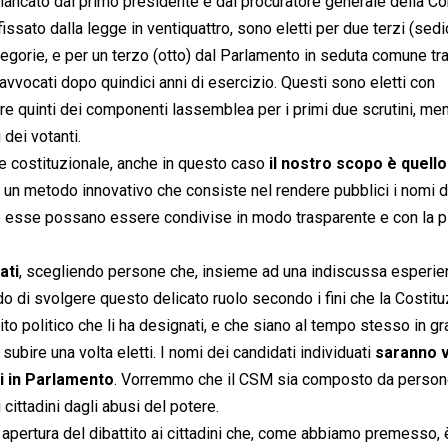
iancato dal primo presidente e dal procuratore generale della Co
issato dalla legge in ventiquattro, sono eletti per due terzi (sedi
 categorie, e per un terzo (otto) dal Parlamento in seduta comune tr
 avvocati dopo quindici anni di esercizio. Questi sono eletti con
re quinti dei componenti lassemblea per i primi due scrutini, men
 dei votanti.
te costituzionale, anche in questo caso
il nostro scopo è quello
un metodo innovativo che consiste nel rendere pubblici i nomi d
he esse possano essere condivise in modo trasparente e con la p
ati
, scegliendo persone che, insieme ad una indiscussa esperie
ado di svolgere questo delicato ruolo secondo i fini che la Costit
ito politico che li ha designati, e che siano al tempo stesso in gr
ubire una volta eletti. I nomi dei candidati individuati
saranno v
ti in Parlamento
. Vorremmo che il CSM sia composto da person
 cittadini dagli abusi del potere.
 apertura del dibattito ai cittadini che, come abbiamo premesso, 