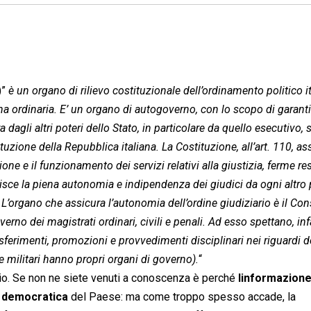
)”
è un organo di rilievo costituzionale dell’ordinamento politico it
a ordinaria. E’ un organo di autogoverno, con lo scopo di garanti
 dagli altri poteri dello Stato, in particolare da quello esecutivo,
tuzione della Repubblica italiana. La Costituzione, all’art. 110, a
one e il funzionamento dei servizi relativi alla giustizia, ferme re
isce la piena autonomia e indipendenza dei giudici da ogni altro 
L’organo che assicura l’autonomia dell’ordine giudiziario è il Con
no dei magistrati ordinari, civili e penali. Ad esso spettano, infat
ferimenti, promozioni e provvedimenti disciplinari nei riguardi d
 e militari hanno propri organi di governo).
“
glio. Se non ne siete venuti a conoscenza è perché
linformazion
a democratica
del Paese: ma come troppo spesso accade, la