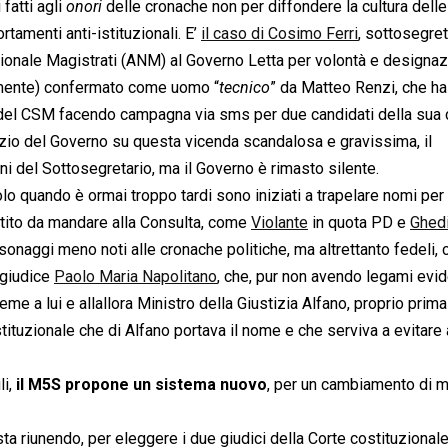
atti agli 
onori
 delle cronache non per diffondere la cultura delle
rtamenti anti-istituzionali. E’
il caso di Cosimo Ferri
, sottosegret
zionale Magistrati (ANM) al Governo Letta per volontà e designaz
amente) confermato come uomo “
tecnico
” da Matteo Renzi, che ha
i del CSM facendo campagna via sms per due candidati della sua 
lenzio del Governo su questa vicenda scandalosa e gravissima, il
 del Sottosegretario, ma il Governo è rimasto silente.
lo quando è ormai troppo tardi sono iniziati a trapelare nomi per 
partito da mandare alla Consulta, come
Violante
in quota PD e
Ghedi
onaggi meno noti alle cronache politiche, ma altrettanto fedeli,
 giudice
Paolo Maria Napolitano
, che, pur non avendo legami evid
me a lui e allallora Ministro della Giustizia Alfano, proprio prima
ituzionale che di Alfano portava il nome e che serviva a evitare 
i,
il M5S propone un sistema nuovo
, per un cambiamento di 
ta riunendo, per eleggere i due giudici della Corte costituzional