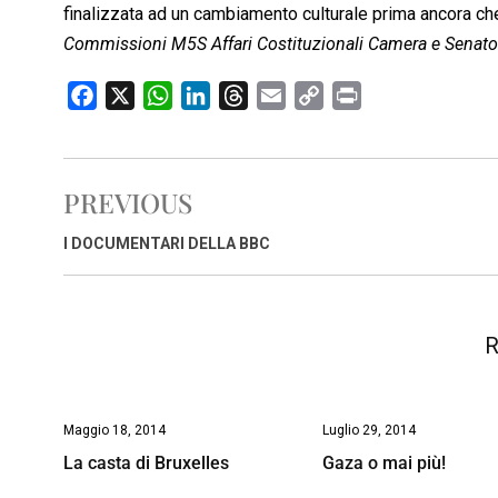
finalizzata ad un cambiamento culturale prima ancora che
Commissioni M5S Affari Costituzionali Camera e Senato
F
X
W
L
T
E
C
P
a
h
i
h
m
o
r
c
a
n
r
a
p
i
e
t
k
e
i
y
n
PREVIOUS
b
s
e
a
l
L
t
o
A
d
d
i
I DOCUMENTARI DELLA BBC
o
p
I
s
n
k
p
n
k
R
Maggio 18, 2014
Luglio 29, 2014
La casta di Bruxelles
Gaza o mai più!