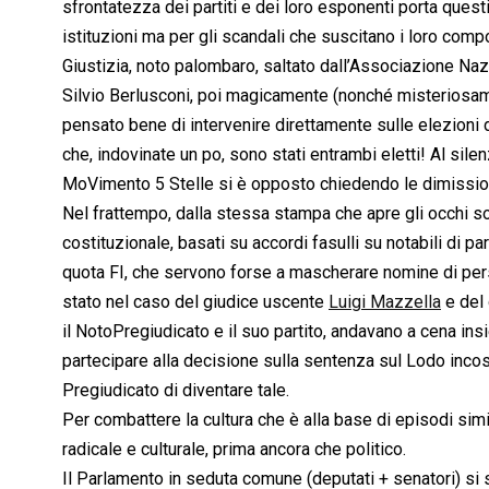
sfrontatezza dei partiti e dei loro esponenti porta questi f
istituzioni ma per gli scandali che suscitano i loro compo
Giustizia, noto palombaro, saltato dall’Associazione Na
Silvio Berlusconi, poi magicamente (nonché misterios
pensato bene di intervenire direttamente sulle elezion
che, indovinate un po, sono stati entrambi eletti! Al si
MoVimento 5 Stelle si è opposto chiedendo le dimissioni
Nel frattempo, dalla stessa stampa che apre gli occhi so
costituzionale, basati su accordi fasulli su notabili di 
quota FI, che servono forse a mascherare nomine di pers
stato nel caso del giudice uscente
Luigi Mazzella
e del
il NotoPregiudicato e il suo partito, andavano a cena insie
partecipare alla decisione sulla sentenza sul Lodo incost
Pregiudicato di diventare tale.
Per combattere la cultura che è alla base di episodi simil
radicale e culturale, prima ancora che politico.
Il Parlamento in seduta comune (deputati + senatori) si s