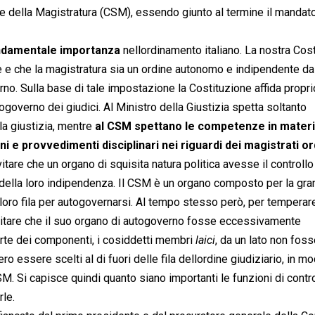
re della Magistratura (CSM), essendo giunto al termine il mandato
fondamentale importanza
nellordinamento italiano. La nostra Cos
gge e che la magistratura sia un ordine autonomo e indipendente da
erno. Sulla base di tale impostazione la Costituzione affida propri
ogoverno dei giudici. Al Ministro della Giustizia spetta soltanto
lla giustizia, mentre
al CSM spettano le competenze in materi
 e provvedimenti disciplinari nei riguardi dei magistrati or
tare che un organo di squisita natura politica avesse il controllo
emo della loro indipendenza. Il CSM è un organo composto per la gr
oro fila per autogovernarsi. Al tempo stesso però, per temperare
evitare che il suo organo di autogoverno fosse eccessivamente
rte dei componenti, i cosiddetti membri 
laici
, da un lato non fos
ro essere scelti al di fuori delle fila dellordine giudiziario, in m
SM. Si capisce quindi quanto siano importanti le funzioni di contr
rle.