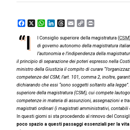
F
X
W
L
T
E
C
P
a
h
i
h
m
o
r
“I
l Consiglio superiore della magistratura (
CSM
c
a
n
r
a
p
i
e
di governo autonomo della magistratura italian
t
k
e
i
y
n
b
s
e
a
l
L
t
l’autonomia e l’indipendenza della magistratura
o
A
d
d
i
il principio di separazione dei poteri espresso nella Costi
o
p
I
s
n
ministro della Giustizia il compito di curare “l’organizzazi
k
p
n
k
competenze del CSM; l’art. 101, comma 2, inoltre, garant
dichiarando che essi “sono soggetti soltanto alla legge”. 
superiore della magistratura (CSM), cui compete lautogover
competenze in materia di assunzioni, assegnazioni e tras
magistrati ordinari (i magistrati amministrativi, contabili
In questi giorni si sta procedendo al rinnovo del Consi
poco spazio a questi passaggi essenziali per la vit