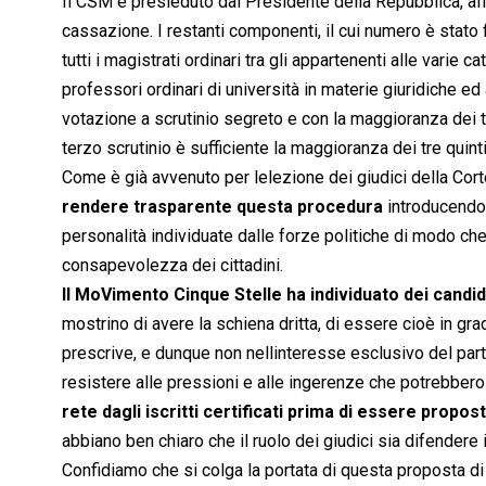
Il CSM è presieduto dal Presidente della Repubblica, aff
cassazione. I restanti componenti, il cui numero è stato f
tutti i magistrati ordinari tra gli appartenenti alle varie
professori ordinari di università in materie giuridiche ed
votazione a scrutinio segreto e con la maggioranza dei t
terzo scrutinio è sufficiente la maggioranza dei tre quinti
Come è già avvenuto per lelezione dei giudici della Cor
rendere trasparente questa procedura
introducendo 
personalità individuate dalle forze politiche di modo c
consapevolezza dei cittadini.
Il MoVimento Cinque Stelle ha individuato dei candid
mostrino di avere la schiena dritta, di essere cioè in gr
prescrive, e dunque non nellinteresse esclusivo del part
resistere alle pressioni e alle ingerenze che potrebbero s
rete dagli iscritti certificati prima di essere propos
abbiano ben chiaro che il ruolo dei giudici sia difendere i
Confidiamo che si colga la portata di questa proposta di