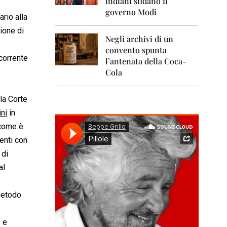
indiani sfidano il
0
1
governo Modi
ario alla
1
ione di
Negli archivi di un
2
0
convento spunta
1
corrente
l’antenata della Coca-
2
Cola
2
0
la Corte
1
ni
in
3
 come è
2
enti con
0
1
 di
4
al
2
0
metodo
1
5
e e
2