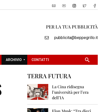
PER LA TUA PUBBLICITÀ
pubblicita@beppegrillo.it
ARCHIVIO
CONTATTI
TERRA FUTURA
2
S
0
La Cina ridisegna
0
l’università per l’era
5
dell’IA
2
0
Elon Musk: “Tra dieci