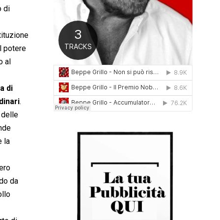
 di
0
1
6
tituzione
l potere
o al
a di
dinari
.
 delle
ande
 la
sero
odo da
ollo