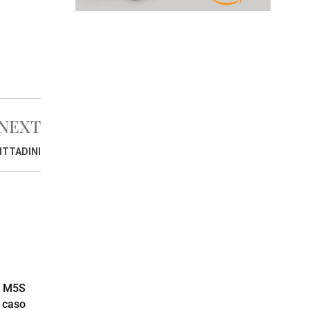
NEXT
ITTADINI
a M5S
l caso