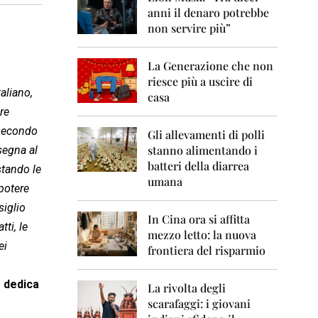
0
anni il denaro potrebbe
6
non servire più”
2
0
La Generazione che non
0
7
riesce più a uscire di
aliano,
casa
2
re
0
 secondo
0
Gli allevamenti di polli
8
stanno alimentando i
ssegna al
batteri della diarrea
stando le
2
umana
0
potere
0
siglio
9
In Cina ora si affitta
ti, le
mezzo letto: la nuova
2
ei
frontiera del risparmio
0
1
0
e dedica
La rivolta degli
scarafaggi: i giovani
2