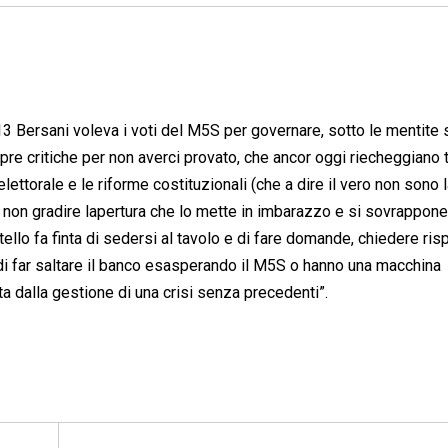
13 Bersani voleva i voti del M5S per governare, sotto le mentite 
e critiche per non averci provato, che ancor oggi riecheggiano t
lettorale e le riforme costituzionali (che a dire il vero non sono 
 non gradire lapertura che lo mette in imbarazzo e si sovrappone
tello fa finta di sedersi al tavolo e di fare domande, chiedere ris
i far saltare il banco esasperando il M5S o hanno una macchina
ta dalla gestione di una crisi senza precedenti”.