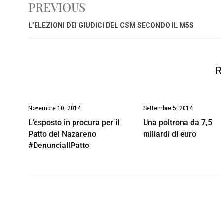
PREVIOUS
b
s
e
a
l
L
t
o
A
d
d
i
L’ELEZIONI DEI GIUDICI DEL CSM SECONDO IL M5S
o
p
I
s
n
k
p
n
k
R
Novembre 10, 2014
Settembre 5, 2014
L’esposto in procura per il
Una poltrona da 7,5
Patto del Nazareno
miliardi di euro
#DenunciaIlPatto