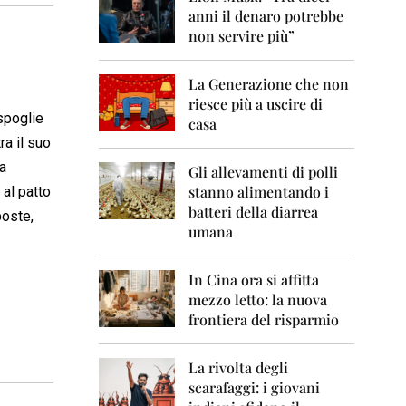
0
anni il denaro potrebbe
6
non servire più”
2
0
La Generazione che non
0
7
riesce più a uscire di
spoglie
casa
2
ra il suo
0
la
0
Gli allevamenti di polli
8
stanno alimentando i
 al patto
batteri della diarrea
poste,
2
umana
0
0
9
In Cina ora si affitta
mezzo letto: la nuova
2
frontiera del risparmio
0
1
0
La rivolta degli
scarafaggi: i giovani
2