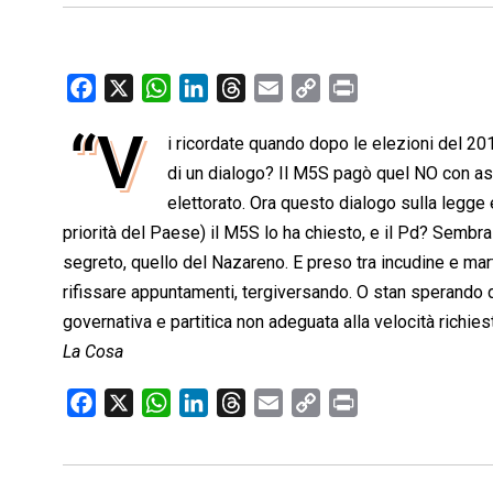
F
X
W
L
T
E
C
P
a
h
i
h
m
o
r
“V
i ricordate quando dopo le elezioni del 20
c
a
n
r
a
p
i
e
di un dialogo? Il M5S pagò quel NO con aspr
t
k
e
i
y
n
b
s
e
a
l
L
t
elettorato. Ora questo dialogo sulla legge e
o
A
d
d
i
priorità del Paese) il M5S lo ha chiesto, e il Pd? Sembra
o
p
I
s
n
segreto, quello del Nazareno. E preso tra incudine e mar
k
p
n
k
rifissare appuntamenti, tergiversando. O stan sperando d
governativa e partitica non adeguata alla velocità richies
La Cosa
F
X
W
L
T
E
C
P
a
h
i
h
m
o
r
c
a
n
r
a
p
i
e
t
k
e
i
y
n