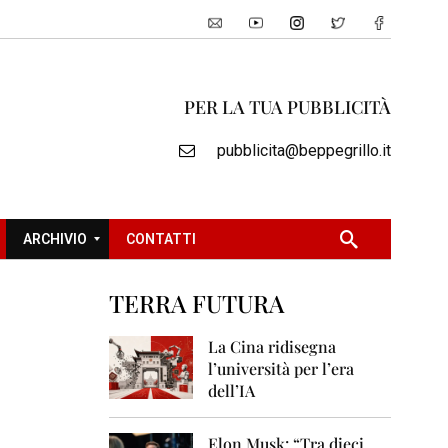
PER LA TUA PUBBLICITÀ
pubblicita@beppegrillo.it
ARCHIVIO
CONTATTI
TERRA FUTURA
2
0
La Cina ridisegna
0
l’università per l’era
5
dell’IA
2
0
Elon Musk: “Tra dieci