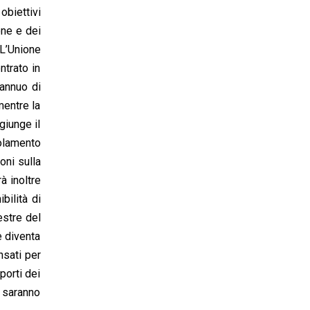
obiettivi
one e dei
 L’Unione
ntrato in
 annuo di
mentre la
giunge il
golamento
oni sulla
à inoltre
bilità di
estre del
e diventa
nsati per
porti dei
i saranno