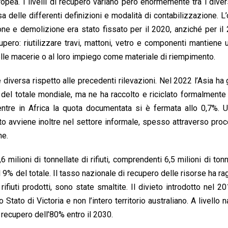
europea. I livelli di recupero variano però enormemente tra i diver
delle differenti definizioni e modalità di contabilizzazione. L’
one e demolizione era stato fissato per il 2020, anziché per il
upero: riutilizzare travi, mattoni, vetro e componenti mantiene 
lle macerie o al loro impiego come materiale di riempimento.
e diversa rispetto alle precedenti rilevazioni. Nel 2022 l’Asia ha
à del totale mondiale, ma ne ha raccolto e riciclato formalmente
ntre in Africa la quota documentata si è fermata allo 0,7%. U
to avviene inoltre nel settore informale, spesso attraverso pro
he.
milioni di tonnellate di rifiuti, comprendenti 6,5 milioni di tonn
l 9% del totale. Il tasso nazionale di recupero delle risorse ha rag
ifiuti prodotti, sono state smaltite. Il divieto introdotto nel 20
o Stato di Victoria e non l’intero territorio australiano. A livello 
 recupero dell’80% entro il 2030.