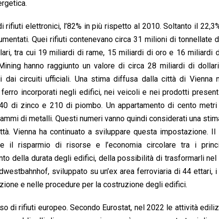
ergetica.
rifiuti elettronici, l’82% in più rispetto al 2010. Soltanto il 22,3
entati. Quei rifiuti contenevano circa 31 milioni di tonnellate di
i, tra cui 19 miliardi di rame, 15 miliardi di oro e 16 miliardi di
Mining hanno raggiunto un valore di circa 28 miliardi di dollar
 dai circuiti ufficiali. Una stima diffusa dalla città di Vienna
erro incorporati negli edifici, nei veicoli e nei prodotti presenti 
 40 di zinco e 210 di piombo. Un appartamento di cento metri 
mmi di metalli. Questi numeri vanno quindi considerati una stim
città. Vienna ha continuato a sviluppare questa impostazione. Il
 il risparmio di risorse e l’economia circolare tra i princi
to della durata degli edifici, della possibilità di trasformarli ne
estbahnhof, sviluppato su un’ex area ferroviaria di 44 ettari, i c
azione e nelle procedure per la costruzione degli edifici.
sso di rifiuti europeo. Secondo Eurostat, nel 2022 le attività edili