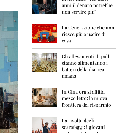
0
anni il denaro potrebbe
6
non servire più”
2
0
La Generazione che non
0
7
riesce più a uscire di
casa
2
0
0
Gli allevamenti di polli
8
stanno alimentando i
batteri della diarrea
2
umana
0
0
9
In Cina ora si affitta
mezzo letto: la nuova
2
frontiera del risparmio
0
1
0
La rivolta degli
scarafaggi: i giovani
2