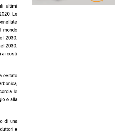
i ultimi
 2020. Le
onnellate
 Il mondo
nel 2030.
nel 2030.
 ai costi
a evitato
arbonica,
corcia le
io e alla
no di una
duttori e