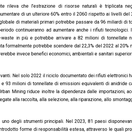
rileva che l’estrazione di risorse naturali è triplicata negl
aumentare di un ulteriore 60% entro il 2060 rispetto ai livelli del
globale di materiali primari potrebbe passare da 96 miliardi di t
eriodo continueranno ad aumentare anche i rifiuti tecnologici.
-waste in più e potrebbe arrivare a 82 milioni di tonnellate 
clata formalmente potrebbe scendere dal 22,3% del 2022 al 20% 
ererebbe invece benefici economici, ambientali e sanitari superiori
anti. Nel solo 2022 il riciclo documentato dei rifiuti elettronici h
i e 93 milioni di tonnellate di emissioni equivalenti di anidride c
’Urban Mining riduce inoltre la dipendenza dalle importazioni, ac
egate alla raccolta, alla selezione, alla riparazione, allo smontagg
 uno degli strumenti principali. Nel 2023, 81 paesi disponeva
introdotto forme di responsabilità estesa, attraverso le quali pro