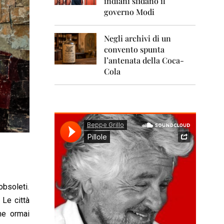
indiani sfidano il
0
1
governo Modi
1
Negli archivi di un
2
0
convento spunta
1
l’antenata della Coca-
2
Cola
2
0
1
3
2
0
1
4
2
obsoleti.
0
1
 Le città
5
ime ormai
2