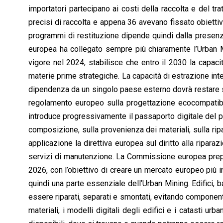
importatori partecipano ai costi della raccolta e del tr
precisi di raccolta e appena 36 avevano fissato obiettivi d
programmi di restituzione dipende quindi dalla presenza d
europea ha collegato sempre più chiaramente l’Urban Min
vigore nel 2024, stabilisce che entro il 2030 la capac
materie prime strategiche. La capacità di estrazione int
dipendenza da un singolo paese esterno dovrà restare so
regolamento europeo sulla progettazione ecocompatibile
introduce progressivamente il passaporto digitale del p
composizione, sulla provenienza dei materiali, sulla ripa
applicazione la direttiva europea sul diritto alla riparaz
servizi di manutenzione. La Commissione europea prepa
2026, con l’obiettivo di creare un mercato europeo più in
quindi una parte essenziale dell’Urban Mining. Edifici, b
essere riparati, separati e smontati, evitando componenti 
materiali, i modelli digitali degli edifici e i catasti u