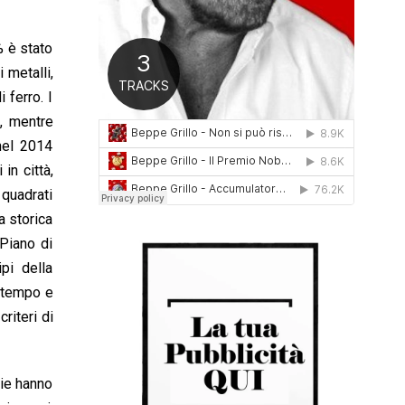
0
1
% è stato
6
 metalli,
 ferro. I
i, mentre
 nel 2014
in città,
quadrati
a storica
 Piano di
pi della
l tempo e
riteri di
zie hanno