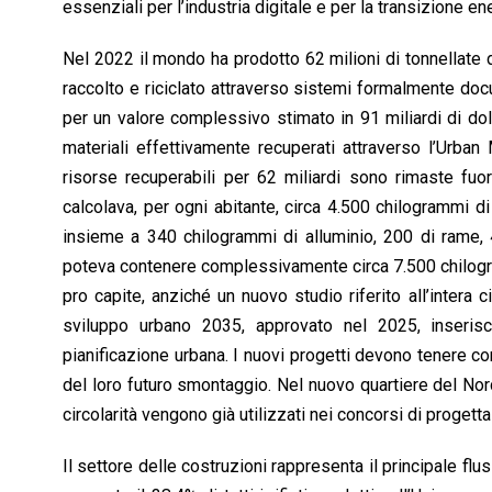
o
A
d
d
i
essenziali per l’industria digitale e per la transizione en
o
p
I
s
n
Nel 2022 il mondo ha prodotto 62 milioni di tonnellate di 
k
p
n
k
raccolto e riciclato attraverso sistemi formalmente docum
per un valore complessivo stimato in 91 miliardi di dollar
materiali effettivamente recuperati attraverso l’Urban 
risorse recuperabili per 62 miliardi sono rimaste fuori
calcolava, per ogni abitante, circa 4.500 chilogrammi di f
insieme a 340 chilogrammi di alluminio, 200 di rame,
poteva contenere complessivamente circa 7.500 chilogra
pro capite, anziché un nuovo studio riferito all’intera 
sviluppo urbano 2035, approvato nel 2025, inserisce
pianificazione urbana. I nuovi progetti devono tenere con
del loro futuro smontaggio. Nel nuovo quartiere del Nordw
circolarità vengono già utilizzati nei concorsi di progett
Il settore delle costruzioni rappresenta il principale flu