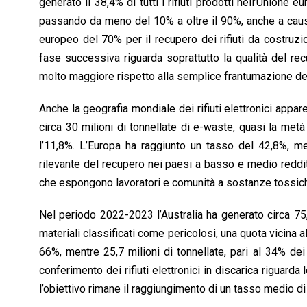
generato il 38,4% di tutti i rifiuti prodotti nell’Unione 
passando da meno del 10% a oltre il 90%, anche a causa 
europeo del 70% per il recupero dei rifiuti da costruzi
fase successiva riguarda soprattutto la qualità del rec
molto maggiore rispetto alla semplice frantumazione de
Anche la geografia mondiale dei rifiuti elettronici appar
circa 30 milioni di tonnellate di e-waste, quasi la met
l’11,8%. L’Europa ha raggiunto un tasso del 42,8%, me
rilevante del recupero nei paesi a basso e medio reddi
che espongono lavoratori e comunità a sostanze tossic
Nel periodo 2022-2023 l’Australia ha generato circa 75,6 
materiali classificati come pericolosi, una quota vicina a
66%, mentre 25,7 milioni di tonnellate, pari al 34% dei r
conferimento dei rifiuti elettronici in discarica riguarda l
l’obiettivo rimane il raggiungimento di un tasso medio di