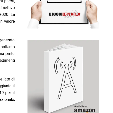
si paesi,
obiettivo
 2030. La
un valore
 generato
 soltanto
na parte
cedimenti
ellate di
giunto il
19 per il
nazionale,