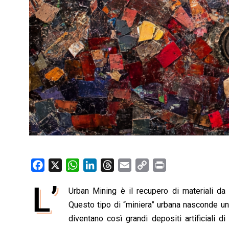
F
X
W
L
T
E
C
P
a
h
i
h
m
o
r
L’
Urban Mining è il recupero di materiali da c
c
a
n
r
a
p
i
e
Questo tipo di “miniera” urbana nasconde un 
t
k
e
i
y
n
b
s
e
a
l
L
t
diventano così grandi depositi artificiali di