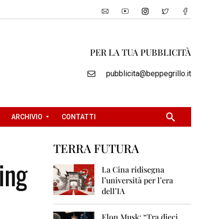
PER LA TUA PUBBLICITÀ
pubblicita@beppegrillo.it
ARCHIVIO
CONTATTI
TERRA FUTURA
2
ing
0
La Cina ridisegna
0
l’università per l’era
5
dell’IA
2
0
Elon Musk: “Tra dieci