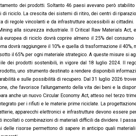
attamento dei prodotti. Soltanto 46 paesi avevano però stabilito 
i riciclo. La crescita dei sistemi di ritiro, dei centri di riparazi
i regole vincolanti e da infrastrutture accessibili ai cittadini.
ing alla sicurezza industriale. Il Critical Raw Materials Act, e
ità europea di riciclo dovrà coprire almeno il 25% del consumo
erna dovrà raggiungere il 10% e quella di trasformazione il 40%, 
tto il 65% per ogni materiale strategico. A queste misure si ag
 dei prodotti sostenibili, in vigore dal 18 luglio 2024. Il re
rodotto, uno strumento destinato a rendere disponibili informazi
rabilità e sulle possibilità di recupero. Dal 31 luglio 2026 trover
ione, che favorisce l’allungamento della vita dei beni e la disponi
ra anche un nuovo Circular Economy Act, atteso nel terzo trim
tegrato per i rifiuti e le materie prime riciclate. La progettazion
atterie, apparecchi elettronici e infrastrutture devono essere pe
incollati o combinazioni di materiali difficili da dividere. I passa
rbani delle risorse permettono di sapere in anticipo quali material