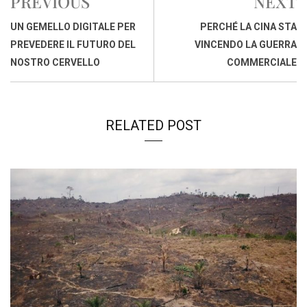
PREVIOUS
NEXT
b
s
e
a
l
L
t
o
A
d
d
i
UN GEMELLO DIGITALE PER
PERCHÉ LA CINA STA
o
p
I
s
n
PREVEDERE IL FUTURO DEL
VINCENDO LA GUERRA
k
p
n
k
NOSTRO CERVELLO
COMMERCIALE
RELATED POST