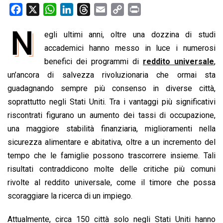
F
X
W
L
T
E
C
P
a
h
i
h
m
o
r
N
egli ultimi anni, oltre una dozzina di studi
c
a
n
r
a
p
i
e
accademici hanno messo in luce i numerosi
t
k
e
i
y
n
b
s
e
a
l
L
t
benefici dei programmi di
reddito universale
,
o
A
d
d
i
un’ancora di salvezza rivoluzionaria che ormai sta
o
p
I
s
n
guadagnando sempre più consenso in diverse città,
k
p
n
k
soprattutto negli Stati Uniti. Tra i vantaggi più significativi
riscontrati figurano un aumento dei tassi di occupazione,
una maggiore stabilità finanziaria, miglioramenti nella
sicurezza alimentare e abitativa, oltre a un incremento del
tempo che le famiglie possono trascorrere insieme. Tali
risultati contraddicono molte delle critiche più comuni
rivolte al reddito universale, come il timore che possa
scoraggiare la ricerca di un impiego.
Attualmente, circa 150 città solo negli Stati Uniti hanno