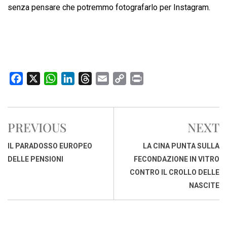
senza pensare che potremmo fotografarlo per Instagram.
F
X
W
L
T
E
C
P
a
h
i
h
m
o
r
c
a
n
r
a
p
i
e
t
k
e
i
y
n
PREVIOUS
NEXT
b
s
e
a
l
L
t
o
A
d
d
i
IL PARADOSSO EUROPEO
LA CINA PUNTA SULLA
o
p
I
s
n
DELLE PENSIONI
FECONDAZIONE IN VITRO
k
p
n
k
CONTRO IL CROLLO DELLE
NASCITE