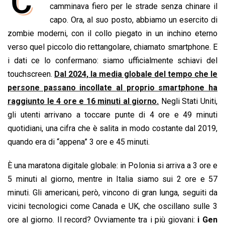
C’
e
camminava fiero per le strade senza chinare il
t
k
e
i
y
n
b
s
e
a
l
L
t
capo. Ora, al suo posto, abbiamo un esercito di
o
A
d
d
i
zombie moderni, con il collo piegato in un inchino eterno
o
p
I
s
n
verso quel piccolo dio rettangolare, chiamato smartphone. E
k
p
n
k
i dati ce lo confermano: siamo ufficialmente schiavi del
touchscreen.
Dal 2024, la media globale del tempo che le
persone passano incollate al proprio smartphone ha
raggiunto le 4 ore e 16 minuti al giorno.
Negli Stati Uniti,
gli utenti arrivano a toccare punte di 4 ore e 49 minuti
quotidiani, una cifra che è salita in modo costante dal 2019,
quando era di “appena” 3 ore e 45 minuti.
È una maratona digitale globale: in Polonia si arriva a 3 ore e
5 minuti al giorno, mentre in Italia siamo sui 2 ore e 57
minuti. Gli americani, però, vincono di gran lunga, seguiti da
vicini tecnologici come Canada e UK, che oscillano sulle 3
ore al giorno. Il record? Ovviamente tra i più giovani:
i Gen