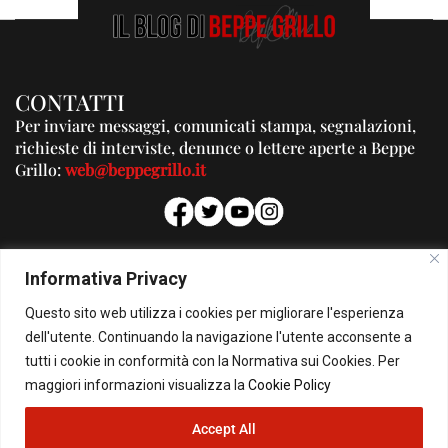
CONTATTI
Per inviare messaggi, comunicati stampa, segnalazioni,
richieste di interviste, denunce o lettere aperte a Beppe
Grillo:
web@beppegrillo.it
PUBBLICITA'
Informativa Privacy
Per la tua pubblicità su questo Blog:
Questo sito web utilizza i cookies per migliorare l'esperienza
pubblicita@beppegrillo.it
dell'utente. Continuando la navigazione l'utente acconsente a
tutti i cookie in conformità con la Normativa sui Cookies. Per
HOMEPAGE
COOKIE POLICY
PRIVACY POLICY
CONTATTI
maggiori informazioni visualizza la
Cookie Policy
Accept All
© Copyright 2026 - Il Blog di Beppe Grillo. All Rights Reserved - Powered by