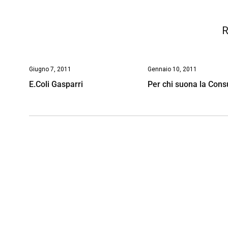
k
p
n
k
R
Giugno 7, 2011
Gennaio 10, 2011
E.Coli Gasparri
Per chi suona la Cons