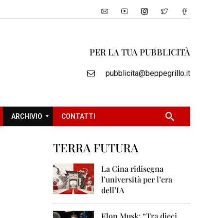
PER LA TUA PUBBLICITÀ
pubblicita@beppegrillo.it
ARCHIVIO
CONTATTI
TERRA FUTURA
2
0
La Cina ridisegna
0
l’università per l’era
5
dell’IA
2
0
Elon Musk: “Tra dieci