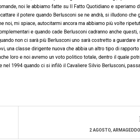
domande, noi le abbiamo fatte su Il Fatto Quotidiano e speriamo d
ccattare il potere quando Berlusconi se ne andrà, si illudono che g
e noi, mi spiace, autocitarmi ancora ma abbiamo più volte ripetu
o complementari e quando cade Berlusconi cadranno anche questi,
uando non ci sarà più Berlusconi uno sarà costretto a guardare in
ovi, una classe dirigente nuova che abbia un altro tipo di rapporto 
he loro e noi avremo un voto politico totale, dentro il quale pot
 nel 1994 quando ci si infilò il Cavaliere Silvio Berlusconi, pass
2 AGOSTO, ARMAGEDDO