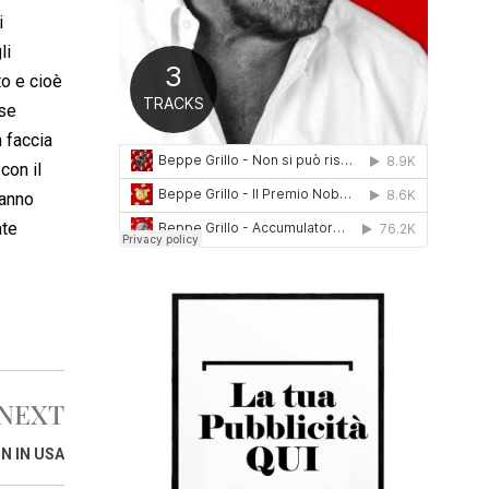
0
i
1
li
6
to e cioè
 se
 faccia
con il
ranno
ate
NEXT
N IN USA