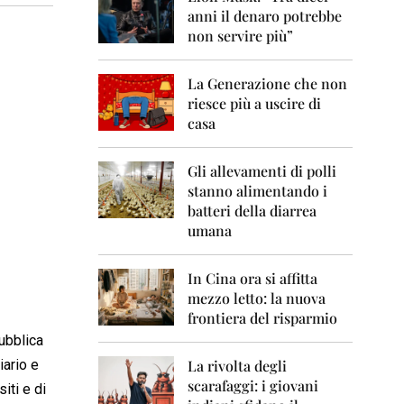
0
anni il denaro potrebbe
6
non servire più”
2
0
La Generazione che non
0
7
riesce più a uscire di
casa
2
0
0
Gli allevamenti di polli
8
stanno alimentando i
batteri della diarrea
2
umana
0
0
9
In Cina ora si affitta
mezzo letto: la nuova
2
frontiera del risparmio
0
1
pubblica
0
iario e
La rivolta degli
scarafaggi: i giovani
2
iti e di