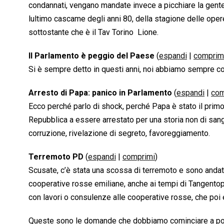
condannati, vengano mandate invece a picchiare la gente
lultimo cascame degli anni 80, della stagione delle ope
sottostante che è il Tav Torino  Lione.
Il Parlamento è peggio del Paese
(
espandi
|
comprim
Si è sempre detto in questi anni, noi abbiamo sempre c
Arresto di Papa: panico in Parlamento
(
espandi
|
com
Ecco perché parlo di shock, perché Papa è stato il primo
Repubblica a essere arrestato per una storia non di sang
corruzione, rivelazione di segreto, favoreggiamento.
Terremoto PD
(
espandi
|
comprimi
)
Scusate, c’è stata una scossa di terremoto e sono andat
cooperative rosse emiliane, anche ai tempi di Tangentop
con lavori o consulenze alle cooperative rosse, che poi
Queste sono le domande che dobbiamo cominciare a porre 