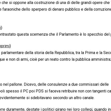
 che si oppone alla costruzione di una di delle grandi opere che
re faraoniche dello sperpero di denaro pubblico e della corruzion
i
)
ontrastato questa scemenza che il Parlamento è lo specchio del
primi
)
 parlamentare della storia della Repubblica, tra la Prima e la Se
ue e non di armi, cioè per un reato contro la pubblica amministra
o nel pallone. Dicevo, delle consulenze a due commissari delle
oli spesso il PC poi PDS si faceva retribuire non con tangenti c
 evidentemente si sdebitavano secondo un altro canale.
duramente, destate i politici girano nei loro collegi, quando i