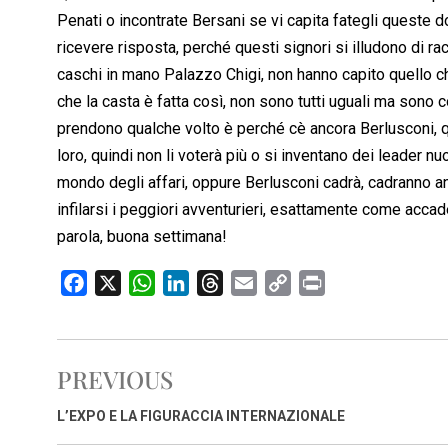
Penati o incontrate Bersani se vi capita fategli queste 
ricevere risposta, perché questi signori si illudono di ra
caschi in mano Palazzo Chigi, non hanno capito quello ch
che la casta è fatta così, non sono tutti uguali ma son
prendono qualche volto è perché cè ancora Berlusconi, q
loro, quindi non li voterà più o si inventano dei leader nu
mondo degli affari, oppure Berlusconi cadrà, cadranno anc
infilarsi i peggiori avventurieri, esattamente come accade
parola, buona settimana!
F
X
W
L
T
E
C
P
a
h
i
h
m
o
r
c
a
n
r
a
p
i
e
t
k
e
i
y
n
PREVIOUS
b
s
e
a
l
L
t
o
A
d
d
i
L’EXPO E LA FIGURACCIA INTERNAZIONALE
o
p
I
s
n