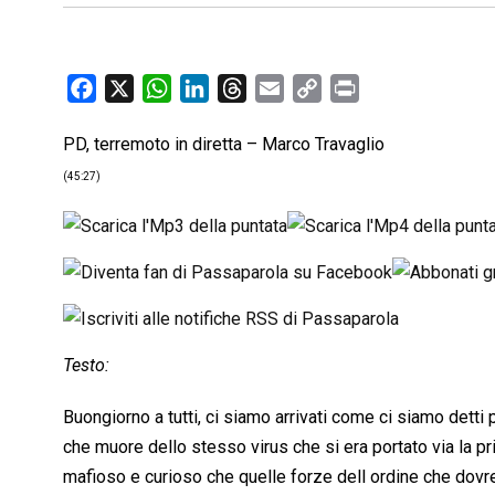
F
X
W
L
T
E
C
P
a
h
i
h
m
o
r
PD, terremoto in diretta – Marco Travaglio
c
a
n
r
a
p
i
e
t
k
e
i
y
n
(45:27)
b
s
e
a
l
L
t
o
A
d
d
i
o
p
I
s
n
k
p
n
k
Testo:
Buongiorno a tutti, ci siamo arrivati come ci siamo detti
che muore dello stesso virus che si era portato via la prima
mafioso e curioso che quelle forze dell ordine che dovr