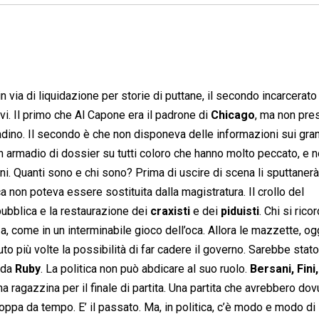
 in via di liquidazione per storie di puttane, il secondo incarcerato
i. Il primo che Al Capone era il padrone di
Chicago
, ma non pre
ittadino. Il secondo è che non disponeva delle informazioni sui gra
 armadio di dossier su tutti coloro che hanno molto peccato, e 
oni. Quanti sono e chi sono? Prima di uscire di scena li sputtanerà
a non poteva essere sostituita dalla magistratura. Il crollo del
pubblica e la restaurazione dei
craxisti
e dei
piduisti
. Chi si rico
, come in un interminabile gioco dell’oca. Allora le mazzette, ogg
uto più volte la possibilità di far cadere il governo. Sarebbe stato
a da
Ruby
. La politica non può abdicare al suo ruolo.
Bersani, Fini,
na ragazzina per il finale di partita. Una partita che avrebbero dov
oppa da tempo. E’ il passato. Ma, in politica, c’è modo e modo di