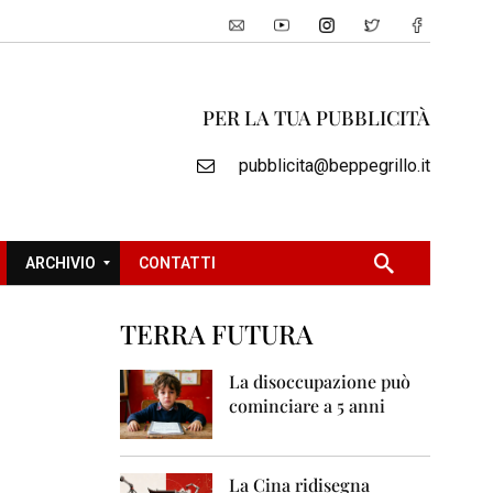
PER LA TUA PUBBLICITÀ
pubblicita@beppegrillo.it
ARCHIVIO
CONTATTI
TERRA FUTURA
2
0
La disoccupazione può
0
cominciare a 5 anni
5
2
0
La Cina ridisegna