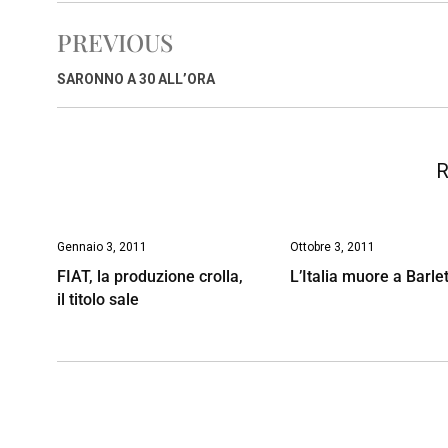
e
t
k
e
i
y
n
PREVIOUS
b
s
e
a
l
L
t
o
A
d
d
i
SARONNO A 30 ALL’ORA
o
p
I
s
n
k
p
n
k
R
Gennaio 3, 2011
Ottobre 3, 2011
FIAT, la produzione crolla,
L’Italia muore a Barle
il titolo sale