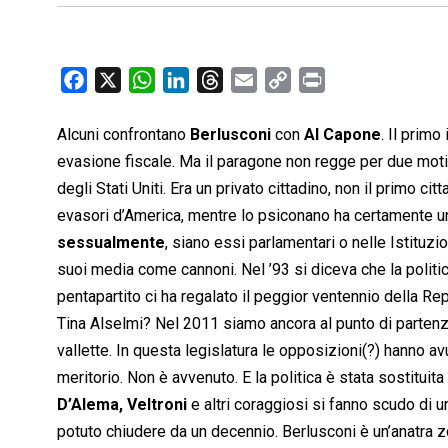
F
X
W
L
T
E
C
P
a
h
i
h
m
o
r
c
a
n
r
a
p
i
Alcuni confrontano
Berlusconi
con
Al Capone
. Il primo
e
t
k
e
i
y
n
evasione fiscale. Ma il paragone non regge per due motiv
b
s
e
a
l
L
t
degli Stati Uniti. Era un privato cittadino, non il primo c
o
A
d
d
i
evasori d’America, mentre lo psiconano ha certamente un
o
p
I
s
n
sessualmente
, siano essi parlamentari o nelle Istituzi
k
p
n
k
suoi media come cannoni. Nel ’93 si diceva che la politic
pentapartito ci ha regalato il peggior ventennio della Re
Tina Alselmi? Nel 2011 siamo ancora al punto di partenza
vallette. In questa legislatura le opposizioni(?) hanno av
meritorio. Non è avvenuto. E la politica è stata sostituit
D’Alema, Veltroni
e altri coraggiosi si fanno scudo di u
potuto chiudere da un decennio. Berlusconi è un’anatra z