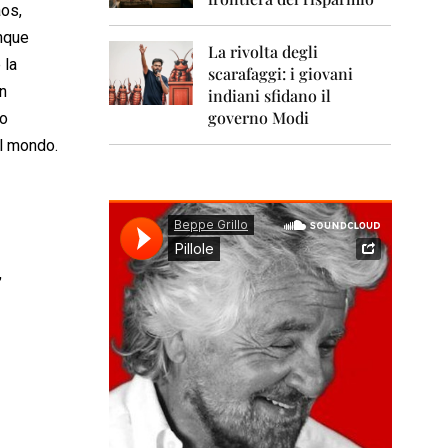
0
aos,
1
1
unque
La rivolta degli
 la
scarafaggi: i giovani
2
n
0
indiani sfidano il
1
governo Modi
no
2
el mondo.
2
0
1
3
2
,
0
1
4
2
0
1
5
2