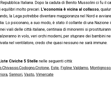
a Repubblica Italiana. Dopo la caduta di Benito Mussolini ci fu il c
i equilibri molto precari.
L’economia è vicina al collasso
, qual
sbando, la Lega potrebbe diventare maggioranza nel Nord e avviare
. Lo psiconano, a suo modo, è stato il collante di una Nazione i
ei viali delle città italiane, centinaia di minorenni si prostituiran
si alzeranno in volo, veri orchi moderni, per stuprare dei bambini n
ivata nel ventilatore, credo che quasi nessuno ne sarà immune.
Liste Civiche 5 Stelle
nelle seguenti città:
e
,
Chivasso
,
Codogno
,
Crotone
,
Este
,
Figline Valdarno
,
Montignoso
riora
,
Sennori
,
Vasto
,
Vimercate