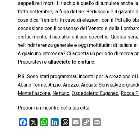
seppellire i morti. Il rischio è quello di tumulare anche l
l’otto settembre, la fuga del Re. Berlusconi è il garante d
cosa dica Tremorti. In caso di elezioni, con il Pdl allo 
secessione con il consenso del Veneto e della Lombardia
disfacimento, il suo alibi e il suo specchio. Questa sera, n
nell’indifferenza generale e oggi moltitudini di italiani 
A qualcuno interessa? Ci aspetta un periodo di merda pr
Preparatevi e
allacciate le cinture
.
P.S.
Sono stati programmati incontri per la creazione di
Abano Terme
,
Anzio
,
Arezzo
,
Arquata Scrivia
,
Arzergrand
Montefiascone
,
Nettuno
,
Ospedaletto Euganeo
,
Rocca P
Proponi un incontro nella tua città
.
F
X
W
L
T
E
C
P
a
h
i
h
m
o
r
c
a
n
r
a
p
i