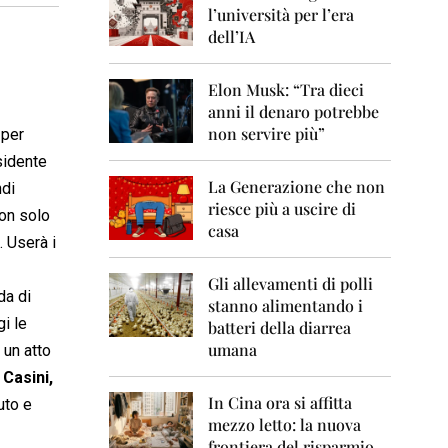
0
l’università per l’era
6
dell’IA
2
0
Elon Musk: “Tra dieci
0
anni il denaro potrebbe
7
non servire più”
 per
2
sidente
0
La Generazione che non
0
ndi
8
riesce più a uscire di
non solo
casa
. Userà i
2
0
0
Gli allevamenti di polli
rda di
9
stanno alimentando i
i le
batteri della diarrea
2
umana
 un atto
0
1
 Casini,
0
In Cina ora si affitta
uto e
mezzo letto: la nuova
2
frontiera del risparmio