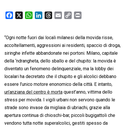
F
X
W
L
T
E
C
P
a
h
i
h
m
o
r
c
a
n
r
a
p
i
“Ogni notte fuori dai locali milanesi della movida risse,
e
t
k
e
i
y
n
b
s
e
a
l
L
t
accoltellamenti, aggressioni ai residenti, spaccio di droga,
o
A
d
d
i
siringhe infette abbandonate nei portoni. Milano, capitale
o
p
I
s
n
della ‘ndrangheta, dello sballo e del chupito: la movida è
k
p
n
k
diventato un fenomeno delinquenziale, ma la lobby dei
localari ha decretato che il chupito e gli alcolici debbano
essere l’unico motore enonomico della città. E intanto,
un’anziana del centro è morta
quest’anno, vittima dello
stress per movida. I vigili urbani non servono quando le
strade sono invase da migliaia di ubriachi, grazie alla
apertura continua di chioschi-bar, piccoli bugigattoli che
vendono tutta notte superalcolici, gestiti spesso da