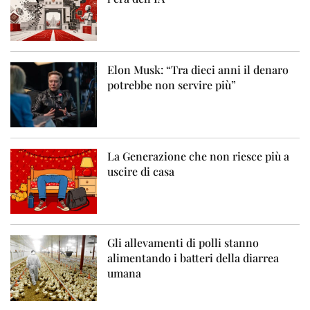
Elon Musk: “Tra dieci anni il denaro
potrebbe non servire più”
La Generazione che non riesce più a
uscire di casa
Gli allevamenti di polli stanno
alimentando i batteri della diarrea
umana