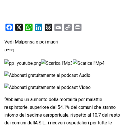
F
X
W
L
T
E
C
P
a
h
i
h
m
o
r
Vedi Malpensa e poi muori
c
a
n
r
a
p
i
e
t
k
e
i
y
n
(12:30)
b
s
e
a
l
L
t
o
A
d
d
i
o
p
I
s
n
k
p
n
k
“Abbiamo un aumento della mortalità per malattie
respiratorie, superiore del 54,1% dei comuni che stanno
intorno del sedime aeroportuale, rispetto al 10,7 del resto
dei comuni dellA.S.L., i ricoveri ospedalieri per tutte le