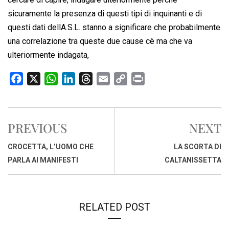
sicuramente la presenza di questi tipi di inquinanti e di
questi dati dellA.S.L. stanno a significare che probabilmente
una correlazione tra queste due cause cè ma che va
ulteriormente indagata,
F
X
W
L
T
E
C
P
a
h
i
h
m
o
r
c
a
n
r
a
p
i
e
t
k
e
i
y
n
PREVIOUS
NEXT
b
s
e
a
l
L
t
o
A
d
d
i
CROCETTA, L’UOMO CHE
LA SCORTA DI
o
p
I
s
n
PARLA AI MANIFESTI
CALTANISSETTA
k
p
n
k
RELATED POST