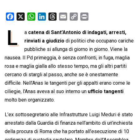
F
X
W
L
T
E
C
P
a
h
i
h
m
o
r
L
a
catena di Sant’Antonio di indagati, arresti,
c
a
n
r
a
p
i
e
rinviati a giudizio
t
k
e
di politici che occupano cariche
i
y
n
b
s
e
a
l
L
t
pubbliche si allunga di giorno in giorno. Viene la
o
A
d
d
i
nausea. Il Pd primeggia, è senza confronti, in fuga, maglia
o
p
I
s
n
rosa e maglia gialla allo stesso tempo, ma gli altri partiti
k
p
n
k
cercano di stargli al passo, anche se è onestamente
difficile. Nell’Anas le tangenti per gli appalti erano come le
ciliegie, l’Anas aveva al suo interno un
ufficio tangenti
molto ben organizzato.
L’ex sottosegretario alle Infrastrutture
Luigi Meduri
é stato
arrestato dalla Guardia di finanza nell’ambito di un’inchiesta
della procura di Roma che ha portato all’esecuzione di 10
ordinanze di custodia cautelare. Membro dell’Assemblea