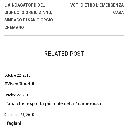
o
A
d
d
i
L’#INDAGATOPD DEL
I VOTI DIETRO L’EMERGENZA
o
p
I
s
n
GIORNO: GIORGIO ZINNO,
CASA
k
p
n
k
SINDACO DI SAN GIORGIO
CREMANO
RELATED POST
Ottobre 22, 2015
#ViscoDimettiti
Ottobre 27, 2015
L’aria che respiri fa più male della #carnerossa
Dicembre 26, 2015
I fagiani