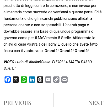
pacchetto di leggi contro la corruzione, e non invece per
alimentarla come succede da vent’anni a questa parte. Ed è
fondamentale che gli incarichi pubblici siano affidati a
persone oneste e non sospettabili. L’onestà paga e
dovrebbe essere alla base di qualunque programma di
governo come per il MoVimento 5 Stelle. Affidereste le
chiavi di casa vostra a dei ladri? E’ quello che avete fatto
finora con il vostro voto.
Onestà! Onestà! Onestà!
VIDEO
Lurlo di #Italia5Stelle: FUORI LA MAFIA DALLO
STATO!
F
X
W
L
T
E
C
P
a
h
i
h
m
o
r
c
a
n
r
a
p
i
e
t
k
e
i
y
n
PREVIOUS
NEXT
b
s
e
a
l
L
t