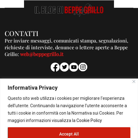
CONTATTI
Per inviare messaggi, comunicati stampa, segnalazioni,
richieste di interviste, denunce o lettere aperte a Beppe
Grillo:
web@beppegrillo.it
PUBBLICITA'
Informativa Privacy
Per la tua pubblicità su questo Blog:
Questo sito web utilizza i cookies per migliorare l'esperienza
pubblicita@beppegrillo.it
dell'utente. Continuando la navigazione l'utente acconsente a
tutti i cookie in conformità con la Normativa sui Cookies. Per
HOMEPAGE
COOKIE POLICY
PRIVACY POLICY
CONTATTI
maggiori informazioni visualizza la
Cookie Policy
Accept All
© Copyright 2026 - Il Blog di Beppe Grillo. All Rights Reserved - Powered by