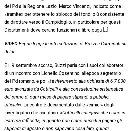
del Pd alla Regione Lazio, Marco Vincenzi, indicato come il
«tramite» per ottenere lo sblocco dei fondi più consistente
da dirottare verso il Campidoglio, in particolare per questi
Dipartimenti dove cerano funzionari a libro paga […]
VIDEO
Beppe legge le intercettazioni di Buzzi e Carminati su
di lui
È il 9 settembre scorso, Buzzi parla con i suoi collaboratori
di un incontro con Lionello Cosentino, allepoca segretario
del Pd romano, e poi «f
a riferimento alla richiesta di 6-7.000
euro avanzata da Cotticelli e alla consuetudine sistematica
del primo di ogni mese di pagare stipendi a pubblici
ufficiali
». Lincontro è documentato dalle «cimici» degli
investigatori che annotano: «
Cotticelli spiegava che erano in
estrema difficoltà, in quanto non erano riusciti a pagare gli
stipendi di agosto e non sapevano cosa fare, quindi