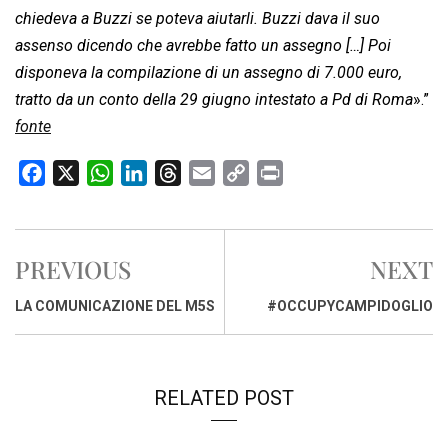
chiedeva a Buzzi se poteva aiutarli. Buzzi dava il suo
assenso dicendo che avrebbe fatto un assegno […] Poi
disponeva la compilazione di un assegno di 7.000 euro,
tratto da un conto della 29 giugno intestato a Pd di Roma
».”
fonte
F
X
W
L
T
E
C
P
a
h
i
h
m
o
r
c
a
n
r
a
p
i
e
t
k
e
i
y
n
PREVIOUS
NEXT
b
s
e
a
l
L
t
o
A
d
d
i
LA COMUNICAZIONE DEL M5S
#OCCUPYCAMPIDOGLIO
o
p
I
s
n
k
p
n
k
RELATED POST