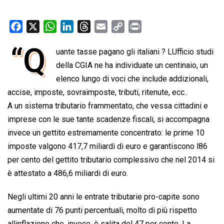
F
X
W
L
T
E
C
P
a
h
i
h
m
o
r
“Q
uante tasse pagano gli italiani ? LUfficio studi
c
a
n
r
a
p
i
e
della CGIA ne ha individuate un centinaio, un
t
k
e
i
y
n
b
s
e
a
l
L
t
elenco lungo di voci che include addizionali,
o
A
d
d
i
accise, imposte, sovraimposte, tributi, ritenute, ecc..
o
p
I
s
n
A un sistema tributario frammentato, che vessa cittadini e
k
p
n
k
imprese con le sue tante scadenze fiscali, si accompagna
invece un gettito estremamente concentrato: le prime 10
imposte valgono 417,7 miliardi di euro e garantiscono l86
per cento del gettito tributario complessivo che nel 2014 si
è attestato a 486,6 miliardi di euro.
Negli ultimi 20 anni le entrate tributarie pro-capite sono
aumentate di 76 punti percentuali, molto di più rispetto
allinflazione che, invece, è salita del 47 per cento. La