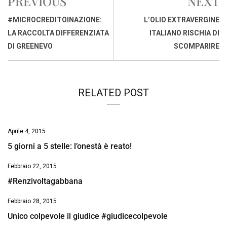
PREVIOUS
NEXT
b
s
e
a
l
L
t
o
A
d
d
i
#MICROCREDITOINAZIONE:
L’OLIO EXTRAVERGINE
o
p
I
s
n
LA RACCOLTA DIFFERENZIATA
ITALIANO RISCHIA DI
k
p
n
k
DI GREENEVO
SCOMPARIRE
RELATED POST
Aprile 4, 2015
5 giorni a 5 stelle: l’onestà è reato!
Febbraio 22, 2015
#Renzivoltagabbana
Febbraio 28, 2015
Unico colpevole il giudice #giudicecolpevole