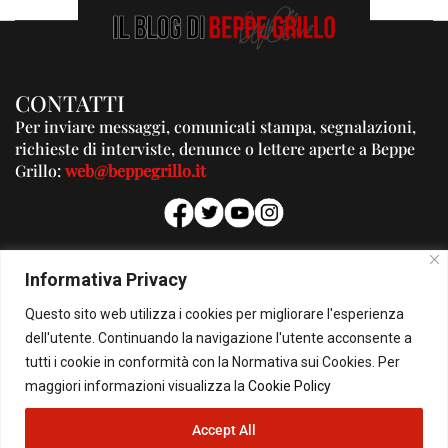
CONTATTI
Per inviare messaggi, comunicati stampa, segnalazioni,
richieste di interviste, denunce o lettere aperte a Beppe
Grillo:
web@beppegrillo.it
PUBBLICITA'
Informativa Privacy
Per la tua pubblicità su questo Blog:
Questo sito web utilizza i cookies per migliorare l'esperienza
pubblicita@beppegrillo.it
dell'utente. Continuando la navigazione l'utente acconsente a
tutti i cookie in conformità con la Normativa sui Cookies. Per
HOMEPAGE
COOKIE POLICY
PRIVACY POLICY
CONTATTI
maggiori informazioni visualizza la
Cookie Policy
Accept All
© Copyright 2026 - Il Blog di Beppe Grillo. All Rights Reserved - Powered by