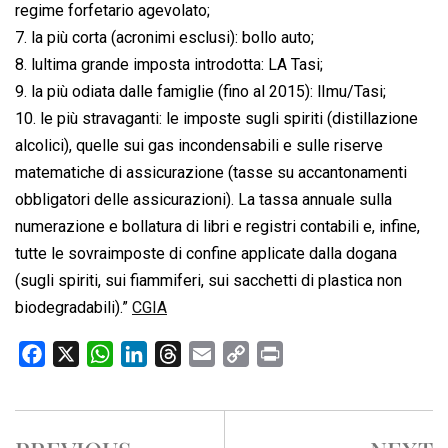
regime forfetario agevolato;
7. la più corta (acronimi esclusi): bollo auto;
8. lultima grande imposta introdotta: LA Tasi;
9. la più odiata dalle famiglie (fino al 2015): lImu/Tasi;
10. le più stravaganti: le imposte sugli spiriti (distillazione
alcolici), quelle sui gas incondensabili e sulle riserve
matematiche di assicurazione (tasse su accantonamenti
obbligatori delle assicurazioni). La tassa annuale sulla
numerazione e bollatura di libri e registri contabili e, infine,
tutte le sovraimposte di confine applicate dalla dogana
(sugli spiriti, sui fiammiferi, sui sacchetti di plastica non
biodegradabili).”
CGIA
F
X
W
L
T
E
C
P
a
h
i
h
m
o
r
c
a
n
r
a
p
i
e
t
k
e
i
y
n