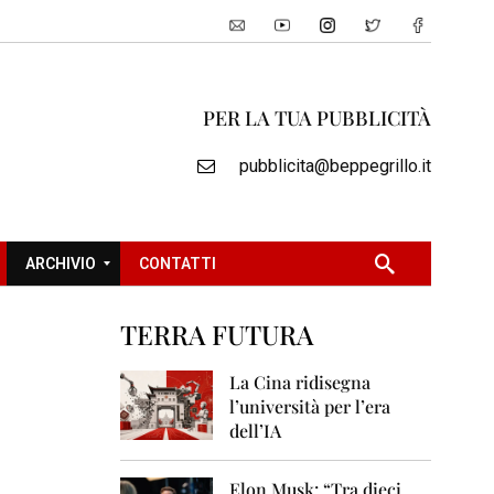
PER LA TUA PUBBLICITÀ
pubblicita@beppegrillo.it
ARCHIVIO
CONTATTI
TERRA FUTURA
2
0
La Cina ridisegna
0
l’università per l’era
5
dell’IA
2
0
Elon Musk: “Tra dieci