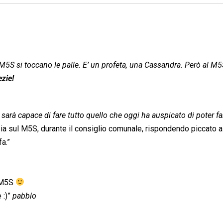
 M5S si toccano le palle. E’ un profeta, una Cassandra. Però al M5
ezie!
sarà capace di fare tutto quello che oggi ha auspicato di poter fa
ezia sul M5S, durante il consiglio comunale, rispondendo piccato al
fa.”
l M5S
 :)”
pabblo