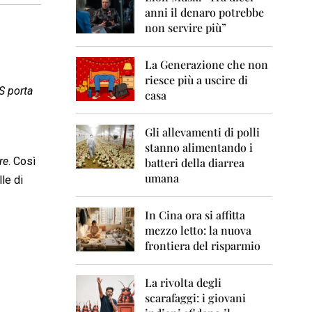
0
anni il denaro potrebbe
6
non servire più”
2
0
La Generazione che non
0
7
riesce più a uscire di
S porta
casa
2
0
0
Gli allevamenti di polli
8
stanno alimentando i
re
. Così
batteri della diarrea
2
umana
le di
0
0
9
In Cina ora si affitta
mezzo letto: la nuova
2
frontiera del risparmio
0
1
0
La rivolta degli
scarafaggi: i giovani
2