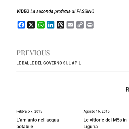
VIDEO
La seconda profezia di FASSINO
F
X
W
L
T
E
C
P
a
h
i
h
m
o
r
c
a
n
r
a
p
i
e
t
k
e
i
y
n
PREVIOUS
b
s
e
a
l
L
t
o
A
d
d
i
LE BALLE DEL GOVERNO SUL #PIL
o
p
I
s
n
k
p
n
k
R
Febbraio 7, 2015
Agosto 16, 2015
L’amianto nell’acqua
Le vittorie del M5s in
potabile
Liguria