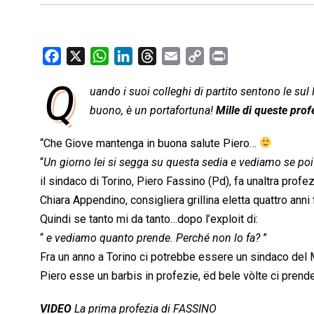
F
X
W
L
T
E
C
P
a
h
i
h
m
o
r
Q
uando i suoi colleghi di partito sentono le sul
c
a
n
r
a
p
i
e
buono, è un portafortuna!
t
k
e
i
y
Mille di queste prof
n
b
s
e
a
l
L
t
“Che Giove mantenga in buona salute Piero…
o
A
d
d
i
“
Un giorno lei si segga su questa sedia e vediamo se poi 
o
p
I
s
n
il sindaco di Torino, Piero Fassino (Pd), fa unaltra prof
k
p
n
k
Chiara Appendino, consigliera grillina eletta quattro anni 
Quindi se tanto mi da tanto…dopo l’exploit di:
“
e vediamo quanto prende. Perché non lo fa?
”
Fra un anno a Torino ci potrebbe essere un sindaco de
Piero esse un barbis in profezie, ëd bele vòlte ci prende
VIDEO
La prima profezia di FASSINO