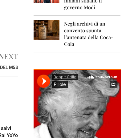
indiani sfidano il
0
1
governo Modi
1
Negli archivi di un
2
0
convento spunta
1
l’antenata della Coca-
2
Cola
2
NEXT
0
1
 DEL M5S
3
2
0
1
4
2
0
1
5
 salvi
 Rai YoYo
2