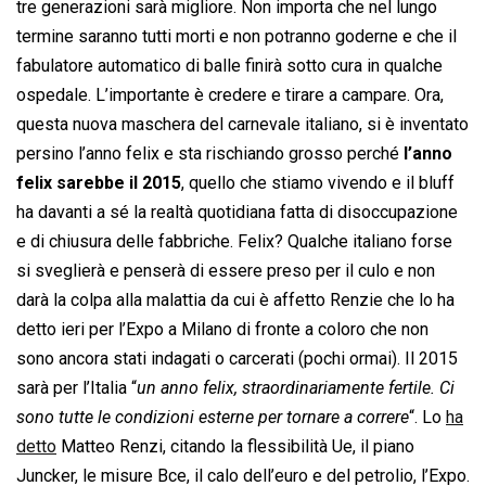
tre generazioni sarà migliore. Non importa che nel lungo
termine saranno tutti morti e non potranno goderne e che il
fabulatore automatico di balle finirà sotto cura in qualche
ospedale. L’importante è credere e tirare a campare. Ora,
questa nuova maschera del carnevale italiano, si è inventato
persino l’anno felix e sta rischiando grosso perché
l’anno
felix sarebbe il 2015
, quello che stiamo vivendo e il bluff
ha davanti a sé la realtà quotidiana fatta di disoccupazione
e di chiusura delle fabbriche. Felix? Qualche italiano forse
si sveglierà e penserà di essere preso per il culo e non
darà la colpa alla malattia da cui è affetto Renzie che lo ha
detto ieri per l’Expo a Milano di fronte a coloro che non
sono ancora stati indagati o carcerati (pochi ormai). Il 2015
sarà per l’Italia “
un anno felix, straordinariamente fertile. Ci
sono tutte le condizioni esterne per tornare a correre
“. Lo
ha
detto
Matteo Renzi, citando la flessibilità Ue, il piano
Juncker, le misure Bce, il calo dell’euro e del petrolio, l’Expo.