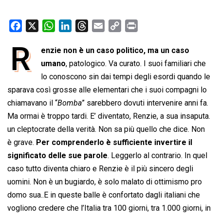
F
X
W
L
T
E
C
P
a
h
i
h
m
o
r
R
enzie non è un caso politico, ma un caso
c
a
n
r
a
p
i
e
umano
t
, patologico. Va curato. I suoi familiari che
k
e
i
y
n
b
s
e
a
l
L
t
lo conoscono sin dai tempi degli esordi quando le
o
A
d
d
i
sparava così grosse alle elementari che i suoi compagni lo
o
p
I
s
n
chiamavano il “
Bomba
” sarebbero dovuti intervenire anni fa.
k
p
n
k
Ma ormai è troppo tardi. E’ diventato, Renzie, a sua insaputa.
un cleptocrate della verità. Non sa più quello che dice. Non
è grave.
Per comprenderlo è sufficiente invertire il
significato delle sue parole
. Leggerlo al contrario. In quel
caso tutto diventa chiaro e Renzie è il più sincero degli
uomini. Non è un bugiardo, è solo malato di ottimismo pro
domo sua..E in queste balle è confortato dagli italiani che
vogliono credere che l’Italia tra 100 giorni, tra 1.000 giorni, in