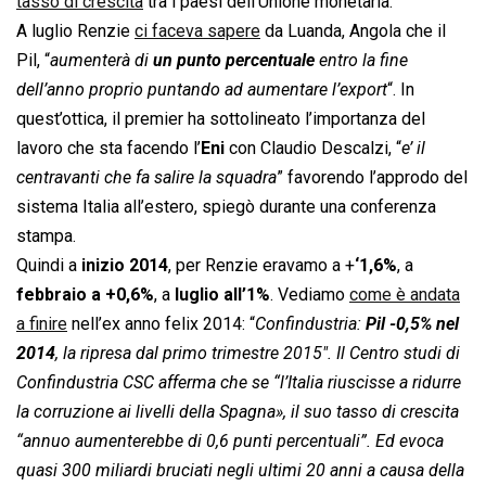
tasso di crescita
tra i paesi dell’Unione monetaria.”
A luglio Renzie
ci faceva sapere
da Luanda, Angola che il
Pil, “
aumenterà di
un punto percentuale
entro la fine
dell’anno proprio puntando ad aumentare l’export
“. In
quest’ottica, il premier ha sottolineato l’importanza del
lavoro che sta facendo l’
Eni
con Claudio Descalzi, “
e’ il
centravanti che fa salire la squadra
” favorendo l’approdo del
sistema Italia all’estero, spiegò durante una conferenza
stampa.
Quindi a
inizio 2014
, per Renzie eravamo a +
‘1,6%
, a
febbraio a +0,6%
, a
luglio all’1%
. Vediamo
come è andata
a finire
nell’ex anno felix 2014: “
Confindustria:
Pil -0,5% nel
2014
, la ripresa dal primo trimestre 2015″. Il Centro studi di
Confindustria CSC afferma che se “l’Italia riuscisse a ridurre
la corruzione ai livelli della Spagna», il suo tasso di crescita
“annuo aumenterebbe di 0,6 punti percentuali”. Ed evoca
quasi 300 miliardi bruciati negli ultimi 20 anni a causa della