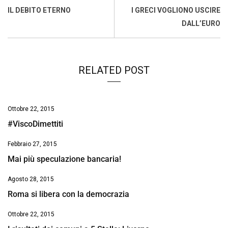
o
A
d
d
i
IL DEBITO ETERNO
I GRECI VOGLIONO USCIRE
o
p
I
s
n
DALL’EURO
k
p
n
k
RELATED POST
Ottobre 22, 2015
#ViscoDimettiti
Febbraio 27, 2015
Mai più speculazione bancaria!
Agosto 28, 2015
Roma si libera con la democrazia
Ottobre 22, 2015