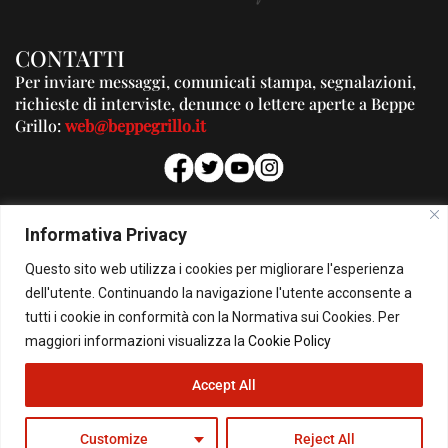
CONTATTI
Per inviare messaggi, comunicati stampa, segnalazioni,
richieste di interviste, denunce o lettere aperte a Beppe
Grillo:
web@beppegrillo.it
PUBBLICITA'
Informativa Privacy
Per la tua pubblicità su questo Blog:
Questo sito web utilizza i cookies per migliorare l'esperienza
pubblicita@beppegrillo.it
dell'utente. Continuando la navigazione l'utente acconsente a
tutti i cookie in conformità con la Normativa sui Cookies. Per
HOMEPAGE
COOKIE POLICY
PRIVACY POLICY
CONTATTI
maggiori informazioni visualizza la
Cookie Policy
Accept All
© Copyright 2026 - Il Blog di Beppe Grillo. All Rights Reserved - Powered by
happygrafic.com
Customize
Reject All