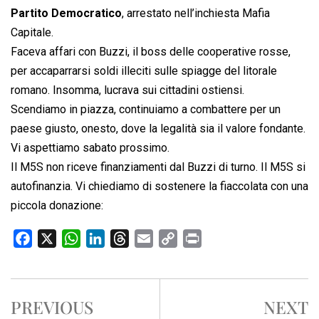
Partito Democratico
, arrestato nell’inchiesta Mafia
Capitale.
Faceva affari con Buzzi, il boss delle cooperative rosse,
per accaparrarsi soldi illeciti sulle spiagge del litorale
romano. Insomma, lucrava sui cittadini ostiensi.
Scendiamo in piazza, continuiamo a combattere per un
paese giusto, onesto, dove la legalità sia il valore fondante.
Vi aspettiamo sabato prossimo.
Il M5S non riceve finanziamenti dal Buzzi di turno. Il M5S si
autofinanzia. Vi chiediamo di sostenere la fiaccolata con una
piccola donazione:
F
X
W
L
T
E
C
P
a
h
i
h
m
o
r
c
a
n
r
a
p
i
e
t
k
e
i
y
n
PREVIOUS
NEXT
b
s
e
a
l
L
t