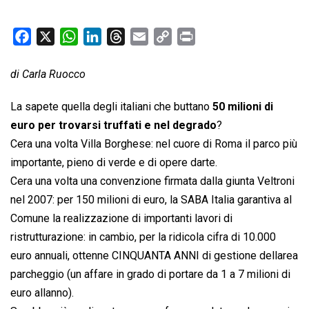
F
X
W
L
T
E
C
P
a
h
i
h
m
o
r
c
a
n
r
a
p
i
di Carla Ruocco
e
t
k
e
i
y
n
La sapete quella degli italiani che buttano
50 milioni di
b
s
e
a
l
L
t
euro per trovarsi truffati e nel degrado
?
o
A
d
d
i
Cera una volta Villa Borghese: nel cuore di Roma il parco più
o
p
I
s
n
k
p
n
k
importante, pieno di verde e di opere darte.
Cera una volta una convenzione firmata dalla giunta Veltroni
nel 2007: per 150 milioni di euro, la SABA Italia garantiva al
Comune la realizzazione di importanti lavori di
ristrutturazione: in cambio, per la ridicola cifra di 10.000
euro annuali, ottenne CINQUANTA ANNI di gestione dellarea
parcheggio (un affare in grado di portare da 1 a 7 milioni di
euro allanno).