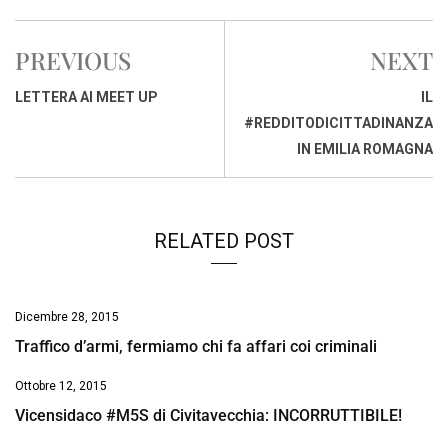
c
a
n
r
a
p
i
e
t
k
e
i
y
n
PREVIOUS
NEXT
b
s
e
a
l
L
t
o
A
d
d
i
LETTERA AI MEET UP
IL
o
p
I
s
n
#REDDITODICITTADINANZA
k
p
n
k
IN EMILIA ROMAGNA
RELATED POST
Dicembre 28, 2015
Traffico d’armi, fermiamo chi fa affari coi criminali
Ottobre 12, 2015
Vicensidaco #M5S di Civitavecchia: INCORRUTTIBILE!