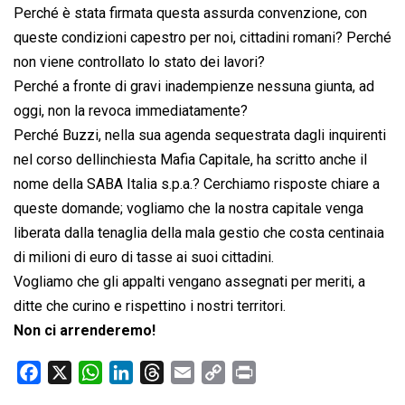
Perché è stata firmata questa assurda convenzione, con
queste condizioni capestro per noi, cittadini romani? Perché
non viene controllato lo stato dei lavori?
Perché a fronte di gravi inadempienze nessuna giunta, ad
oggi, non la revoca immediatamente?
Perché Buzzi, nella sua agenda sequestrata dagli inquirenti
nel corso dellinchiesta Mafia Capitale, ha scritto anche il
nome della SABA Italia s.p.a.? Cerchiamo risposte chiare a
queste domande; vogliamo che la nostra capitale venga
liberata dalla tenaglia della mala gestio che costa centinaia
di milioni di euro di tasse ai suoi cittadini.
Vogliamo che gli appalti vengano assegnati per meriti, a
ditte che curino e rispettino i nostri territori.
Non ci arrenderemo!
F
X
W
L
T
E
C
P
a
h
i
h
m
o
r