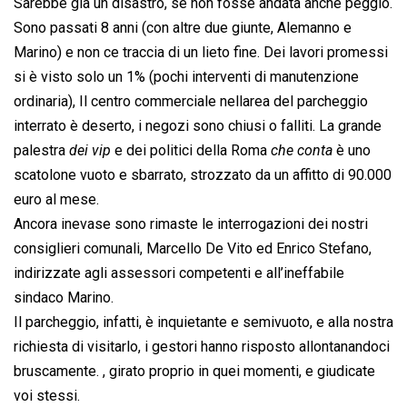
Sarebbe già un disastro, se non fosse andata anche peggio.
Sono passati 8 anni (con altre due giunte, Alemanno e
Marino) e non ce traccia di un lieto fine. Dei lavori promessi
si è visto solo un 1% (pochi interventi di manutenzione
ordinaria), Il centro commerciale nellarea del parcheggio
interrato è deserto, i negozi sono chiusi o falliti. La grande
palestra 
dei vip
 e dei politici della Roma 
che conta
 è uno
scatolone vuoto e sbarrato, strozzato da un affitto di 90.000
euro al mese.
Ancora inevase sono rimaste le interrogazioni dei nostri
consiglieri comunali, Marcello De Vito ed Enrico Stefano,
indirizzate agli assessori competenti e all’ineffabile
sindaco Marino.
Il parcheggio, infatti, è inquietante e semivuoto, e alla nostra
richiesta di visitarlo, i gestori hanno risposto allontanandoci
bruscamente. , girato proprio in quei momenti, e giudicate
voi stessi.