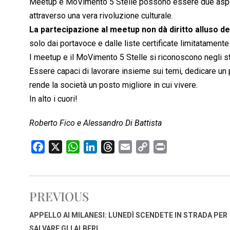
Meetup e MoVimento 5 Stelle possono essere due aspett
attraverso una vera rivoluzione culturale.
La partecipazione al meetup non dà diritto alluso 
solo dai portavoce e dalle liste certificate limitatamente
I meetup e il MoVimento 5 Stelle si riconoscono negli st
Essere capaci di lavorare insieme sui temi, dedicare un
rende la società un posto migliore in cui vivere.
In alto i cuori!
Roberto Fico e Alessandro Di Battista
F
X
W
L
T
E
C
P
a
h
i
h
m
o
r
c
a
n
r
a
p
i
e
t
k
e
i
y
n
PREVIOUS
b
s
e
a
l
L
t
o
A
d
d
i
APPELLO AI MILANESI: LUNEDÌ SCENDETE IN STRADA PER
o
p
I
s
n
SALVARE GLI ALBERI