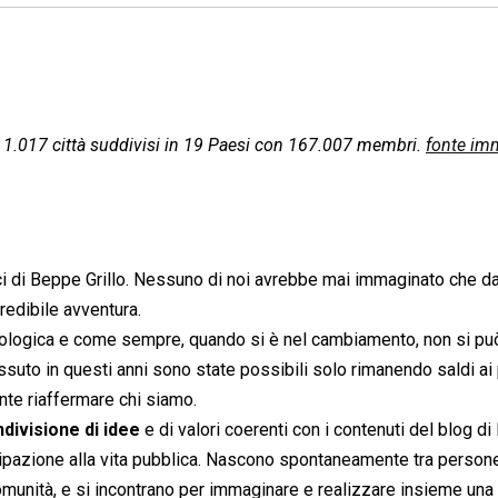
n 1.017 città suddivisi in 19 Paesi con 167.007 membri.
fonte im
ci di Beppe Grillo. Nessuno di noi avrebbe mai immaginato che da
redibile avventura.
cnologica e come sempre, quando si è nel cambiamento, non si pu
suto in questi anni sono state possibili solo rimanendo saldi ai 
ante riaffermare chi siamo.
ndivisione di idee
e di valori coerenti con i contenuti del blog d
ecipazione alla vita pubblica. Nascono spontaneamente tra person
comunità, e si incontrano per immaginare e realizzare insieme una