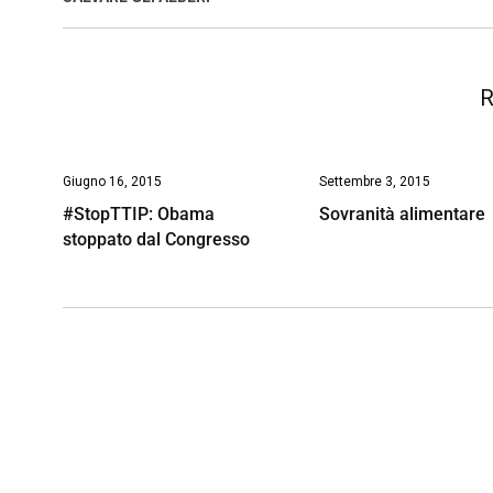
k
p
n
k
R
Giugno 16, 2015
Settembre 3, 2015
#StopTTIP: Obama
Sovranità alimentare
stoppato dal Congresso