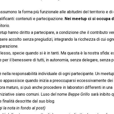
umono la forma più funzionale alle abitudini del territorio e di c
ificanti: contenuti e partecipazione.
Nei meetup ci si occupa di
torio.
meetup hanno diritto a partecipare, a condizione che il contributo v
sere accolto senza pregiudizi, integrando la ricchezza di cui og
eparazione.
esso, specie quando si è in tanti. Ma questa è la nostra sfida: 
e per il benessere di tutti, in autonomia, senza delegare, senza p
è nella responsabilità individuale di ogni partecipante. Un meetu
rario appassisce quando inizia a preoccuparsi eccessivamente dei
ora maturo, si può anche procedere in laboratori differenti in una
iziative siano comuni. Luso del nome 
Beppe Grillo
 sarà inibito 
finalità descritte dal suo blog.
gi la nota in fondo al post)