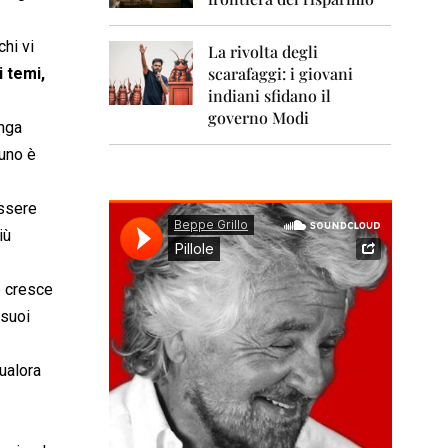
0
1
1
hi vi
La rivolta degli
scarafaggi: i giovani
 temi,
2
0
indiani sfidano il
1
governo Modi
enga
2
nuno è
2
0
1
essere
3
iù
2
0
p cresce
1
 suoi
4
2
qualora
0
1
5
2