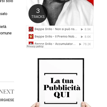
rsi solo
0
1
6
usato
ietà.
 comune
NEXT
BORGHESE