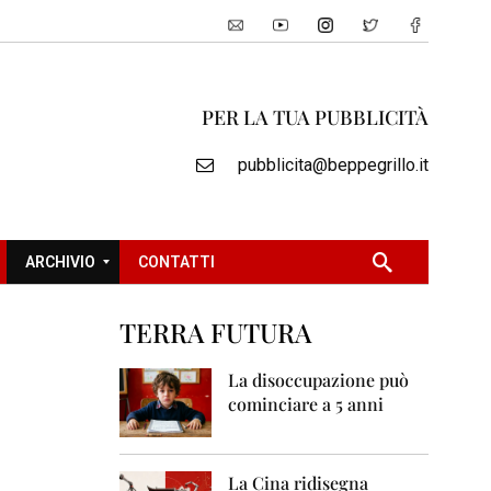
PER LA TUA PUBBLICITÀ
pubblicita@beppegrillo.it
ARCHIVIO
CONTATTI
TERRA FUTURA
2
0
La disoccupazione può
0
cominciare a 5 anni
5
2
0
La Cina ridisegna