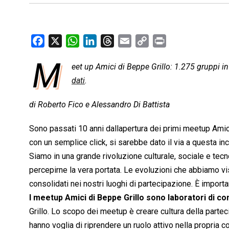
F
X
W
L
T
E
C
P
a
h
i
h
m
o
r
M
eet up Amici di Beppe Grillo: 1.275 gruppi i
c
a
n
r
a
p
i
e
dati
t
.
k
e
i
y
n
b
s
e
a
l
L
t
di Roberto Fico e Alessandro Di Battista
o
A
d
d
i
o
p
I
s
n
Sono passati 10 anni dallapertura dei primi meetup Ami
k
p
n
k
con un semplice click, si sarebbe dato il via a questa inc
Siamo in una grande rivoluzione culturale, sociale e te
percepirne la vera portata. Le evoluzioni che abbiamo vis
consolidati nei nostri luoghi di partecipazione. È import
I meetup Amici di Beppe Grillo sono laboratori di co
Grillo. Lo scopo dei meetup è creare cultura della part
hanno voglia di riprendere un ruolo attivo nella propria 