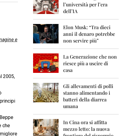
0
l’università per l’era
6
dell’IA
2
0
Elon Musk: “Tra dieci
0
anni il denaro potrebbe
7
magine e
non servire più”
2
0
La Generazione che non
0
8
riesce più a uscire di
casa
2
l 2005,
0
0
Gli allevamenti di polli
9
stanno alimentando i
ò
batteri della diarrea
principi
2
umana
0
1
i Beppe
0
In Cina ora si affitta
e che
mezzo letto: la nuova
2
 migliore
frontiera del risparmio