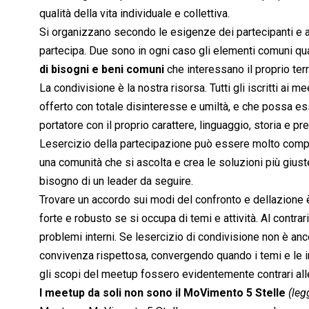
qualità della vita individuale e collettiva.
Si organizzano secondo le esigenze dei partecipanti e ass
partecipa. Due sono in ogni caso gli elementi comuni qual
di bisogni e beni comuni
che interessano il proprio terri
La condivisione è la nostra risorsa. Tutti gli iscritti ai 
offerto con totale disinteresse e umiltà, e che possa es
portatore con il proprio carattere, linguaggio, storia e pr
Lesercizio della partecipazione può essere molto compl
una comunità che si ascolta e crea le soluzioni più giust
bisogno di un leader da seguire.
Trovare un accordo sui modi del confronto e dellazione 
forte e robusto se si occupa di temi e attività. Al cont
problemi interni. Se lesercizio di condivisione non è anc
convivenza rispettosa, convergendo quando i temi e le in
gli scopi del meetup fossero evidentemente contrari alle 
I meetup da soli non sono il MoVimento 5 Stelle
(leg