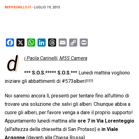
BEPPEGRILLO.IT
- LUGLIO 19, 2015
F
X
W
L
T
E
C
P
a
h
i
h
m
o
r
d
i Paola Carinelli, M5S Camera
c
a
n
r
a
p
i
e
t
k
e
i
y
n
*** S.O.S.***** S.O.S.***
Lunedi mattina vogliono
b
s
e
a
l
L
t
iniziare gli abbattimenti di #573alberi!!!!!
o
A
d
d
i
o
p
I
s
n
Noi saremo ancora lì, presenti per tentare fino all’ultimo di
k
p
n
k
trovare una soluzione che salvi gli alberi. Chiunque abbia a
cuore gli alberi, per favore venga a dare il proprio supporto!
Appuntamento lunedi mattina alle
ore 7 in Via Lorenteggio
(all’altezza della chiesetta di San Protaso) e
in Viale
Argonne
(davanti alla Chiesa Rossa)