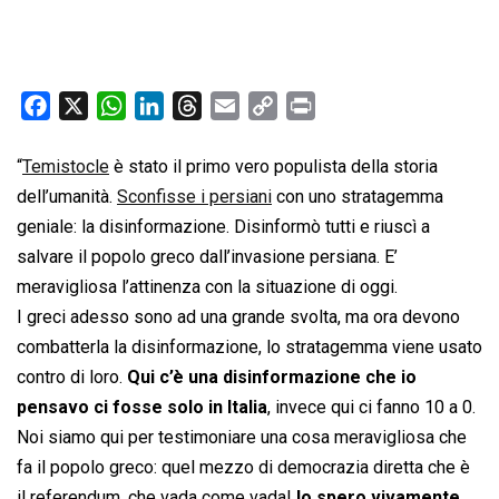
F
X
W
L
T
E
C
P
a
h
i
h
m
o
r
c
a
n
r
a
p
i
“
Temistocle
è stato il primo vero populista della storia
e
t
k
e
i
y
n
dell’umanità.
Sconfisse i persiani
con uno stratagemma
b
s
e
a
l
L
t
geniale: la disinformazione. Disinformò tutti e riuscì a
o
A
d
d
i
salvare il popolo greco dall’invasione persiana. E’
o
p
I
s
n
meravigliosa l’attinenza con la situazione di oggi.
k
p
n
k
I greci adesso sono ad una grande svolta, ma ora devono
combatterla la disinformazione, lo stratagemma viene usato
contro di loro.
Qui c’è una disinformazione che io
pensavo ci fosse solo in Italia
, invece qui ci fanno 10 a 0.
Noi siamo qui per testimoniare una cosa meravigliosa che
fa il popolo greco: quel mezzo di democrazia diretta che è
il referendum, che vada come vada!
Io spero vivamente