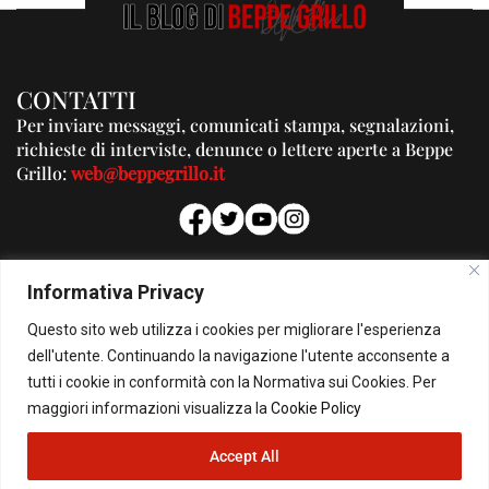
CONTATTI
Per inviare messaggi, comunicati stampa, segnalazioni,
richieste di interviste, denunce o lettere aperte a Beppe
Grillo:
web@beppegrillo.it
PUBBLICITA'
Informativa Privacy
Per la tua pubblicità su questo Blog:
Questo sito web utilizza i cookies per migliorare l'esperienza
pubblicita@beppegrillo.it
dell'utente. Continuando la navigazione l'utente acconsente a
tutti i cookie in conformità con la Normativa sui Cookies. Per
HOMEPAGE
COOKIE POLICY
PRIVACY POLICY
CONTATTI
maggiori informazioni visualizza la
Cookie Policy
Accept All
© Copyright 2026 - Il Blog di Beppe Grillo. All Rights Reserved - Powered by
happygrafic.com