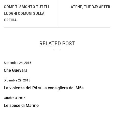
o
A
d
d
i
COME TI SMONTO TUTTI I
ATENE, THE DAY AFTER
o
p
I
s
n
LUOGHI COMUNI SULLA
k
p
n
k
GRECIA
RELATED POST
Settembre 24, 2015
Che Guevara
Dicembre 29, 2015
La violenza del Pd sulla consigliera del M5s
Ottobre 4, 2015
Le spese di Marino