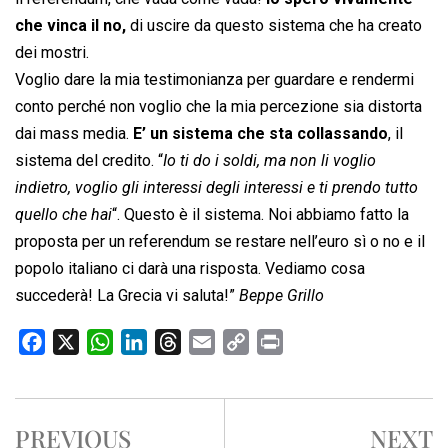
che vinca il no,
di uscire da questo sistema che ha creato
dei mostri.
Voglio dare la mia testimonianza per guardare e rendermi
conto perché non voglio che la mia percezione sia distorta
dai mass media.
E’ un sistema che sta collassando
, il
sistema del credito. “
Io ti do i soldi, ma non li voglio
indietro, voglio gli interessi degli interessi e ti prendo tutto
quello che hai
“. Questo è il sistema. Noi abbiamo fatto la
proposta per un referendum se restare nell’euro sì o no e il
popolo italiano ci darà una risposta. Vediamo cosa
succederà! La Grecia vi saluta!”
Beppe Grillo
F
X
W
L
T
E
C
P
a
h
i
h
m
o
r
c
a
n
r
a
p
i
e
t
k
e
i
y
n
PREVIOUS
NEXT
b
s
e
a
l
L
t