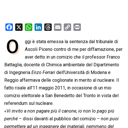
F
X
W
L
T
E
C
P
a
h
i
h
m
o
r
O
ggi è stata emessa la sentenza dal tribunale di
c
a
n
r
a
p
i
e
Ascoli Piceno contro di me per diffamazione, per
t
k
e
i
y
n
b
s
e
a
l
L
t
aver detto in un comizio che il professor Franco
o
A
d
d
i
Battaglia, docente di Chimica ambientale del Dipartimento
o
p
I
s
n
di Ingegneria 
Enzo Ferrari
 dell’Università di Modena e
k
p
n
k
Reggio affermava delle coglionate in merito al nucleare. Il
fatto risale all’11 maggio 2011, in occasione di un mio
comizio elettorale a San Benedetto del Tronto in vista del
referendum sul nucleare.
«
Vi invito a non pagare più il canone, io non lo pago più
perché
– dissi davanti al pubblico del comizio –
non puoi
permettere ad un ingegnere dei materiali, nemmeno del