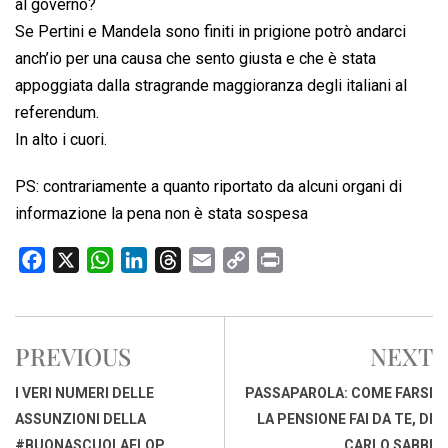
al governo?
Se Pertini e Mandela sono finiti in prigione potrò andarci
anch’io per una causa che sento giusta e che è stata
appoggiata dalla stragrande maggioranza degli italiani al
referendum.
In alto i cuori.
PS: contrariamente a quanto riportato da alcuni organi di
informazione la pena non è stata sospesa
F
X
W
L
T
E
C
P
a
h
i
h
m
o
r
c
a
n
r
a
p
i
e
t
k
e
i
y
n
PREVIOUS
NEXT
b
s
e
a
l
L
t
o
A
d
d
i
I VERI NUMERI DELLE
PASSAPAROLA: COME FARSI
o
p
I
s
n
ASSUNZIONI DELLA
LA PENSIONE FAI DA TE, DI
k
p
n
k
#BUONASCUOLAFLOP
CARLO SABBI