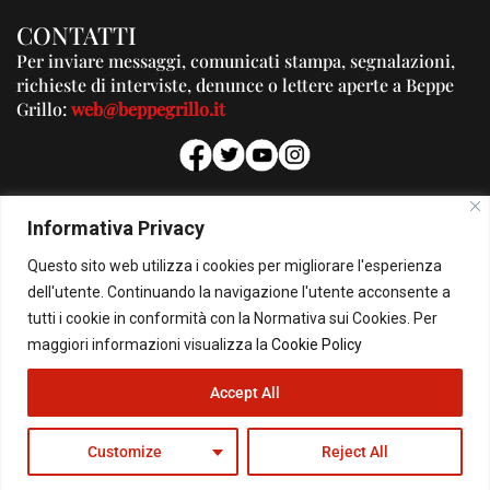
CONTATTI
Per inviare messaggi, comunicati stampa, segnalazioni,
richieste di interviste, denunce o lettere aperte a Beppe
Grillo:
web@beppegrillo.it
PUBBLICITA'
Informativa Privacy
Per la tua pubblicità su questo Blog:
Questo sito web utilizza i cookies per migliorare l'esperienza
pubblicita@beppegrillo.it
dell'utente. Continuando la navigazione l'utente acconsente a
tutti i cookie in conformità con la Normativa sui Cookies. Per
HOMEPAGE
COOKIE POLICY
PRIVACY POLICY
CONTATTI
maggiori informazioni visualizza la
Cookie Policy
Accept All
© Copyright 2026 - Il Blog di Beppe Grillo. All Rights Reserved - Powered by
happygrafic.com
Customize
Reject All