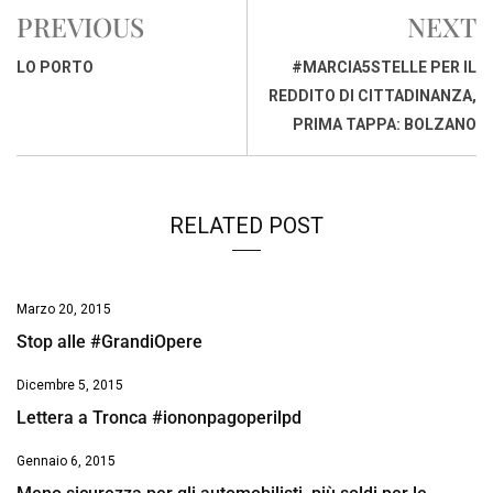
e
t
k
e
i
y
n
PREVIOUS
NEXT
b
s
e
a
l
L
t
o
A
d
d
i
LO PORTO
#MARCIA5STELLE PER IL
o
p
I
s
n
REDDITO DI CITTADINANZA,
k
p
n
k
PRIMA TAPPA: BOLZANO
RELATED POST
Marzo 20, 2015
Stop alle #GrandiOpere
Dicembre 5, 2015
Lettera a Tronca #iononpagoperilpd
Gennaio 6, 2015