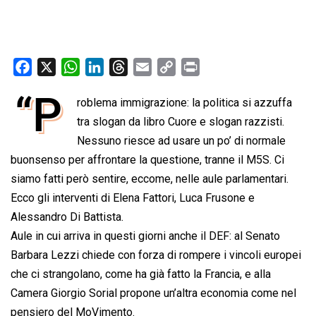
F
X
W
L
T
E
C
P
a
h
i
h
m
o
r
“P
roblema immigrazione: la politica si azzuffa
c
a
n
r
a
p
i
e
tra slogan da libro Cuore e slogan razzisti.
t
k
e
i
y
n
b
s
e
a
l
L
t
Nessuno riesce ad usare un po’ di normale
o
A
d
d
i
buonsenso per affrontare la questione, tranne il M5S. Ci
o
p
I
s
n
siamo fatti però sentire, eccome, nelle aule parlamentari.
k
p
n
k
Ecco gli interventi di Elena Fattori, Luca Frusone e
Alessandro Di Battista.
Aule in cui arriva in questi giorni anche il DEF: al Senato
Barbara Lezzi chiede con forza di rompere i vincoli europei
che ci strangolano, come ha già fatto la Francia, e alla
Camera Giorgio Sorial propone un’altra economia come nel
pensiero del MoVimento.