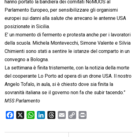
hanno portato la bandiera dei comitati NoMUOS al
Parlamento Europeo, per sensibilizzare gli organismi
europei sui danni alla salute che arrecano le antenne USA
posizionate in Sicilia.
E’ un momento di fermento e protesta anche per i lavoratori
della scuola. Michela Montevecchi, Simone Valente e Silvia
Chimienti sono stati a sentire le istanze del comparto in un
convegno a Bologna.
La settimana è finita tristemente, con la notizia della morte
del cooperante Lo Porto ad opera di un drone USA. Il nostro
Angelo Tofalo, in aula, si è chiesto dove sia finita la
sovranità italiana se il governo non fa che subir tacendo.”
M5S Parlamento
F
X
W
L
T
E
C
P
a
h
i
h
m
o
r
c
a
n
r
a
p
i