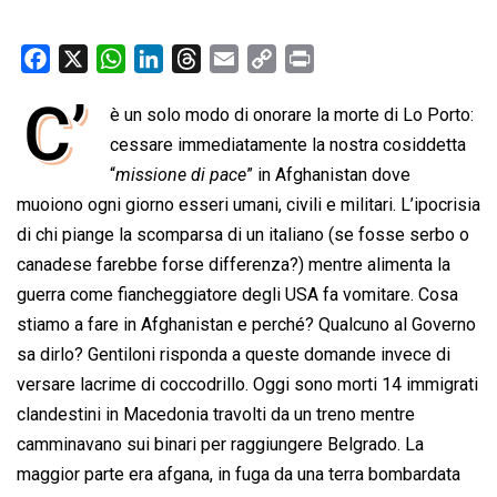
F
X
W
L
T
E
C
P
a
h
i
h
m
o
r
C’
è un solo modo di onorare la morte di Lo Porto:
c
a
n
r
a
p
i
e
cessare immediatamente la nostra cosiddetta
t
k
e
i
y
n
b
s
e
a
l
L
t
“
missione di pace
” in Afghanistan dove
o
A
d
d
i
muoiono ogni giorno esseri umani, civili e militari. L’ipocrisia
o
p
I
s
n
di chi piange la scomparsa di un italiano (se fosse serbo o
k
p
n
k
canadese farebbe forse differenza?) mentre alimenta la
guerra come fiancheggiatore degli USA fa vomitare. Cosa
stiamo a fare in Afghanistan e perché? Qualcuno al Governo
sa dirlo? Gentiloni risponda a queste domande invece di
versare lacrime di coccodrillo. Oggi sono morti 14 immigrati
clandestini in Macedonia travolti da un treno mentre
camminavano sui binari per raggiungere Belgrado. La
maggior parte era afgana, in fuga da una terra bombardata