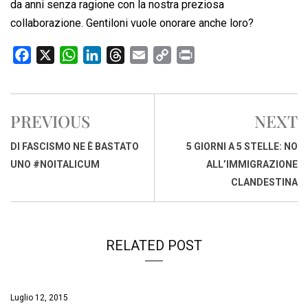
da anni senza ragione con la nostra preziosa
collaborazione. Gentiloni vuole onorare anche loro?
F
X
W
L
T
E
C
P
a
h
i
h
m
o
r
c
a
n
r
a
p
i
e
t
k
e
i
y
n
PREVIOUS
NEXT
b
s
e
a
l
L
t
o
A
d
d
i
DI FASCISMO NE È BASTATO
5 GIORNI A 5 STELLE: NO
o
p
I
s
n
UNO #NOITALICUM
ALL’IMMIGRAZIONE
k
p
n
k
CLANDESTINA
RELATED POST
Luglio 12, 2015