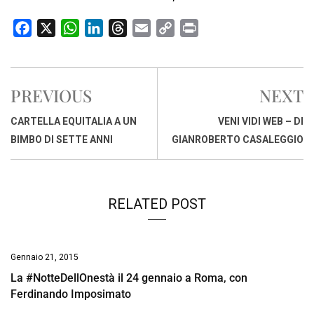
F
X
W
L
T
E
C
P
a
h
i
h
m
o
r
c
a
n
r
a
p
i
e
t
k
e
i
y
n
PREVIOUS
NEXT
b
s
e
a
l
L
t
o
A
d
d
i
CARTELLA EQUITALIA A UN
VENI VIDI WEB – DI
o
p
I
s
n
BIMBO DI SETTE ANNI
GIANROBERTO CASALEGGIO
k
p
n
k
RELATED POST
Gennaio 21, 2015
La #NotteDellOnestà il 24 gennaio a Roma, con
Ferdinando Imposimato