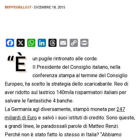
BEPPEGRILLO.IT
- DICEMBRE 18, 2015
F
X
W
L
T
E
C
P
a
h
i
h
m
o
r
“È
un pugile rintronato alle corde.
c
a
n
r
a
p
i
e
Il Presidente del Consiglio italiano, nella
t
k
e
i
y
n
b
s
e
a
l
L
t
conferenza stampa al termine del Consiglio
o
A
d
d
i
Europeo, ha scelto la strategia dello scaricabarile. Reo di
o
p
I
s
n
aver ridotto sul lastrico 140mila risparmiatori italiani per
k
p
n
k
salvare le fantastiche 4 banche.
La Germania agì diversamente, stampò moneta per
247
miliardi di Euro
e salvò i suoi istituti di credito. Sono queste,
a grandi linee, le paradossali parole di Matteo Renzi.
Perché non è stato fatto lo stesso in Italia? “
Abbiamo