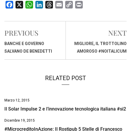
F
X
W
L
T
E
C
P
a
h
i
h
m
o
r
c
a
n
r
a
p
i
e
t
k
e
i
y
n
PREVIOUS
NEXT
b
s
e
a
l
L
t
o
A
d
d
i
BANCHE E GOVERNO
MIGLIORE, IL TROTTOLINO
o
p
I
s
n
SALVANO DE BENEDETTI
AMOROSO #NOITALICUM
k
p
n
k
RELATED POST
Marzo 12, 2015
Il Solar Impulse 2 e l’innovazione tecnologica italiana #si2
Dicembre 19, 2015
#MicrocreditoInAzione: Il Rostipub 5 Stelle di Francesco