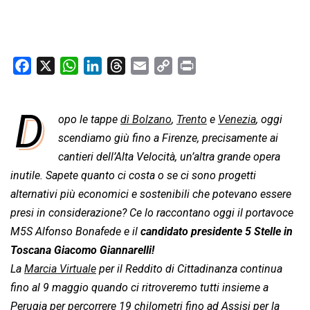
F
X
W
L
T
E
C
P
a
h
i
h
m
o
r
c
a
n
r
a
p
i
D
e
opo le tappe
t
k
di Bolzano
e
i
,
y
Trento
n
e
Venezia
, oggi
b
s
e
a
l
L
t
scendiamo giù fino a Firenze, precisamente ai
o
A
d
d
i
cantieri dell’Alta Velocità, un’altra grande opera
o
p
I
s
n
inutile. Sapete quanto ci costa o se ci sono progetti
k
p
n
k
alternativi più economici e sostenibili che potevano essere
presi in considerazione? Ce lo raccontano oggi il portavoce
M5S Alfonso Bonafede e il
candidato presidente 5 Stelle in
Toscana Giacomo Giannarelli!
La
Marcia Virtuale
per il Reddito di Cittadinanza continua
fino al 9 maggio quando ci ritroveremo tutti insieme a
Perugia per percorrere 19 chilometri fino ad Assisi per la