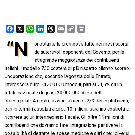
F
X
W
L
T
E
C
P
a
h
i
h
m
o
r
“N
onostante le promesse fatte nei mesi scorsi
c
a
n
r
a
p
i
e
t
da autorevoli esponenti del Governo, per la
k
e
i
y
n
b
s
e
a
l
L
t
stragrande maggioranza dei contribuenti
o
A
d
d
i
italiani il modello 730 costerà di più rispetto allanno scorso.
o
p
I
s
n
Unoperazione che, secondo lAgenzia delle Entrate,
k
p
n
k
interesserà oltre 14.300.000 modelli, pari al 71,5% su un
totale nazionale di quasi 20.000.000 di modelli
precompilati. A nostro avviso, almeno i 2/3 dei contribuenti,
pari in termini assoluti a circa 10 milioni, saranno costretti a
ricorrere ad un intermediario fiscale. Gli oltre 14 milioni di
contribuenti che dovranno fare lintegrazione per avere la
possibilità di detrarre le spese mediche e altri oneri diversi