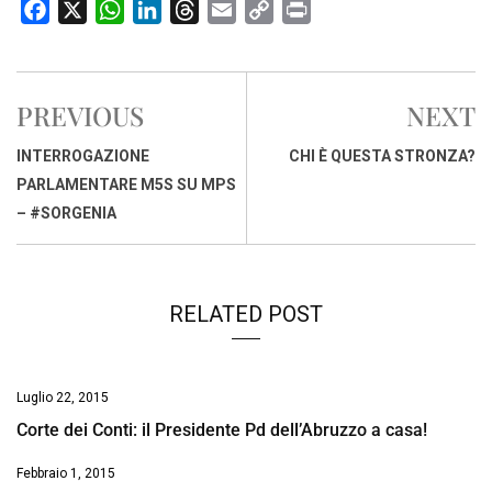
F
X
W
L
T
E
C
P
a
h
i
h
m
o
r
c
a
n
r
a
p
i
e
t
k
e
i
y
n
PREVIOUS
NEXT
b
s
e
a
l
L
t
o
A
d
d
i
INTERROGAZIONE
CHI È QUESTA STRONZA?
o
p
I
s
n
PARLAMENTARE M5S SU MPS
k
p
n
k
– #SORGENIA
RELATED POST
Luglio 22, 2015
Corte dei Conti: il Presidente Pd dell’Abruzzo a casa!
Febbraio 1, 2015