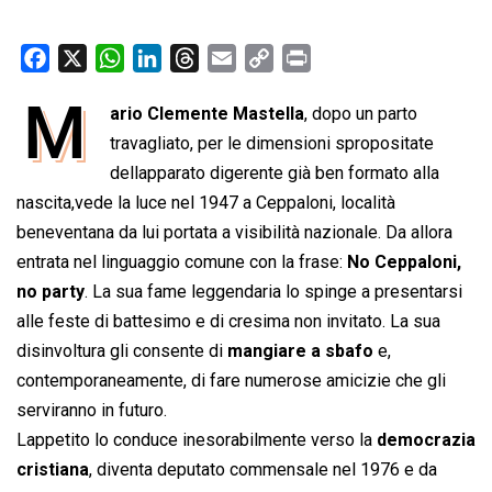
F
X
W
L
T
E
C
P
a
h
i
h
m
o
r
M
ario Clemente Mastella
, dopo un parto
c
a
n
r
a
p
i
e
travagliato, per le dimensioni spropositate
t
k
e
i
y
n
b
s
e
a
l
L
t
dellapparato digerente già ben formato alla
o
A
d
d
i
nascita,vede la luce nel 1947 a Ceppaloni, località
o
p
I
s
n
beneventana da lui portata a visibilità nazionale. Da allora
k
p
n
k
entrata nel linguaggio comune con la frase: 
No Ceppaloni,
no party
. La sua fame leggendaria lo spinge a presentarsi
alle feste di battesimo e di cresima non invitato. La sua
disinvoltura gli consente di
mangiare a sbafo
e,
contemporaneamente, di fare numerose amicizie che gli
serviranno in futuro.
Lappetito lo conduce inesorabilmente verso la
democrazia
cristiana
, diventa deputato commensale nel 1976 e da