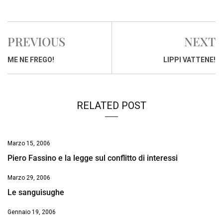
a
h
i
h
m
o
r
c
a
n
r
a
p
i
e
t
k
e
i
y
n
PREVIOUS
NEXT
b
s
e
a
l
L
t
o
A
d
d
i
ME NE FREGO!
LIPPI VATTENE!
o
p
I
s
n
k
p
n
k
RELATED POST
Marzo 15, 2006
Piero Fassino e la legge sul conflitto di interessi
Marzo 29, 2006
Le sanguisughe
Gennaio 19, 2006