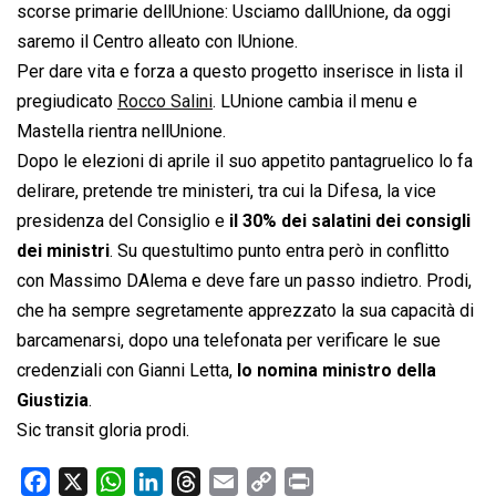
scorse primarie dellUnione: Usciamo dallUnione, da oggi
saremo il Centro alleato con lUnione.
Per dare vita e forza a questo progetto inserisce in lista il
pregiudicato
Rocco Salini
. LUnione cambia il menu e
Mastella rientra nellUnione.
Dopo le elezioni di aprile il suo appetito pantagruelico lo fa
delirare, pretende tre ministeri, tra cui la Difesa, la vice
presidenza del Consiglio e
il 30% dei salatini dei consigli
dei ministri
. Su questultimo punto entra però in conflitto
con Massimo DAlema e deve fare un passo indietro. Prodi,
che ha sempre segretamente apprezzato la sua capacità di
barcamenarsi, dopo una telefonata per verificare le sue
credenziali con Gianni Letta,
lo nomina ministro della
Giustizia
.
Sic transit gloria prodi.
F
X
W
L
T
E
C
P