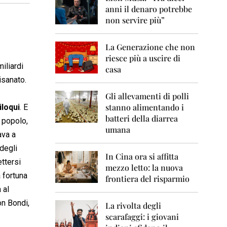
0
anni il denaro potrebbe
6
non servire più”
2
0
La Generazione che non
0
7
riesce più a uscire di
iliardi
casa
2
isanato.
0
0
Gli allevamenti di polli
8
stanno alimentando i
iloqui
. E
batteri della diarrea
l popolo,
2
umana
0
ava a
0
 degli
9
In Cina ora si affitta
ettersi
mezzo letto: la nuova
2
a fortuna
frontiera del risparmio
0
 al
1
0
on Bondi,
La rivolta degli
scarafaggi: i giovani
2