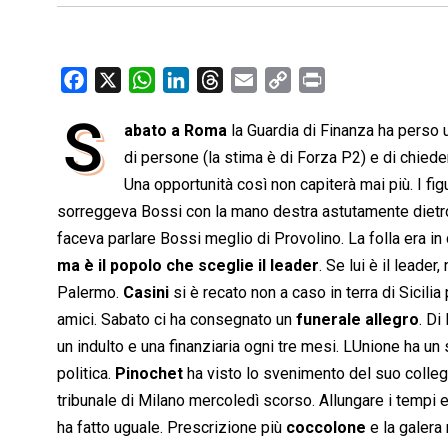
F
X
W
L
T
E
C
P
a
h
i
h
m
o
r
S
abato a Roma
la Guardia di Finanza ha perso u
c
a
n
r
a
p
i
e
di persone (la stima è di Forza P2) e di chieder
t
k
e
i
y
n
b
s
e
a
l
L
t
Una opportunità così non capiterà mai più. I fig
o
A
d
d
i
sorreggeva Bossi con la mano destra astutamente dietr
o
p
I
s
n
faceva parlare Bossi meglio di Provolino. La folla era in d
k
p
n
k
ma è il popolo che sceglie il leader
. Se lui è il lead
Palermo.
Casini
si è recato non a caso in terra di Sicilia
amici. Sabato ci ha consegnato un
funerale allegro
. Di
un indulto e una finanziaria ogni tre mesi. LUnione ha un
politica.
Pinochet
ha visto lo svenimento del suo collega i
tribunale di Milano mercoledì scorso. Allungare i tempi e
ha fatto uguale. Prescrizione più
coccolone
e la galera 