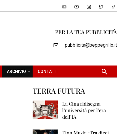
PER LA TUA PUBBLICITÀ
pubblicita@beppegrillo.it
ARCHIVIO
CONTATTI
TERRA FUTURA
2
0
La Cina ridisegna
0
l’università per l’era
5
dell’IA
2
0
Elon Musk: “Tra dieci