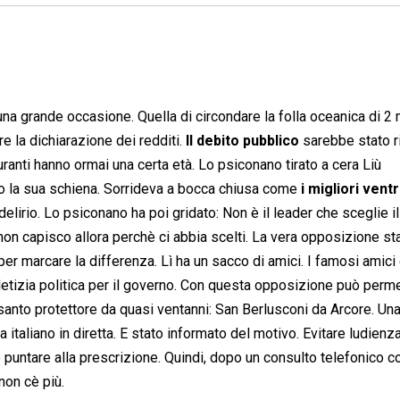
na grande occasione. Quella di circondare la folla oceanica di 2 m
e la dichiarazione dei redditi.
Il debito pubblico
sarebbe stato r
uranti hanno ormai una certa età. Lo psiconano tirato a cera Liù
o la sua schiena. Sorrideva a bocca chiusa come
i migliori ventr
elirio. Lo psiconano ha poi gridato: Non è il leader che sceglie i
er, non capisco allora perchè ci abbia scelti. La vera opposizione st
 per marcare la differenza. Lì ha un sacco di amici. I famosi amici
 letizia politica per il governo. Con questa opposizione può perm
 santo protettore da quasi ventanni: San Berlusconi da Arcore. Un
taliano in diretta. E stato informato del motivo. Evitare ludienza
 puntare alla prescrizione. Quindi, dopo un consulto telefonico c
non cè più.