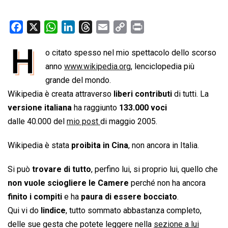
F
X
W
L
T
E
C
P
a
h
i
h
m
o
r
H
o citato spesso nel mio spettacolo dello scorso
c
a
n
r
a
p
i
e
anno
t
www.wikipedia.org
k
e
i
y
, lenciclopedia più
n
b
s
e
a
l
L
t
grande del mondo.
o
A
d
d
i
Wikipedia è creata attraverso
liberi contributi
di tutti. La
o
p
I
s
n
versione italiana
ha raggiunto
133.000 voci
k
p
n
k
dalle 40.000 del
mio post
di maggio 2005.
Wikipedia è stata
proibita in Cina
, non ancora in Italia.
Si può
trovare di tutto
, perfino lui, si proprio lui, quello che
non vuole sciogliere le Camere
perché non ha ancora
finito i compiti
e ha
paura di essere bocciato
.
Qui vi do
lindice
, tutto sommato abbastanza completo,
delle sue gesta che potete leggere nella
sezione a lui