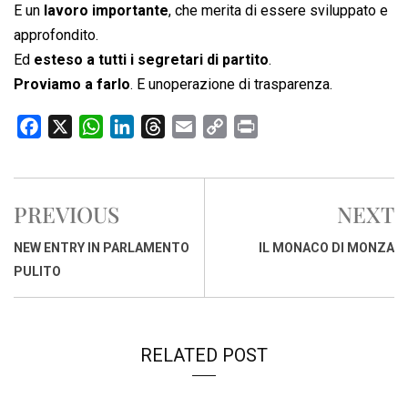
E un
lavoro importante
, che merita di essere sviluppato e
approfondito.
Ed
esteso a tutti i segretari di partito
.
Proviamo a farlo
. E unoperazione di trasparenza.
F
X
W
L
T
E
C
P
a
h
i
h
m
o
r
c
a
n
r
a
p
i
e
t
k
e
i
y
n
PREVIOUS
NEXT
b
s
e
a
l
L
t
o
A
d
d
i
NEW ENTRY IN PARLAMENTO
IL MONACO DI MONZA
o
p
I
s
n
PULITO
k
p
n
k
RELATED POST