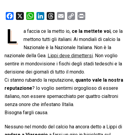
F
X
W
L
T
E
C
P
a
h
i
h
m
o
r
L
a faccia ce la metto io,
ce la mettete voi
, ce la
c
a
n
r
a
p
i
e
mettono tutti gli italiani. Ai mondiali di calcio la
t
k
e
i
y
n
b
s
e
a
l
L
t
Nazionale è la Nazionale Italiana. Non è la
o
A
d
d
i
nazionale della Gea.
Lippi deve dimettersi
. Non voglio
o
p
I
s
n
sentire in mondovisione i fischi degli stadi tedeschi e la
k
p
n
k
derisione dei giornali di tutto il mondo.
Ci stanno rubando la reputazione,
quanto vale la nostra
reputazione
? Io voglio sentirmi orgoglioso di essere
italiano, non essere spernacchiato per quattro cialtroni
senza onore che infestano lItalia.
Bisogna fargli causa.
Nessuno nel mondo del calcio ha ancora detto a Lippi di
andare a Viareggio
a farsi un giro in bicicletta sul