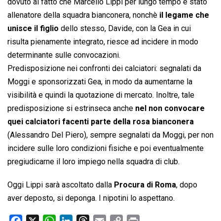
dovuto al fatto che Marcello Lippi per lungo tempo è stato
allenatore della squadra bianconera, nonchè
il legame che
unisce il figlio
dello stesso, Davide, con la Gea in cui
risulta pienamente integrato, riesce ad incidere in modo
determinante sulle convocazioni.
Predisposizione nei confronti dei calciatori: segnalati da
Moggi e sponsorizzati Gea, in modo da aumentarne la
visibilità e quindi la quotazione di mercato. Inoltre, tale
predisposizione si estrinseca anche
nel non convocare
quei calciatori facenti parte della rosa bianconera
(Alessandro Del Piero), sempre segnalati da Moggi, per non
incidere sulle loro condizioni fisiche e poi eventualmente
pregiudicarne il loro impiego nella squadra di club.
Oggi Lippi sarà ascoltato dalla
Procura di Roma
, dopo
aver deposto, si deponga. I nipotini lo aspettano.
F
X
W
L
T
E
C
P