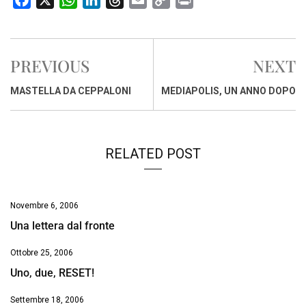
a
h
i
h
m
o
r
c
a
n
r
a
p
i
e
t
k
e
i
y
n
PREVIOUS
NEXT
b
s
e
a
l
L
t
o
A
d
d
i
MASTELLA DA CEPPALONI
MEDIAPOLIS, UN ANNO DOPO
o
p
I
s
n
k
p
n
k
RELATED POST
Novembre 6, 2006
Una lettera dal fronte
Ottobre 25, 2006
Uno, due, RESET!
Settembre 18, 2006