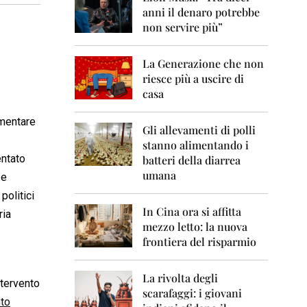
0
anni il denaro potrebbe
6
non servire più”
2
0
La Generazione che non
0
7
riesce più a uscire di
casa
2
0
mmentare
0
Gli allevamenti di polli
8
stanno alimentando i
entato
batteri della diarrea
2
umana
 e
0
0
politici
9
In Cina ora si affitta
ria
mezzo letto: la nuova
2
frontiera del risparmio
0
1
0
La rivolta degli
ntervento
scarafaggi: i giovani
2
to