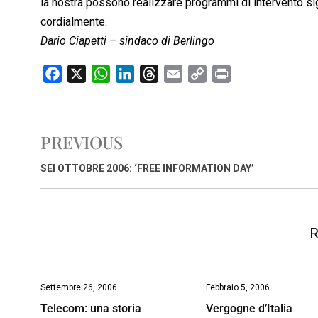
la nostra possono realizzare programmi di intervento sign
cordialmente.
Dario Ciapetti – sindaco di Berlingo
F
X
W
L
T
E
C
P
a
h
i
h
m
o
r
c
a
n
r
a
p
i
e
t
k
e
i
y
n
PREVIOUS
b
s
e
a
l
L
t
o
A
d
d
i
SEI OTTOBRE 2006: ‘FREE INFORMATION DAY’
o
p
I
s
n
k
p
n
k
R
Settembre 26, 2006
Febbraio 5, 2006
Telecom: una storia
Vergogne d’Italia