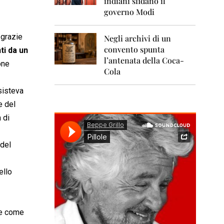
indiani sfidano il
0
1
governo Modi
1
 grazie
Negli archivi di un
2
0
convento spunta
ti da un
1
l’antenata della Coca-
one
2
Cola
2
sisteva
0
1
e del
3
 di
2
0
 del
1
4
ello
2
0
1
5
le come
2