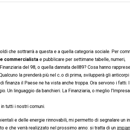
soldi che sottrarrà a questa e a quella categoria sociale. Per co
re commercialista
e pubblicare per settimane tabelle, numeri,
la Finanziaria del 98, o quella dannata dell89? Cosa hanno rappres
Qualcuno la prenderà più nel c..o di prima, svilupperà gli anticorpi
di finanza il Paese ne ha vista anche troppa. Ora servono i fatti. I 
gio. Un linguaggio da banchieri. La Finanziaria, o meglio l’Impresa
in tutti i nostri comuni.
ientali e delle energie rinnovabili, mi permetto di segnalare un i
 e che verrà realizzato nel prossimo anno: si tratta di un
impian