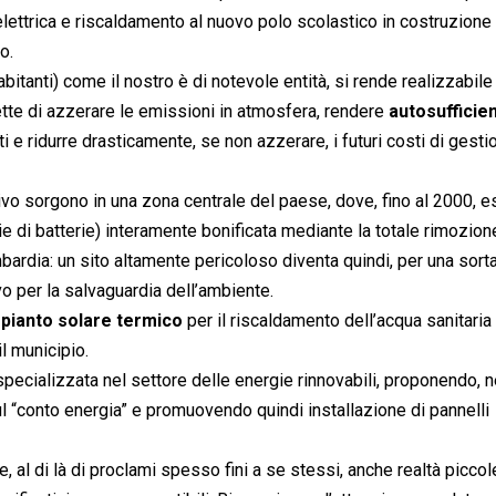
elettrica e riscaldamento al nuovo polo scolastico in costruzione
o.
itanti) come il nostro è di notevole entità, si rende realizzabile
ette di azzerare le emissioni in atmosfera, rendere
autosufficien
ati e ridurre drasticamente, se non azzerare, i futuri costi di gesti
tivo sorgono in una zona centrale del paese, dove, fino al 2000, e
rie di batterie) interamente bonificata mediante la totale rimozion
bardia: un sito altamente pericoloso diventa quindi, per una sorta
o per la salvaguardia dell’ambiente.
mpianto solare termico
per il riscaldamento dell’acqua sanitaria
il municipio.
pecializzata nel settore delle energie rinnovabili, proponendo, n
ul “conto energia” e promuovendo quindi installazione di pannelli
 al di là di proclami spesso fini a se stessi, anche realtà picco