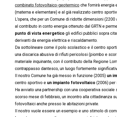
combinato fotovoltaico-geotermico
che fornirà energia 
(materna e elementare) e al già realizzato centro sportiv
L’opera, che per un Comune di ridotte dimensioni (2200 ab
al contributo in conto energia ottenuto dal GRTN e perm
punto di vista energetico
gli edifici pubblici sopra cit
derivanti da energia elettrica e riscaldamento.
Da sottolineare come il polo scolastico e il centro spor
una discarica abusiva di rifiuti pericolosi (piombo e sco
materiale inquinante, con il contributo della Regione Lom
contrappasso dantesco, un luogo fortemente significativ
Il nostro Comune ha già messo in funzione (2005)
un i
centro sportivo e
un impianto fotovoltaico
(2006) per 
Ha avviato una partnership con una cooperativa sociale s
scorso mese di febbraio, un incontro alla cittadinanza s
fotovoltaici anche presso le abitazioni private.
Il nostro vuole essere un esempio e uno stimolo di come,