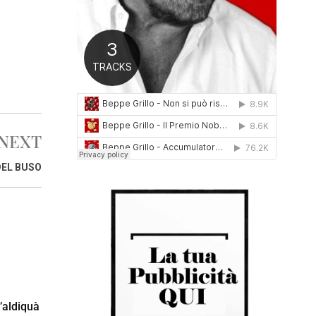
0
1
6
NEXT
DEL BUSO
l’aldiquà