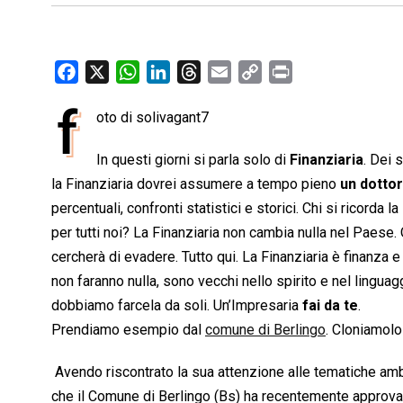
F
X
W
L
T
E
C
P
a
h
i
h
m
o
r
f
oto di solivagant7
c
a
n
r
a
p
i
e
t
k
e
i
y
n
In questi giorni si parla solo di
Finanziaria
. Dei 
b
s
e
a
l
L
t
la Finanziaria dovrei assumere a tempo pieno
un dotto
o
A
d
d
i
percentuali, confronti statistici e storici. Chi si ricorda 
o
p
I
s
n
per tutti noi? La Finanziaria non cambia nulla nel Paese. 
k
p
n
k
cercherà di evadere. Tutto qui. La Finanziaria è finanza e 
non faranno nulla, sono vecchi nello spirito e nel linguag
dobbiamo farcela da soli. Un’Impresaria
fai da te
.
Prendiamo esempio dal
comune di Berlingo
. Cloniamolo 
 Avendo riscontrato la sua attenzione alle tematiche amb
che il Comune di Berlingo (Bs) ha recentemente approvato