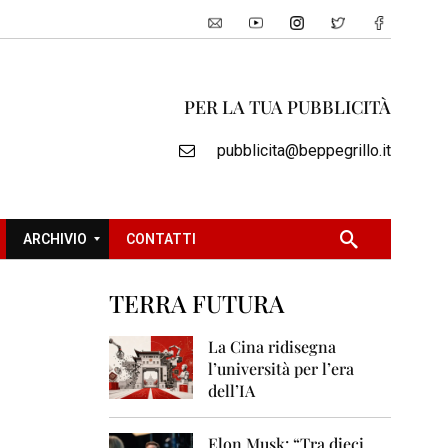
PER LA TUA PUBBLICITÀ
pubblicita@beppegrillo.it
ARCHIVIO
CONTATTI
TERRA FUTURA
2
0
La Cina ridisegna
0
l’università per l’era
5
dell’IA
2
0
Elon Musk: “Tra dieci