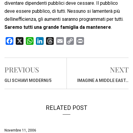
diventare dipendenti pubblici deve cessare. Il pubblico
deve essere pubblico, di tutti. Nessuno si lamenterà più
dellinefficienza, gli aumenti saranno programmati per tutti.
Saremo tutti una grande famiglia da mantenere
.
F
X
W
L
T
E
C
P
a
h
i
h
m
o
r
c
a
n
r
a
p
i
e
t
k
e
i
y
n
PREVIOUS
NEXT
b
s
e
a
l
L
t
o
A
d
d
i
GLI SCHIAVI MODERNI/5
IMAGINE A MIDDLE EAST…
o
p
I
s
n
k
p
n
k
RELATED POST
Novembre 11, 2006