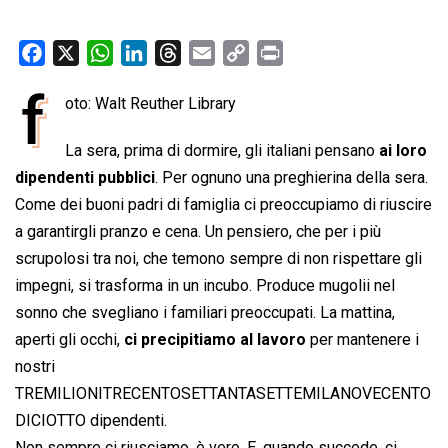
F
X
W
L
T
E
C
P
a
h
i
h
m
o
r
f
oto: Walt Reuther Library
c
a
n
r
a
p
i
e
t
k
e
i
y
n
La sera, prima di dormire, gli italiani pensano
ai loro
b
s
e
a
l
L
t
dipendenti pubblici
. Per ognuno una preghierina della sera.
o
A
d
d
i
Come dei buoni padri di famiglia ci preoccupiamo di riuscire
o
p
I
s
n
a garantirgli pranzo e cena. Un pensiero, che per i più
k
p
n
k
scrupolosi tra noi, che temono sempre di non rispettare gli
impegni, si trasforma in un incubo. Produce mugolii nel
sonno che svegliano i familiari preoccupati. La mattina,
aperti gli occhi,
ci precipitiamo al lavoro
per mantenere i
nostri
TREMILIONITRECENTOSETTANTASETTEMILANOVECENTO
DICIOTTO dipendenti.
Non sempre ci riusciamo, è vero. E, quando succede, ci