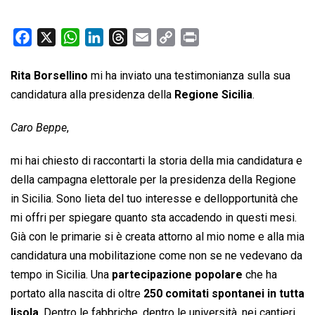
F
X
W
L
T
E
C
P
a
h
i
h
m
o
r
c
a
n
r
a
p
i
Rita Borsellino
mi ha inviato una testimonianza sulla sua
e
t
k
e
i
y
n
candidatura alla presidenza della
Regione Sicilia
.
b
s
e
a
l
L
t
Caro Beppe
,
o
A
d
d
i
o
p
I
s
n
mi hai chiesto di raccontarti la storia della mia candidatura e
k
p
n
k
della campagna elettorale per la presidenza della Regione
in Sicilia. Sono lieta del tuo interesse e dellopportunità che
mi offri per spiegare quanto sta accadendo in questi mesi.
Già con le primarie si è creata attorno al mio nome e alla mia
candidatura una mobilitazione come non se ne vedevano da
tempo in Sicilia. Una
partecipazione popolare
che ha
portato alla nascita di oltre
250 comitati spontanei in tutta
lisola
. Dentro le fabbriche, dentro le università, nei cantieri