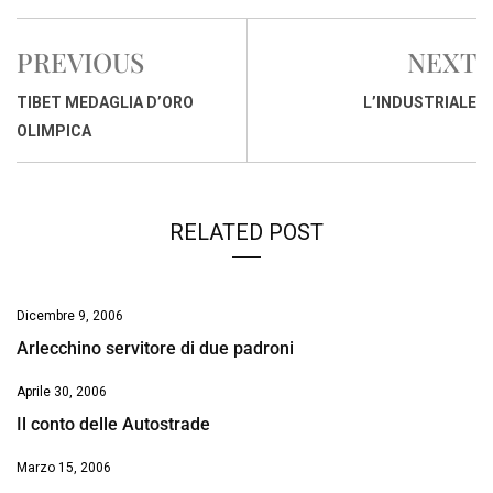
c
a
n
r
a
p
i
e
t
k
e
i
y
n
PREVIOUS
NEXT
b
s
e
a
l
L
t
o
A
d
d
i
TIBET MEDAGLIA D’ORO
L’INDUSTRIALE
o
p
I
s
n
OLIMPICA
k
p
n
k
RELATED POST
Dicembre 9, 2006
Arlecchino servitore di due padroni
Aprile 30, 2006
Il conto delle Autostrade
Marzo 15, 2006