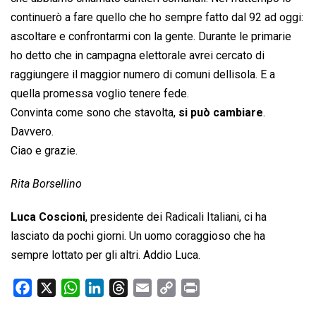
continuerò a fare quello che ho sempre fatto dal 92 ad oggi:
ascoltare e confrontarmi con la gente. Durante le primarie
ho detto che in campagna elettorale avrei cercato di
raggiungere il maggior numero di comuni dellisola. E a
quella promessa voglio tenere fede.
Convinta come sono che stavolta,
si può cambiare
.
Davvero.
Ciao e grazie.
Rita Borsellino
Luca Coscioni
, presidente dei Radicali Italiani, ci ha
lasciato da pochi giorni. Un uomo coraggioso che ha
sempre lottato per gli altri. Addio Luca.
F
X
W
L
T
E
C
P
a
h
i
h
m
o
r