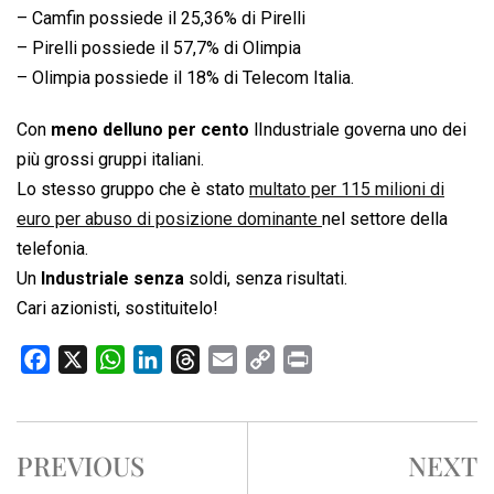
– Camfin possiede il 25,36% di Pirelli
– Pirelli possiede il 57,7% di Olimpia
– Olimpia possiede il 18% di Telecom Italia.
Con
meno delluno per cento
lIndustriale governa uno dei
più grossi gruppi italiani.
Lo stesso gruppo che è stato
multato per 115 milioni di
euro per abuso di posizione dominante
nel settore della
telefonia.
Un
Industriale senza
soldi, senza risultati.
Cari azionisti, sostituitelo!
F
X
W
L
T
E
C
P
a
h
i
h
m
o
r
c
a
n
r
a
p
i
e
t
k
e
i
y
n
PREVIOUS
NEXT
b
s
e
a
l
L
t