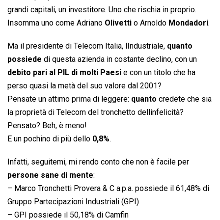
grandi capitali, un investitore. Uno che rischia in proprio.
Insomma uno come Adriano
Olivetti
o Arnoldo
Mondadori
.
Ma il presidente di Telecom Italia, lIndustriale,
quanto
possiede
di questa azienda in costante declino, con un
debito pari al PIL di molti Paesi
e con un titolo che ha
perso quasi la metà del suo valore dal 2001?
Pensate un attimo prima di leggere:
quanto
credete che sia
la proprietà di Telecom del tronchetto dellinfelicità?
Pensato? Beh, è meno!
E un pochino di più dello
0,8%
.
Infatti, seguitemi, mi rendo conto che non è facile per
persone sane di mente
:
– Marco Tronchetti Provera & C a.p.a. possiede il 61,48% di
Gruppo Partecipazioni Industriali (GPI)
– GPI possiede il 50,18% di Camfin