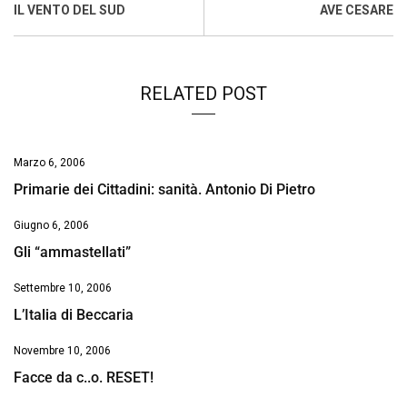
o
A
d
d
i
IL VENTO DEL SUD
AVE CESARE
o
p
I
s
n
k
p
n
k
RELATED POST
Marzo 6, 2006
Primarie dei Cittadini: sanità. Antonio Di Pietro
Giugno 6, 2006
Gli “ammastellati”
Settembre 10, 2006
L’Italia di Beccaria
Novembre 10, 2006
Facce da c..o. RESET!