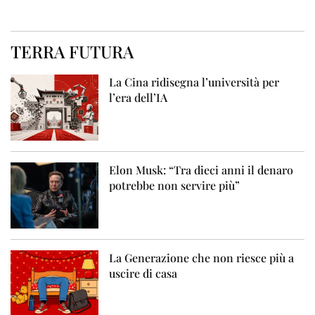
TERRA FUTURA
La Cina ridisegna l’università per
l’era dell’IA
Elon Musk: “Tra dieci anni il denaro
potrebbe non servire più”
La Generazione che non riesce più a
uscire di casa