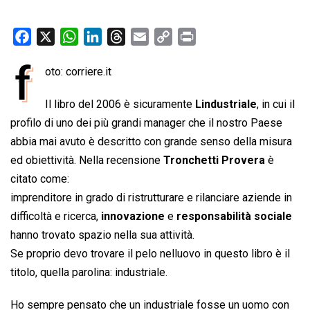
F
X
W
L
T
E
C
P
a
h
i
h
m
o
r
f
oto: corriere.it
c
a
n
r
a
p
i
e
t
k
e
i
y
n
Il libro del 2006 è sicuramente 
Lindustriale
, in cui il
b
s
e
a
l
L
t
profilo di uno dei più grandi manager che il nostro Paese
o
A
d
d
i
abbia mai avuto è descritto con grande senso della misura
o
p
I
s
n
ed obiettività. Nella recensione
Tronchetti Provera
è
k
p
n
k
citato come:
imprenditore in grado di ristrutturare e rilanciare aziende in
difficoltà e ricerca,
innovazione
e
responsabilità sociale
hanno trovato spazio nella sua attività.
Se proprio devo trovare il pelo nelluovo in questo libro è il
titolo, quella parolina: industriale.
Ho sempre pensato che un industriale fosse un uomo con