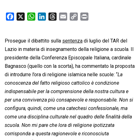
F
X
W
L
T
E
C
P
a
h
i
h
m
o
r
c
a
n
r
a
p
i
Prosegue il dibattito sulla
e
t
k
e
sentenza
i
y
di luglio del TAR del
n
b
s
e
a
l
L
t
Lazio in materia di insegnamento della religione a scuola. Il
o
A
d
d
i
presidente della Conferenza Episcopale Italiana, cardinale
o
p
I
s
n
Bagnasco (quello con la scorta), ha commentato la proposta
k
p
n
k
di introdurre l’ora di religione islamica nelle scuole: “
La
conoscenza del fatto religioso cattolico è condizione
indispensabile per la comprensione della nostra cultura e
per una convivenza più consapevole e responsabile. Non si
configura, quindi, come una catechesi confessionale, ma
come una disciplina culturale nel quadro delle finalità della
scuola. Non mi pare che lora di religione ipotizzata
corrisponda a questa ragionevole e riconosciuta