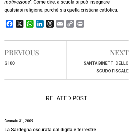
motivazione
“. Come dire, a scuola si può insegnare
qualsiasi religione, purché sia quella cristiana cattolica.
F
X
W
L
T
E
C
P
a
h
i
h
m
o
r
c
a
n
r
a
p
i
e
t
k
e
i
y
n
PREVIOUS
NEXT
b
s
e
a
l
L
t
o
A
d
d
i
G100
SANTA BINETTI DELLO
o
p
I
s
n
SCUDO FISCALE
k
p
n
k
RELATED POST
Gennaio 31, 2009
La Sardegna oscurata dal digitale terrestre