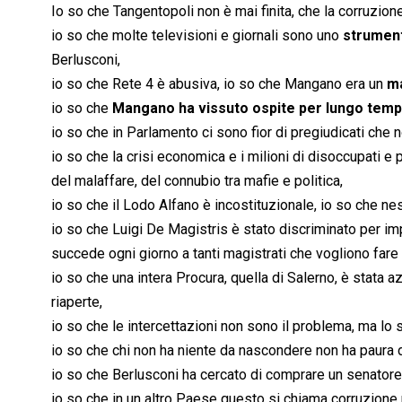
Io so che Tangentopoli non è mai finita, che la corruzione 
io so che molte televisioni e giornali sono uno
strumen
Berlusconi,
io so che Rete 4 è abusiva, io so che Mangano era un
m
io so che
Mangano ha vissuto ospite per lungo temp
io so che in Parlamento ci sono fior di pregiudicati che n
io so che la crisi economica e i milioni di disoccupati e p
del malaffare, del connubio tra mafie e politica,
io so che il Lodo Alfano è incostituzionale, io so che nes
io so che Luigi De Magistris è stato discriminato per i
succede ogni giorno a tanti magistrati che vogliono fare 
io so che una intera Procura, quella di Salerno, è stata 
riaperte,
io so che le intercettazioni non sono il problema, ma lo
io so che chi non ha niente da nascondere non ha paura d
io so che Berlusconi ha cercato di comprare un senatore e
io so che in un altro Paese questo si chiama corruzione p