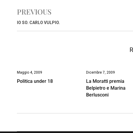
e
t
k
e
i
y
n
PREVIOUS
b
s
e
a
l
L
t
o
A
d
d
i
IO SO. CARLO VULPIO.
o
p
I
s
n
k
p
n
k
R
Maggio 4, 2009
Dicembre 7, 2009
Politica under 18
La Moratti premia
Belpietro e Marina
Berlusconi