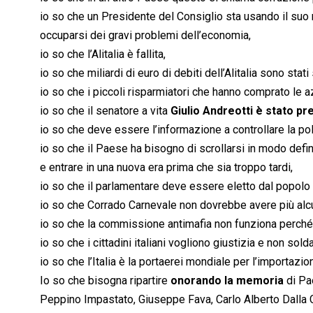
io so che un Presidente del Consiglio sta usando il suo 
occuparsi dei gravi problemi dell’economia,
io so che l’Alitalia è fallita,
io so che miliardi di euro di debiti dell’Alitalia sono stati s
io so che i piccoli risparmiatori che hanno comprato le az
io so che il senatore a vita
Giulio Andreotti è stato pr
io so che deve essere l’informazione a controllare la poli
io so che il Paese ha bisogno di scrollarsi in modo defi
e entrare in una nuova era prima che sia troppo tardi,
io so che il parlamentare deve essere eletto dal popolo e
io so che Corrado Carnevale non dovrebbe avere più alcun
io so che la commissione antimafia non funziona perché i
io so che i cittadini italiani vogliono giustizia e non solda
io so che l’Italia è la portaerei mondiale per l’importazio
Io so che bisogna ripartire
onorando la memoria
di Pao
Peppino Impastato, Giuseppe Fava, Carlo Alberto Dalla Chi