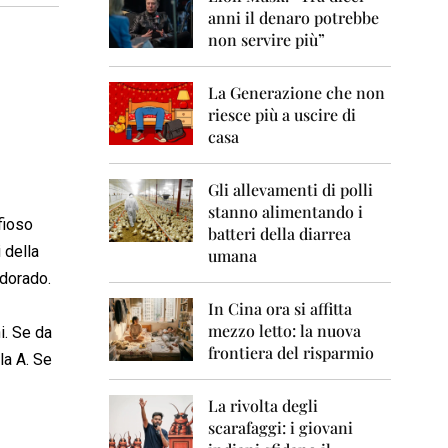
0
anni il denaro potrebbe
6
non servire più”
2
0
La Generazione che non
0
7
riesce più a uscire di
casa
2
0
0
Gli allevamenti di polli
8
stanno alimentando i
afioso
batteri della diarrea
2
 della
umana
0
ldorado.
0
9
In Cina ora si affitta
mezzo letto: la nuova
i. Se da
2
frontiera del risparmio
0
la A. Se
1
0
La rivolta degli
scarafaggi: i giovani
2