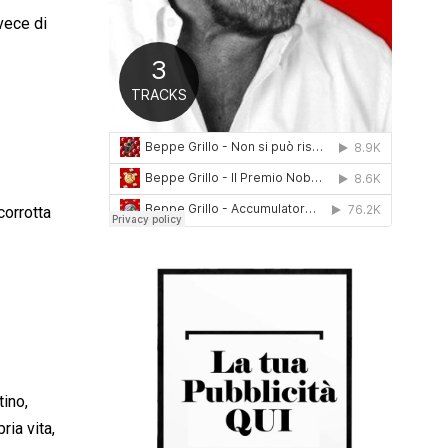
0
vece di
1
6
corrotta
tino,
ria vita,