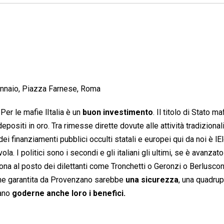
gennaio, Piazza Farnese, Roma
er le mafie lItalia è un
buon investimento
. Il titolo di Stato m
epositi in oro. Tra rimesse dirette dovute alle attività tradizionali
ei finanziamenti pubblici occulti statali e europei qui da noi è lE
vola. I politici sono i secondi e gli italiani gli ultimi, se è avanzato
na al posto dei dilettanti come Tronchetti o Geronzi o Berluscon
zione garantita da Provenzano sarebbe
una sicurezza
, una quadrup
sano
goderne anche loro i benefici.