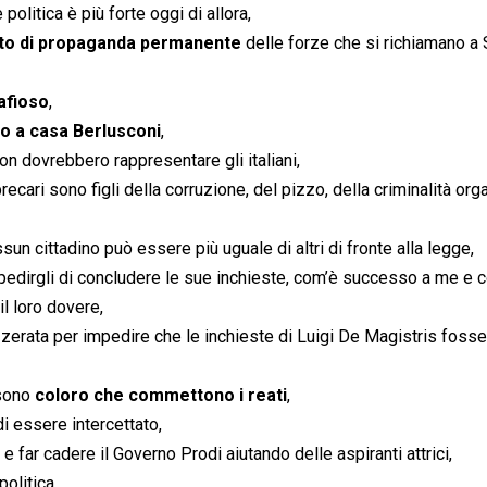
politica è più forte oggi di allora,
to di propaganda permanente
delle forze che si richiamano a 
afioso
,
o a casa Berlusconi
,
on dovrebbero rappresentare gli italiani,
recari sono figli della corruzione, del pizzo, della criminalità org
sun cittadino può essere più uguale di altri di fronte alla legge,
mpedirgli di concludere le sue inchieste, com’è successo a me e 
il loro dovere,
azzerata per impedire che le inchieste di Luigi De Magistris foss
 sono
coloro che commettono i reati
,
i essere intercettato,
 far cadere il Governo Prodi aiutando delle aspiranti attrici,
olitica,