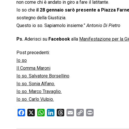
non come chi è andato in giro a fare il latitante.
Io so che
il 28 gennaio sarò presente a Piazza Farnes
sostegno della Giustizia.
Questo io so. Sapiamolo insieme.”
Antonio Di Pietro
Ps.
Aderisci su
Facebook
alla
Manifestazione per la Gi
Post precedenti:
Io so
Il Comma Maroni
Io so. Salvatore Borsellino
Io so. Sonia Alfano.
Io so. Marco Travaglio.
Io so. Carlo Vulpio.
F
X
W
L
T
E
C
P
a
h
i
h
m
o
r
c
a
n
r
a
p
i