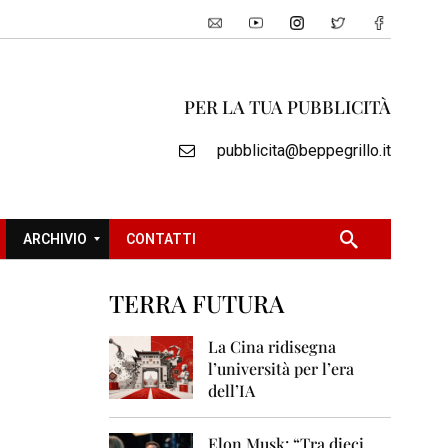
PER LA TUA PUBBLICITÀ
pubblicita@beppegrillo.it
ARCHIVIO
CONTATTI
TERRA FUTURA
2
0
La Cina ridisegna
0
l’università per l’era
5
dell’IA
2
0
Elon Musk: “Tra dieci