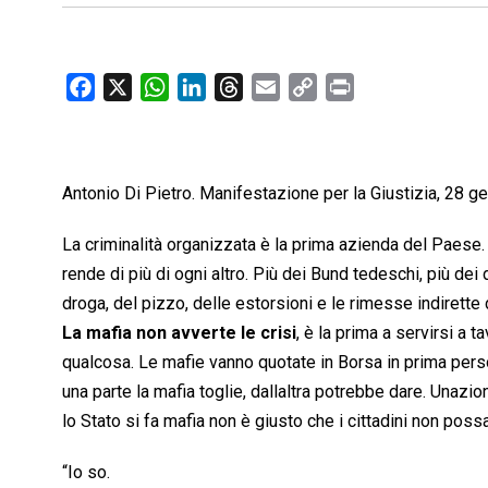
F
X
W
L
T
E
C
P
a
h
i
h
m
o
r
c
a
n
r
a
p
i
e
t
k
e
i
y
n
Antonio Di Pietro. Manifestazione per la Giustizia, 28 
b
s
e
a
l
L
t
o
A
d
d
i
La criminalità organizzata è la prima azienda del Paese. P
o
p
I
s
n
rende di più di ogni altro. Più dei Bund tedeschi, più dei d
k
p
n
k
droga, del pizzo, delle estorsioni e le rimesse indirette d
La mafia non avverte le crisi
, è la prima a servirsi a ta
qualcosa. Le mafie vanno quotate in Borsa in prima perso
una parte la mafia toglie, dallaltra potrebbe dare. Una
lo Stato si fa mafia non è giusto che i cittadini non pos
“Io so.