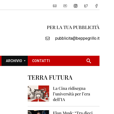
PER LA TUA PUBBLICITÀ
pubblicita@beppegrillo.it
ARCHIVIO
CONTATTI
TERRA FUTURA
2
0
La Cina ridisegna
0
l’università per l’era
5
dell’IA
2
0
Elon Musk: “Tra dieci