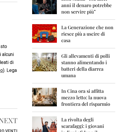
0
anni il denaro potrebbe
6
non servire più”
2
0
La Generazione che non
0
7
riesce più a uscire di
casa
2
osto
0
i alcuni
0
Gli allevamenti di polli
8
stanno alimentando i
leati di
batteri della diarrea
eo
). Lega
2
umana
0
0
9
In Cina ora si affitta
mezzo letto: la nuova
2
frontiera del risparmio
0
1
0
NEXT
La rivolta degli
scarafaggi: i giovani
2
O VENTI