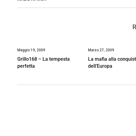
o
p
I
s
n
k
p
n
k
R
Maggio 19, 2009
Marzo 27, 2009
Grillo168 – La tempesta
La mafia alla conquis
perfetta
dell’Europa