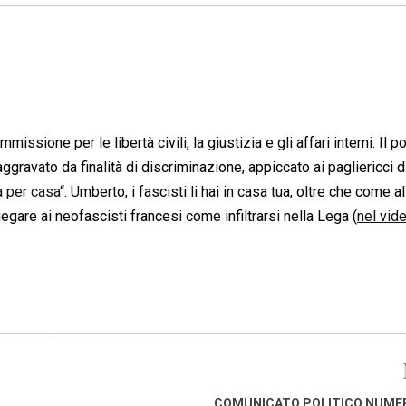
ione per le libertà civili, la giustizia e gli affari interni. Il p
aggravato da finalità di discriminazione, appiccato ai pagliericci d
a per casa
“. Umberto, i fascisti li hai in casa tua, oltre che come al
egare ai neofascisti francesi come infiltrarsi nella Lega (
nel vid
COMUNICATO POLITICO NUMER