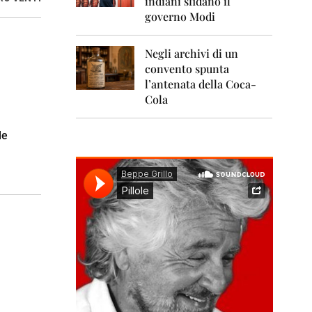
indiani sfidano il
0
1
governo Modi
1
Negli archivi di un
2
0
convento spunta
1
l’antenata della Coca-
2
Cola
2
0
le
1
3
2
0
1
4
2
0
1
5
2