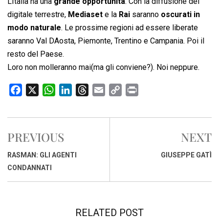
LItalia ha una
grande opportunità
. Con la diffusione del
digitale terrestre,
Mediaset
e la
Rai
saranno
oscurati in
modo naturale
. Le prossime regioni ad essere liberate
saranno Val DAosta, Piemonte, Trentino e Campania. Poi il
resto del Paese.
Loro non molleranno mai(ma gli conviene?). Noi neppure.
F
X
W
L
T
E
C
P
a
h
i
h
m
o
r
c
a
n
r
a
p
i
e
t
k
e
i
y
n
PREVIOUS
NEXT
b
s
e
a
l
L
t
o
A
d
d
i
RASMAN: GLI AGENTI
GIUSEPPE GATÌ
o
p
I
s
n
CONDANNATI
k
p
n
k
RELATED POST