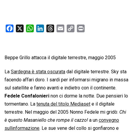
F
X
W
L
T
E
C
P
a
h
i
h
m
o
r
c
a
n
r
a
p
i
e
t
k
e
i
y
n
Beppe Grillo attacca il digitale terrestre, maggio 2005
b
s
e
a
l
L
t
o
A
d
d
i
La
Sardegna è stata oscurata
dal digitale terrestre. Sky sta
o
p
I
s
n
facendo affari doro. I sardi per informarsi migrano in massa
k
p
n
k
sul satellite e fanno avanti e indietro con il continente.
Fedele Confalonieri
non ci dorme la notte. Due pensieri lo
tormentano. La
tenuta del titolo Mediaset
e il digitale
terrestre. Nel maggio del 2005 Nonno Fedele mi gridò: 
Chi
è questo Masaniello che rompe il cazzo!
 a un
convegno
sullinformazione
. Le sue vene del collo si gonfiarono e