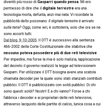
diventò più rosso di
Gasparri quando pensa
. Mi ero
permesso di dire che il
digitale terrestre
era una
tecnologia morta, defunta, anzi mai nata. Vi ricordate la
pubblicità dello psiconano: 
Il digitale terrestre è arrivato
sulla terra
? Oggi, come ieri, è sottoterra, solo che ora se ne
sono accorti tutti.
Dal blog, 9-10-2005
: Il DTT è successivo alla sentenza
466-2002 della Corte Costituzionale che stabiliva che
nessuno poteva possedere più di due reti televisive
.
Per impedire, ma forse la mia è solo malizia, lapplicazione
del decreto il governo realizzò la legge ad televisionem
Gasparri. Per utilizzare il DTT bisogna avere una scatola
chiamata decoder per la quale sono stati stanziati contributi
pubblici. Il DTT è pubblicizzato con soldi pubblici. Di chi
sono questi soldi? Nostri! E a chi vanno? Forse a chi
fabbrica i decoder e ai proprietari delle reti televisive,
attraverso lacquisto delle partite di calcio, lunica cosa a cui