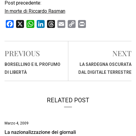
Post precedente:
In morte di Riccardo Rasman
F
X
W
L
T
E
C
P
a
h
i
h
m
o
r
c
a
n
r
a
p
i
e
t
k
e
i
y
n
PREVIOUS
NEXT
b
s
e
a
l
L
t
o
A
d
d
i
BORSELLINO E IL PROFUMO
LA SARDEGNA OSCURATA
o
p
I
s
n
DI LIBERTÀ
DAL DIGITALE TERRESTRE
k
p
n
k
RELATED POST
Marzo 4, 2009
La nazionalizzazione dei giornali