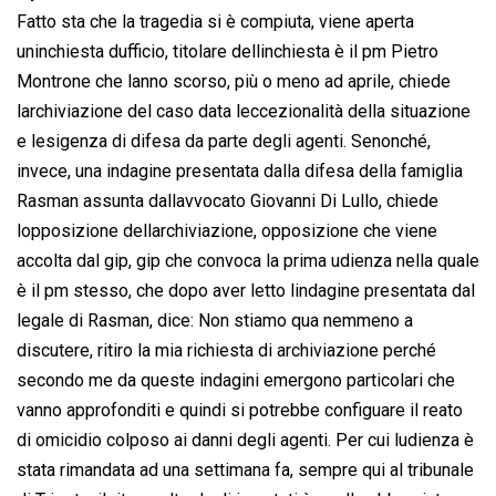
Fatto sta che la tragedia si è compiuta, viene aperta
uninchiesta dufficio, titolare dellinchiesta è il pm Pietro
Montrone che lanno scorso, più o meno ad aprile, chiede
larchiviazione del caso data leccezionalità della situazione
e lesigenza di difesa da parte degli agenti. Senonché,
invece, una indagine presentata dalla difesa della famiglia
Rasman assunta dallavvocato Giovanni Di Lullo, chiede
lopposizione dellarchiviazione, opposizione che viene
accolta dal gip, gip che convoca la prima udienza nella quale
è il pm stesso, che dopo aver letto lindagine presentata dal
legale di Rasman, dice: Non stiamo qua nemmeno a
discutere, ritiro la mia richiesta di archiviazione perché
secondo me da queste indagini emergono particolari che
vanno approfonditi e quindi si potrebbe configuare il reato
di omicidio colposo ai danni degli agenti. Per cui ludienza è
stata rimandata ad una settimana fa, sempre qui al tribunale