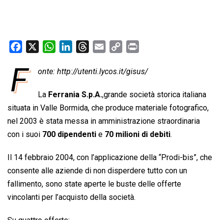
F
X
W
L
T
E
C
P
a
h
i
h
m
o
r
F
onte: http://utenti.lycos.it/gisus/
c
a
n
r
a
p
i
e
t
k
e
i
y
n
La
Ferrania S.p.A.
,grande società storica italiana
b
s
e
a
l
L
t
situata in Valle Bormida, che produce materiale fotografico,
o
A
d
d
i
nel 2003 è stata messa in amministrazione straordinaria
o
p
I
s
n
con i suoi
700 dipendenti
e
70 milioni di debiti
.
k
p
n
k
Il 14 febbraio 2004, con l’applicazione della “Prodi-bis”, che
consente alle aziende di non disperdere tutto con un
fallimento, sono state aperte le buste delle offerte
vincolanti per l’acquisto della società.