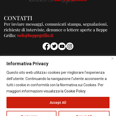
CONTATTI
Per inviare messaggi, comunicati stampa, segnalazioni,
richieste di interviste, denunce o lettere aperte a Beppe
Grillo:
web@beppegrillo.it
PUBBLICITA'
Informativa Privacy
Per la tua pubblicità su questo Blog:
Questo sito web utilizza i cookies per migliorare l'esperienza
pubblicita@beppegrillo.it
dell'utente. Continuando la navigazione l'utente acconsente a
tutti i cookie in conformità con la Normativa sui Cookies. Per
HOMEPAGE
COOKIE POLICY
PRIVACY POLICY
CONTATTI
maggiori informazioni visualizza la
Cookie Policy
Accept All
© Copyright 2026 - Il Blog di Beppe Grillo. All Rights Reserved - Powered by
happygrafic.com