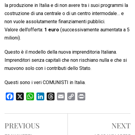
la produzione in Italia e di non avere tra i suoi programmi la
costruzione di una centrale o di un centro intermodale… e
non vuole assolutamente finanziamenti pubblici.
Valore dell’offerta:
1 euro
(successivamente aumentata a 5
milioni).
Questo è il modello della nuova imprenditoria Italiana.
Imprenditori senza capitali che non rischiano nulla e che si
muovono solo con i contributi dello Stato.
Questi sono i veri COMUNISTI in Italia.
F
X
W
L
T
E
C
P
a
h
i
h
m
o
r
c
a
n
r
a
p
i
e
t
k
e
i
y
n
PREVIOUS
NEXT
b
s
e
a
l
L
t