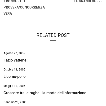
o
A
d
d
i
TRONCHETTI
LE GRANDI OPERE
o
p
I
s
n
PROVERA/CONCORRENZA
k
p
n
k
VERA
RELATED POST
Agosto 27, 2005
Fazio vattene!
Ottobre 11, 2005
L’uomo-pollo
Maggio 13, 2005
Crescere tra le rughe : la morte dellinformazione
Gennaio 28, 2005