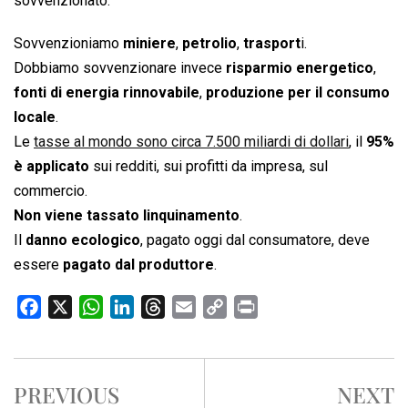
sovvenzionato.
Sovvenzioniamo
miniere
,
petrolio
,
trasport
i.
Dobbiamo sovvenzionare invece
risparmio energetico
,
fonti di energia rinnovabile
,
produzione per il consumo
locale
.
Le
tasse al mondo sono circa 7.500 miliardi di dollari
, il
95%
è applicato
sui redditi, sui profitti da impresa, sul
commercio.
Non viene tassato linquinamento
.
Il
danno ecologico
, pagato oggi dal consumatore, deve
essere
pagato dal produttore
.
F
X
W
L
T
E
C
P
a
h
i
h
m
o
r
c
a
n
r
a
p
i
e
t
k
e
i
y
n
PREVIOUS
NEXT
b
s
e
a
l
L
t