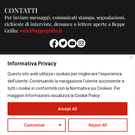
CONTATTI
Per inviare messaggi, comunicati stampa, segnalazioni,
richieste di interviste, denunce o lettere aperte a Beppe
Grillo:
web@beppegrillo.it
PUBBLICITA'
Informativa Privacy
Per la tua pubblicità su questo Blog:
Questo sito web utilizza i cookies per migliorare l'esperienza
pubblicita@beppegrillo.it
dell'utente. Continuando la navigazione l'utente acconsente a
tutti i cookie in conformità con la Normativa sui Cookies. Per
HOMEPAGE
COOKIE POLICY
PRIVACY POLICY
CONTATTI
maggiori informazioni visualizza la
Cookie Policy
Accept All
© Copyright 2026 - Il Blog di Beppe Grillo. All Rights Reserved - Powered by
happygrafic.com
Customize
Reject All