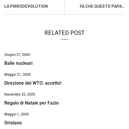
o
A
d
d
i
LA PIRRODEVOLUTION
FA CHE QUESTO PAPA…
o
p
I
s
n
k
p
n
k
RELATED POST
Giugno 27, 2005
Balle nucleari
Maggio 21, 2005
Direzione del WTO: accetto!
Novembre 25, 2005
Regalo di Natale per Fazio
Maggio 1, 2005
Oristano