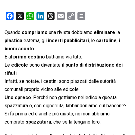
F
X
W
L
T
E
C
P
a
h
i
h
m
o
r
c
a
n
r
a
p
i
Quando
compriamo
una rivista dobbiamo
eliminare
la
e
t
k
e
i
y
n
plastica
esterna, gli
inserti pubblicitari
, le
cartoline
, i
b
s
e
a
l
L
t
buoni sconto
.
o
A
d
d
i
E al
primo cestino
buttiamo via tutto.
o
p
I
s
n
Le
edicole
sono diventate il
punto di distribuzione dei
k
p
n
k
rifiuti
.
Infatti, se notate, i cestini sono piazzati dalle autorità
comunali proprio vicino alle edicole.
Uno spreco
. Perché non gettiamo nelledicola questa
spazzatura o, con signorilità, labbandoniamo sul bancone?
Si fa prima ed è anche più giusto, noi non abbiamo
comprato
spazzatura
, che se la tengano loro.