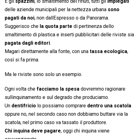
E gli
spazzini
, lo smaltimento dei rifiuti, tutti gli
impiegati
delle aziende municipali per la nettezza urbana
sono
pagati da noi
, non dallEspresso o da Panorama.
Suggerisco che
la quota parte
di pertinenza dello
smaltimento di plastica e inserti pubblicitari delle riviste sia
pagata dagli editori
.
Magari direttamente alla fonte, con una
tassa ecologica
,
così si fa prima.
Ma le riviste sono solo un esempio.
Ogni volta che
facciamo la spesa
dovremmo ragionare
sullinquinamento e sul degrado che produciamo.
Un
dentifricio
lo possiamo comprare
dentro una scatola
oppure no, nel secondo caso non dobbiamo buttare via la
scatola, nel primo caso va tassato il produttore.
Chi inquina deve pagare
, oggi chi inquina viene