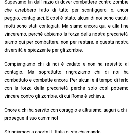
Sapevamo fin dall’inizio di dover combattere contro zombie
o
p
I
s
n
che avrebbero fatto di tutto per sconfiggerci o, ancor
k
p
n
k
peggio, contagiarci. E così è stato: alcuni di noi sono caduti,
molti sono stati contagiati. Ma siamo ancora qui, e alla fine
vinceremo, perché abbiamo la forza della nostra precarietà:
siamo qui per combattere, non per restare, e questa nostra
diversità è spiazzante per gli zombie.
Compiangiamo chi di noi è caduto e non ha resistito al
contagio. Ma soprattutto ringraziamo chi di noi ha
combattuto e combatte ancora. Per alcuni è il tempo di farlo
con la forza della precarietà, perché solo così potremo
vincere contro gli zombie, di cui Roma è schiava.
Onore a chi ha servito con coraggio e altruismo, auguri a chi
prosegue il suo cammino!
Stringiamoci a coorte! L’Italia ci sta chiamando.