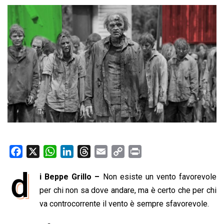
F
X
W
L
T
E
C
P
a
h
i
h
m
o
r
d
i Beppe Grillo –
Non esiste un vento favorevole
c
a
n
r
a
p
i
e
per chi non sa dove andare, ma è certo che per chi
t
k
e
i
y
n
b
s
e
a
l
L
t
va controcorrente il vento è sempre sfavorevole.
o
A
d
d
i