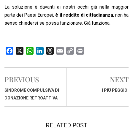
La soluzione è davanti ai nostri occhi già nella maggior
parte dei Paesi Europei,
è il reddito di cittadinanza
, non ha
senso chiedersi se possa funzionare. Già funziona.
F
X
W
L
T
E
C
P
a
h
i
h
m
o
r
c
a
n
r
a
p
i
e
t
k
e
i
y
n
PREVIOUS
NEXT
b
s
e
a
l
L
t
o
A
d
d
i
SINDROME COMPULSIVA DI
I PIÙ PEGGIO!
o
p
I
s
n
DONAZIONE RETROATTIVA
k
p
n
k
RELATED POST