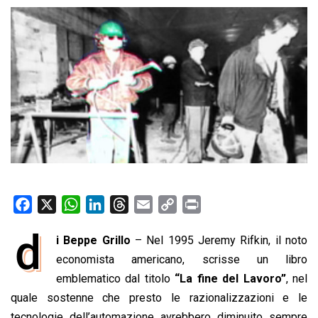
F
X
W
L
T
E
C
P
a
h
i
h
m
o
r
d
i Beppe Grillo
– Nel 1995 Jeremy Rifkin, il noto
c
a
n
r
a
p
i
e
economista americano, scrisse un libro
t
k
e
i
y
n
b
s
e
a
l
L
t
emblematico dal titolo
“La fine del Lavoro”
, nel
o
A
d
d
i
quale sostenne che presto le razionalizzazioni e le
o
p
I
s
n
tecnologie dell’automazione avrebbero diminuito sempre