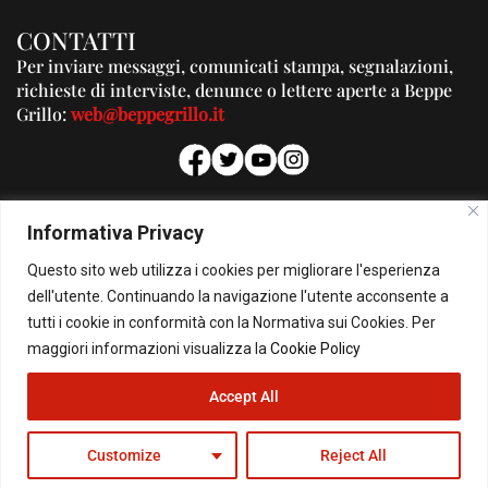
CONTATTI
Per inviare messaggi, comunicati stampa, segnalazioni,
richieste di interviste, denunce o lettere aperte a Beppe
Grillo:
web@beppegrillo.it
PUBBLICITA'
Informativa Privacy
Per la tua pubblicità su questo Blog:
Questo sito web utilizza i cookies per migliorare l'esperienza
pubblicita@beppegrillo.it
dell'utente. Continuando la navigazione l'utente acconsente a
tutti i cookie in conformità con la Normativa sui Cookies. Per
HOMEPAGE
COOKIE POLICY
PRIVACY POLICY
CONTATTI
maggiori informazioni visualizza la
Cookie Policy
Accept All
© Copyright 2026 - Il Blog di Beppe Grillo. All Rights Reserved - Powered by
happygrafic.com
Customize
Reject All