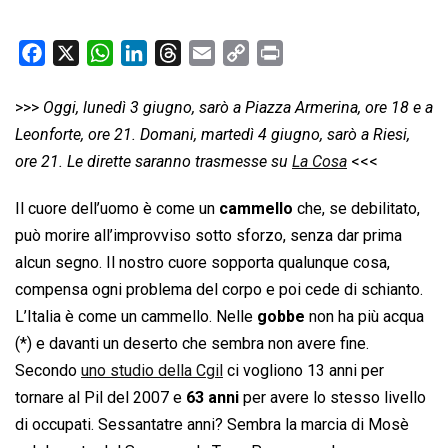
F
X
W
L
T
E
C
P
a
h
i
h
m
o
r
c
a
n
r
a
p
i
>>>
Oggi, lunedì 3 giugno, sarò a Piazza Armerina, ore 18 e a
e
t
k
e
i
y
n
Leonforte, ore 21. Domani, martedì 4 giugno, sarò a Riesi,
b
s
e
a
l
L
t
ore 21. Le dirette saranno trasmesse su
La Cosa
<<<
o
A
d
d
i
Il cuore dell’uomo è come un
o
p
I
s
cammello
n
che, se debilitato,
k
p
n
k
può morire all’improvviso sotto sforzo, senza dar prima
alcun segno. Il nostro cuore sopporta qualunque cosa,
compensa ogni problema del corpo e poi cede di schianto.
L’Italia è come un cammello. Nelle
gobbe
non ha più acqua
(*) e davanti un deserto che sembra non avere fine.
Secondo
uno studio della Cgil
ci vogliono 13 anni per
tornare al Pil del 2007 e
63 anni
per avere lo stesso livello
di occupati. Sessantatre anni? Sembra la marcia di Mosè