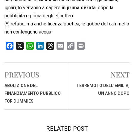
ignari, lo verranno a sapere
in prima serata
, dopo la
pubblicità e prima degli elicotteri.
(*) refuso, ma anche licenza poetica, le gobbe del cammello
non contengono acqua
F
X
W
L
T
E
C
P
a
h
i
h
m
o
r
c
a
n
r
a
p
i
e
t
k
e
i
y
n
PREVIOUS
NEXT
b
s
e
a
l
L
t
o
A
d
d
i
ABOLIZIONE DEL
TERREMOTO DELL’EMILIA,
o
p
I
s
n
FINANZIAMENTO PUBBLICO
UN ANNO DOPO
k
p
n
k
FOR DUMMIES
RELATED POST