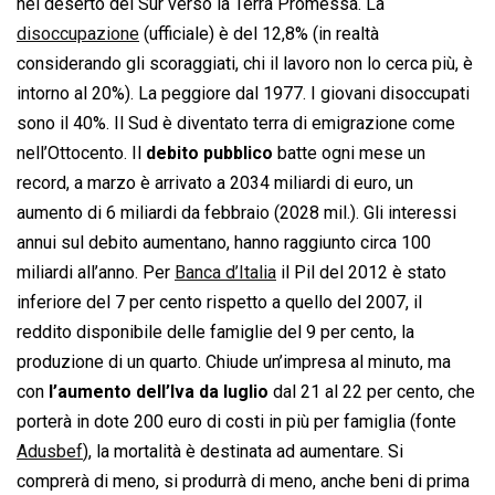
nel deserto del Sur verso la Terra Promessa. La
disoccupazione
(ufficiale) è del 12,8% (in realtà
considerando gli scoraggiati, chi il lavoro non lo cerca più, è
intorno al 20%). La peggiore dal 1977. I giovani disoccupati
sono il 40%. Il Sud è diventato terra di emigrazione come
nell’Ottocento. Il
debito pubblico
batte ogni mese un
record, a marzo è arrivato a 2034 miliardi di euro, un
aumento di 6 miliardi da febbraio (2028 mil.). Gli interessi
annui sul debito aumentano, hanno raggiunto circa 100
miliardi all’anno. Per
Banca d’Italia
il Pil del 2012 è stato
inferiore del 7 per cento rispetto a quello del 2007, il
reddito disponibile delle famiglie del 9 per cento, la
produzione di un quarto. Chiude un’impresa al minuto, ma
con
l’aumento dell’Iva da luglio
dal 21 al 22 per cento, che
porterà in dote 200 euro di costi in più per famiglia (fonte
Adusbef
), la mortalità è destinata ad aumentare. Si
comprerà di meno, si produrrà di meno, anche beni di prima