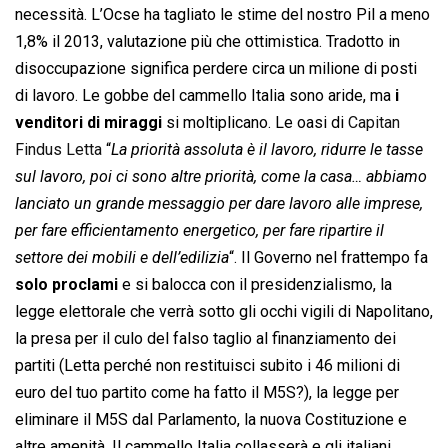
necessità. L’Ocse ha tagliato le stime del nostro Pil a meno
1,8% il 2013, valutazione più che ottimistica. Tradotto in
disoccupazione significa perdere circa un milione di posti
di lavoro. Le gobbe del cammello Italia sono aride, ma
i
venditori di miraggi
si moltiplicano. Le oasi di
Capitan
Findus Letta
“
La priorità assoluta è il lavoro, ridurre le tasse
sul lavoro, poi ci sono altre priorità, come la casa… abbiamo
lanciato un grande messaggio per dare lavoro alle imprese,
per fare efficientamento energetico, per fare ripartire il
settore dei mobili e dell’edilizia
“. Il Governo nel frattempo fa
solo proclami
e si balocca con il presidenzialismo, la
legge elettorale che verrà sotto gli occhi vigili di Napolitano,
la presa per il culo del falso taglio al finanziamento dei
partiti (Letta perché non restituisci subito i 46 milioni di
euro del tuo partito come ha fatto il M5S?), la legge per
eliminare il M5S dal Parlamento, la nuova Costituzione e
altre amenità. Il cammello Italia collasserà e gli italiani,