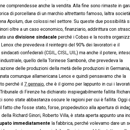
ne comprendesse anche la vendita. Alla fine sono rimaste in gar
rica di porcellana di un marchio altrettanto famoso, laltra societ
ena Apolum, due colossi nel settore. Su queste due possibilità s
nori oltre a un caso economico, finanziario, addirittura con strasc
eata una
divisione sindacale
perché i Cobas e la nostra organiz
a Lenox che prevedeva il reintegro del 90% dei lavoratori e il
i sindacati confederali (CGIL, CISL, UIL) ma anche il potere, inte
no industriale, quello della Torinese Sambonè, che prevedeva la
izzazione delle produzioni della metà delle produzioni in Germania
segnata comunque allamericana Lenox e quindi pensavamo che la
to perché il
7 gennaio
, che è il giorno per lappunto in cui i lavorat
 Tribunale di Firenze ha dichiarato inspiegabilmente fallita Richard
 sono state abbastanza oscure le ragioni per cui è fallita. Oggi
il fatto che fosse stato, forse, propedeutico alla apertura di inda
e della Richard Ginori, Roberto Villa, è stata aperta appunto una i
upato immediatamente
la fabbrica, perché volevamo dare un 