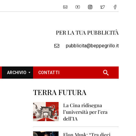
PER LA TUA PUBBLICITÀ
pubblicita@beppegrillo.it
ARCHIVIO
CONTATTI
TERRA FUTURA
2
0
La Cina ridisegna
0
l’università per l’era
5
dell’IA
2
0
Elon Musk: “Tra dieci