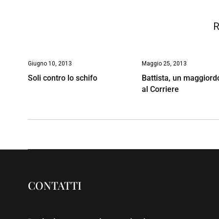
k
p
n
k
R
Giugno 10, 2013
Maggio 25, 2013
Soli contro lo schifo
Battista, un maggior
al Corriere
CONTATTI