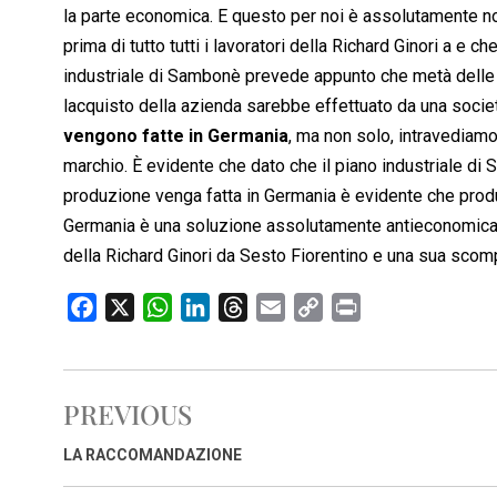
la parte economica. E questo per noi è assolutamente n
prima di tutto tutti i lavoratori della Richard Ginori a e c
industriale di Sambonè prevede appunto che metà delle 
lacquisto della azienda sarebbe effettuato da una societ
vengono fatte in Germania
, ma non solo, intravediamo
marchio. È evidente che dato che il piano industriale di
produzione venga fatta in Germania è evidente che produr
Germania è una soluzione assolutamente antieconomica, c
della Richard Ginori da Sesto Fiorentino e una sua scom
F
X
W
L
T
E
C
P
a
h
i
h
m
o
r
c
a
n
r
a
p
i
e
t
k
e
i
y
n
PREVIOUS
b
s
e
a
l
L
t
o
A
d
d
i
LA RACCOMANDAZIONE
o
p
I
s
n