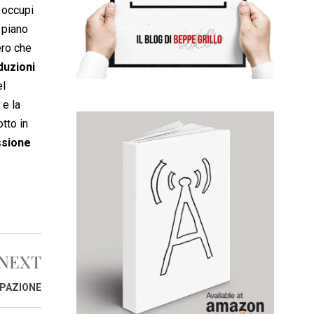
 occupi
l piano
ero che
duzioni
el
 e la
tto in
ssione
NEXT
IPAZIONE