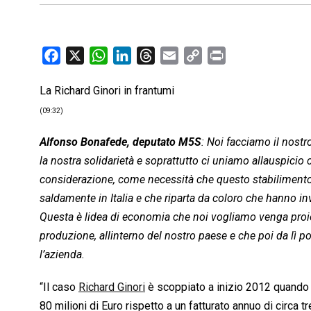
F
X
W
L
T
E
C
P
a
h
i
h
m
o
r
La Richard Ginori in frantumi
c
a
n
r
a
p
i
e
t
k
e
i
y
n
(09:32)
b
s
e
a
l
L
t
Alfonso Bonafede, deputato M5S
: Noi facciamo il nostro
o
A
d
d
i
la nostra solidarietà e soprattutto ci uniamo allauspici
o
p
I
s
n
considerazione, come necessità che questo stabilimento t
k
p
n
k
saldamente in Italia e che riparta da coloro che hanno inv
Questa è lidea di economia che noi vogliamo venga proiet
produzione, allinterno del nostro paese e che poi da lì
l’azienda.
“Il caso
Richard Ginori
è scoppiato a inizio 2012 quando è
80 milioni di Euro rispetto a un fatturato annuo di circa t