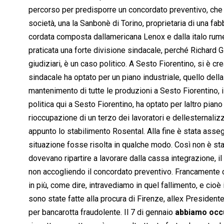
percorso per predisporre un concordato preventivo, che 
società, una la Sanbonè di Torino, proprietaria di una fabb
cordata composta dallamericana Lenox e dalla italo rum
praticata una forte divisione sindacale, perché Richard Gi
giudiziari, è un caso politico. A Sesto Fiorentino, si è cr
sindacale ha optato per un piano industriale, quello dell
mantenimento di tutte le produzioni a Sesto Fiorentino, 
politica qui a Sesto Fiorentino, ha optato per laltro pia
rioccupazione di un terzo dei lavoratori e dellesternal
appunto lo stabilimento Rosental. Alla fine è stata as
situazione fosse risolta in qualche modo. Così non è sta
dovevano ripartire a lavorare dalla cassa integrazione, il
non accogliendo il concordato preventivo. Francamente ci
in più, come dire, intravediamo in quel fallimento, e cioè 
sono state fatte alla procura di Firenze, allex President
per bancarotta fraudolente. Il 7 di gennaio
abbiamo occ