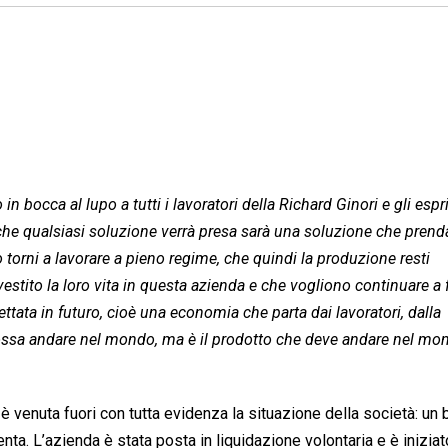
 in bocca al lupo a tutti i lavoratori della Richard Ginori e gli es
o che qualsiasi soluzione verrà presa sarà una soluzione che prend
orni a lavorare a pieno regime, che quindi la produzione resti
estito la loro vita in questa azienda e che vogliono continuare a f
tata in futuro, cioè una economia che parta dai lavoratori, dalla
 possa andare nel mondo, ma è il prodotto che deve andare nel mo
 venuta fuori con tutta evidenza la situazione della società: un 
renta. L’azienda è stata posta in liquidazione volontaria e è iniziat