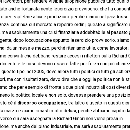
i lavoratori, per rendere visibile allopinione pubblica tutto quello
ato anche fortunatamente lesercizio provvisorio, che ha consent
avoro per espletare alcune produzioni, perché siamo nel paradosso
tanza, continua sul mercato a reperire ordini, questo a significare
to, ma assolutamente una crisi finanziaria addebitabile al passato
rigente, dopo loccupazione appunto lesercizio provvisorio, siamo
ormai da un mese e mezzo, perché riteniamo utile, come lavoratori,
mo convinti che debbano restare accesi i riflettori sulla Richard G
andimento è le cose devono essere fatte per forza con più chiare
uesto tipo, nel 2005, dove allora tutti i politici di tutti gli schier
nori, ma con risultati zero, devo dire che a oggi la politica non è st
amo che per esempio di fronte a due piani industriali così diversi
o meno la politica locale e non solo, dovesse prendere una posizio
to cè il
discorso occupazione
, tra laltro è uscito in questi giorn
età marzo e siamo rimasti molto delusi, perché abbiamo capito d
traverso cui sarà assegnata la Richard Ginori non viene presa in
azione, ma anche del piano industriale, ma sarà assolutamente pr