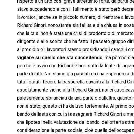
rispetto a un atto così grave altrettanto forte, da parte de
stava succedendo e con il fallimento è stato però decret
lavoratori, anche se in piccolo numero, di rientrare a l
Richard Ginori, nonostante sia fallita e sia chiusa in sos
che la crisi non è stata una crisi di prodotto o di merca
dirigente e alle scelte che ha fatto il passato gruppo di
al presidio e i lavoratori stanno presidiando i cancelli 
vigilare su quello che sta succedendo
, ma perché sia
perché è ovvio che Richard Ginori sotto la lente di ingr
parte di tutti. Noi siamo già passati da una esperienza di q
tutti i partiti, fecero la passerella davanti alla Richard Gi
assolutamente vicino alla Richard Ginori, noi ci auspicav
palesemente sbilanciati da una parte o dallaltra, quant
non è stato, questo ci ha deluso fortemente. Al primo pos
bando dellasta con cui si assegnerà Richard Ginori a m
che lipotesi nella valutazione del bando, dellofferta at
considerazione la parte sociale, cioè quella delloccup