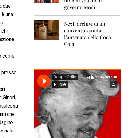
indiani sfidano il
0
1
a due
governo Modi
1
à è una
i è
Negli archivi di un
2
0
convento spunta
ichi
1
l’antenata della Coca-
zazione
2
Cola
2
so come
0
1
3
, presso
2
0
ori
1
 Ginori,
4
 qualcosa
2
gini che
0
1
ndagine
5
segnale
2