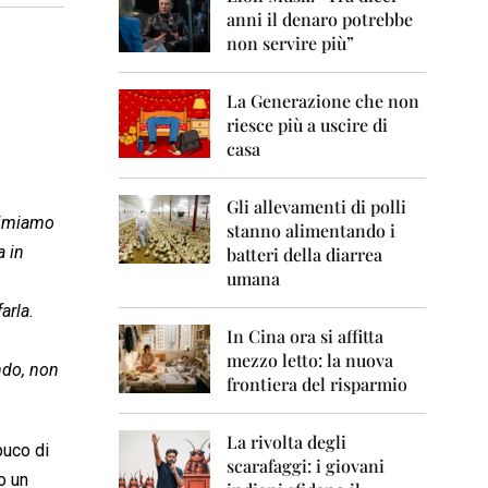
0
anni il denaro potrebbe
6
non servire più”
2
0
La Generazione che non
0
7
riesce più a uscire di
casa
2
0
0
Gli allevamenti di polli
primiamo
8
stanno alimentando i
a in
batteri della diarrea
2
umana
0
0
arla.
9
In Cina ora si affitta
mezzo letto: la nuova
2
ndo, non
frontiera del risparmio
0
1
0
La rivolta degli
buco di
scarafaggi: i giovani
2
o un