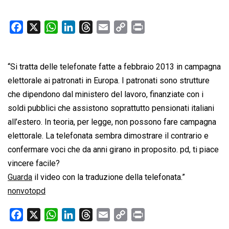
F
X
W
L
T
E
C
P
a
h
i
h
m
o
r
c
a
n
r
a
p
i
“Si tratta delle telefonate fatte a febbraio 2013 in campagna
e
t
k
e
i
y
n
b
s
e
a
l
L
t
elettorale ai patronati in Europa. I patronati sono strutture
o
A
d
d
i
che dipendono dal ministero del lavoro, finanziate con i
o
p
I
s
n
soldi pubblici che assistono soprattutto pensionati italiani
k
p
n
k
all’estero. In teoria, per legge, non possono fare campagna
elettorale. La telefonata sembra dimostrare il contrario e
confermare voci che da anni girano in proposito. pd, ti piace
vincere facile?
Guarda
il video con la traduzione della telefonata.”
nonvotopd
F
X
W
L
T
E
C
P
a
h
i
h
m
o
r