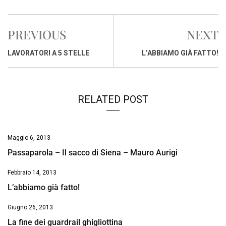
c
a
n
r
a
p
i
e
t
k
e
i
y
n
PREVIOUS
NEXT
b
s
e
a
l
L
t
o
A
d
d
i
LAVORATORI A 5 STELLE
L’ABBIAMO GIÀ FATTO!
o
p
I
s
n
k
p
n
k
RELATED POST
Maggio 6, 2013
Passaparola – Il sacco di Siena – Mauro Aurigi
Febbraio 14, 2013
L’abbiamo già fatto!
Giugno 26, 2013
La fine dei guardrail ghigliottina