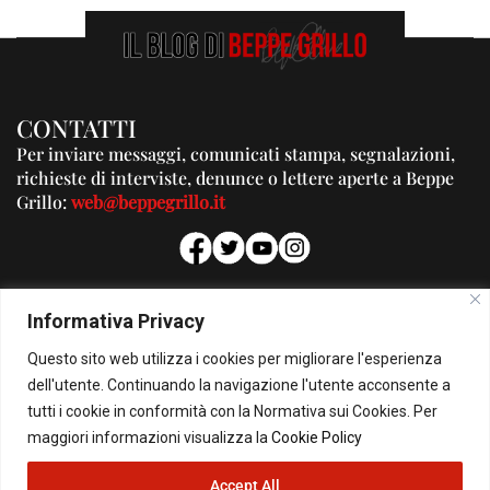
CONTATTI
Per inviare messaggi, comunicati stampa, segnalazioni,
richieste di interviste, denunce o lettere aperte a Beppe
Grillo:
web@beppegrillo.it
PUBBLICITA'
Informativa Privacy
Per la tua pubblicità su questo Blog:
Questo sito web utilizza i cookies per migliorare l'esperienza
pubblicita@beppegrillo.it
dell'utente. Continuando la navigazione l'utente acconsente a
tutti i cookie in conformità con la Normativa sui Cookies. Per
HOMEPAGE
COOKIE POLICY
PRIVACY POLICY
CONTATTI
maggiori informazioni visualizza la
Cookie Policy
Accept All
© Copyright 2026 - Il Blog di Beppe Grillo. All Rights Reserved - Powered by