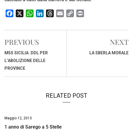
F
X
W
L
T
E
C
P
a
h
i
h
m
o
r
c
a
n
r
a
p
i
e
t
k
e
i
y
n
PREVIOUS
NEXT
b
s
e
a
l
L
t
o
A
d
d
i
M5S SICILIA: DDL PER
LA SBERLA MORALE
o
p
I
s
n
L’ABOLIZIONE DELLE
k
p
n
k
PROVINCE
RELATED POST
Maggio 12, 2013
1 anno di Sarego a 5 Stelle