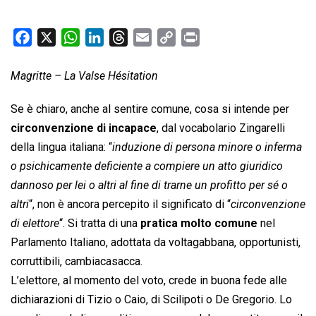
F
X
W
L
T
E
C
P
a
h
i
h
m
o
r
c
a
n
r
a
p
i
Magritte – La Valse Hésitation
e
t
k
e
i
y
n
Se è chiaro, anche al sentire comune, cosa si intende per
b
s
e
a
l
L
t
circonvenzione di incapace
, dal vocabolario Zingarelli
o
A
d
d
i
della lingua italiana: “
o
p
I
induzione di persona minore o inferma
s
n
k
p
n
k
o psichicamente deficiente a compiere un atto giuridico
dannoso per lei o altri al fine di trarne un profitto per sé o
altri
“, non è ancora percepito il significato di “
circonvenzione
di elettore
“. Si tratta di una
pratica molto comune
nel
Parlamento Italiano, adottata da voltagabbana, opportunisti,
corruttibili, cambiacasacca.
L’elettore, al momento del voto, crede in buona fede alle
dichiarazioni di Tizio o Caio, di Scilipoti o De Gregorio. Lo