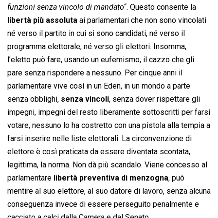
funzioni senza vincolo di mandato
“. Questo consente la
libertà più assoluta
ai parlamentari che non sono vincolati
né verso il partito in cui si sono candidati, né verso il
programma elettorale, né verso gli elettori. Insomma,
l’eletto può fare, usando un eufemismo, il cazzo che gli
pare senza rispondere a nessuno. Per cinque anni il
parlamentare vive così in un Eden, in un mondo a parte
senza obblighi,
senza vincoli
, senza dover rispettare gli
impegni, impegni del resto liberamente sottoscritti per farsi
votare, nessuno lo ha costretto con una pistola alla tempia a
farsi inserire nelle liste elettorali. La circonvenzione di
elettore è così praticata da essere diventata scontata,
legittima, la norma. Non dà più scandalo. Viene concesso al
parlamentare
libertà preventiva di menzogna
, può
mentire al suo elettore, al suo datore di lavoro, senza alcuna
conseguenza invece di essere perseguito penalmente e
cacciato a calci dalla Camera e dal Senato.