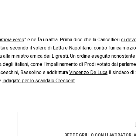
ambia verso
” e ne fa un’altra. Prima dice che la Cancellieri
si dev
votare secondo il volere di Letta e Napolitano, contro l’unica mozi
a alla ministro amica dei Ligresti. Un ordine eseguito nonostante 
 degli italiani, come l’impallinamento di Prodi votato dai parlame
ceschini, Bassolino e addirittura
Vincenzo De Luca
il sindaco di
te
indagato per lo scandalo Crescent
.
BEPPE GRILLO CON I LAVORATORI 