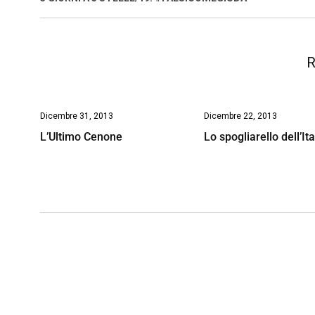
o
p
I
s
n
k
p
n
k
R
Dicembre 31, 2013
Dicembre 22, 2013
L’Ultimo Cenone
Lo spogliarello dell’Ita