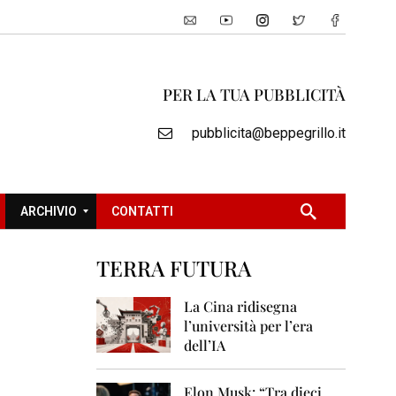
PER LA TUA PUBBLICITÀ
pubblicita@beppegrillo.it
ARCHIVIO
CONTATTI
TERRA FUTURA
2
0
La Cina ridisegna
0
l’università per l’era
5
dell’IA
2
0
Elon Musk: “Tra dieci