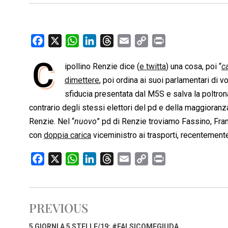
F
X
W
L
T
E
C
P
a
h
i
h
m
o
r
C
ipollino Renzie dice (
e twitta
) una cosa, poi “
c
c
a
n
r
a
p
i
e
dimettere
t
k
, poi ordina ai suoi parlamentari di 
e
i
y
n
b
s
e
a
l
L
t
sfiducia presentata dal M5S e salva la poltron
o
A
d
d
i
contrario degli stessi elettori del pd e della maggioranza
o
p
I
s
n
Renzie. Nel “
nuovo
” pd di Renzie troviamo Fassino, Fran
k
p
n
k
con
doppia carica
viceministro ai trasporti, recentemen
F
X
W
L
T
E
C
P
a
h
i
h
m
o
r
c
a
n
r
a
p
i
e
t
k
e
i
y
n
PREVIOUS
b
s
e
a
l
L
t
o
A
d
d
i
5 GIORNI A 5 STELLE/19: #FALSICOMEGIUDA