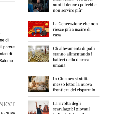
0
anni il denaro potrebbe
6
non servire più”
2
0
La Generazione che non
0
7
riesce più a uscire di
e
casa
2
one di
0
il parere
0
Gli allevamenti di polli
8
stanno alimentando i
ntari di
batteri della diarrea
 Salerno
2
umana
0
0
9
In Cina ora si affitta
mezzo letto: la nuova
2
frontiera del risparmio
0
1
0
NEXT
La rivolta degli
scarafaggi: i giovani
2
A GENOVA