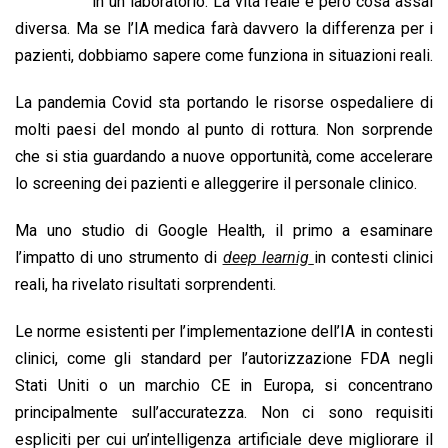
b
s
e
a
l
L
t
in un laboratorio. La vita reale è però cosa assai
o
A
d
d
i
diversa. Ma se l’IA medica farà davvero la differenza per i
o
p
I
s
n
pazienti, dobbiamo sapere come funziona in situazioni reali.
k
p
n
k
La pandemia Covid sta portando le risorse ospedaliere di
molti paesi del mondo al punto di rottura. Non sorprende
che si stia guardando a nuove opportunità, come accelerare
lo screening dei pazienti e alleggerire il personale clinico.
Ma uno studio di Google Health, il primo a esaminare
l’impatto di uno strumento di
deep learnig
in contesti clinici
reali, ha rivelato risultati sorprendenti.
Le norme esistenti per l’implementazione dell’IA in contesti
clinici, come gli standard per l’autorizzazione FDA negli
Stati Uniti o un marchio CE in Europa, si concentrano
principalmente sull’accuratezza. Non ci sono requisiti
espliciti per cui un’intelligenza artificiale deve migliorare il