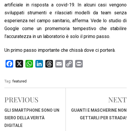
artificiale in risposta a covid-19. In alcuni casi vengono
sviluppati strumenti e rilasciati modelli da team senza
esperienza nel campo sanitario, afferma. Vede lo studio di
Google come un promemoria tempestivo che stabilire
l’accuratezza in un laboratorio è solo il primo passo.
Un primo passo importante che chissà dove ci porterà.
F
X
W
L
T
E
C
P
a
h
i
h
m
o
r
c
a
n
r
a
p
i
Tag:
featured
e
t
k
e
i
y
n
b
s
e
a
l
L
t
PREVIOUS
NEXT
o
A
d
d
i
o
p
I
s
n
GLI SMARTPHONE SONO UN
GUANTI E MASCHERINE NON
k
p
n
k
SIERO DELLA VERITÀ
GETTARLI PER STRADA!
DIGITALE