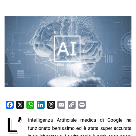
F
X
W
L
T
E
C
P
a
h
i
h
m
o
r
L’
Intelligenza Artificiale medica di Google ha
c
a
n
r
a
p
i
e
funzionato benissimo ed è stata super accurata
t
k
e
i
y
n